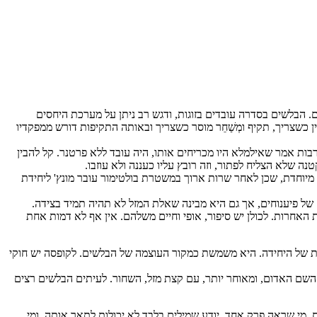
. הבלשים בסדרה עובדים בזוגות, ודגש רב ניתן על מערכת היחסים
עדין כשצריך, תקיף ומְשַׁחֵר מוסר כשצריך ובאותה התקיפות דורש ממפקדיו
רבות אמר שאילמלא היו מכריחים אותו, היה עובד ללא פרטנר. קל להבין
ה שלא הצליח לפתור, וזה רובץ עליו כעננה ולא עוזבו.
ידה מיוחדת, שכן לאחר שרות ארוך במשטרת בולטימור עובר מונץ' ליחידת
של פיענוחים, אך גם היא מבינה שאלת המזל לא תהיה תמיד בצידה.
 האחרות. לכולן יש סיפור, אופי וחיים משלהם. אין אף לא דמות אחת
 של היחידה. היא משמשת כמקור העוצמה של הבלשים. לקופסה יש חוקי
 השם האדום, ומאוחר יותר, עם קצת מזל, השחור. לעיתים הבלשים רצים
. מי שראה פרק אחד, יודע שמילים בלבד לא יכולות לתאר אותה, ומי