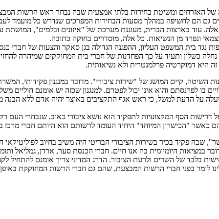
ה של האזרחים ומשיטת בחירות בלתי אמצעית שבה נבחר ראש הרשות המבצ
כים גם הם לחשיפה במהלך מסעות הבחירות המפרכים שנדרש כל מועמד לעבו
ם אלה. עוד בארצות הברית, מעוגנת מערכת של "איזונים ובלמים", המושת
צמאי ונפרד מן הנשיאות. כל אלה, מוסדרים בחוקה כתובה.
ות נגד בית המשפט העליון, ההפגנה הגדולה בגן סאקר והצעות של חברי כנ
חלה כשלון ותעיד על כך הפחדנות של חברי בית המחוקקים שמיהרה להחז
ה היא דמוקרטיה פרלמנטרית ולא נשיאותית.
ת השיטה, קיים המושג של "שירות ציבורי". מדובר במנגנון פקידותי, המשרת
 בו לפרנסתם והוא אינו יכול לפטרם. למנגנון שכזה יש אומנם חוליים משלו
עלה על הדעת למשל, כי ראש אגף התקציבים באוצר יהיה אדם ללא הבנה מי
ל דרישות הסף המקצועיות לתפקיד הוא נושא ציבורי כאוב, שנבחרי העם רק 
ם כאשר "הכישרון המיוחד" היחיד העומד לרשותם הוא היותם חברי מרכז ב
ר", שבה פקיד בכיר בשירות הציבורי הבריטי היה משיב בחיוב לפוליטיקאי הב
דובר במציאות היומיומית בה אנו חיים. חברי הכנסת סער, ארדן, גמליאל ותו
ית בלבד של השרים ולרעת הציבור. הדרג המדיני צריך אומנם להתחיל לקחת
לינו לומר בפני חברי הרשות המבצעת, שהם גם חברי הרשות המחוקקת באופן ב