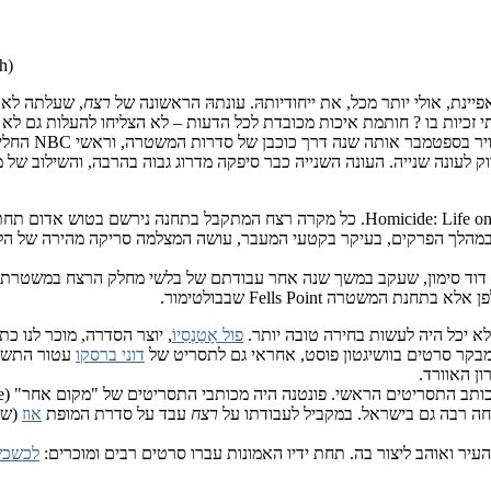
h)
אפיינת, אולי יותר מכל, את ייחודיותהּ. עונתהּ הראשונה של
רצח
שתי זכיות בו ? חותמת איכות מכובדת לכל הדעות – לא הצליחו להעלות גם ל
בספטמבר אותה שנה דרך כוכבן של סדרות המשטרה, וראשי NBC החליטו לקיים דיון נוסף בנוגע לעתיד
רוק לעונה שנייה. העונה השנייה כבר סיפקה מדרוג גבוה בהרבה, והשילוב של
עולה על השם המקורי: Homicide: Life on The Street. כל מקרה רצח המתקב
הלך הפרקים, בעיקר בקטעי המעבר, עושה המצלמה סריקה מהירה של הלוח 
וססת על הספר Homicide: A Year on the Killing Streets מאת דוד סימון, שעקב במשך שנה אחר עבודתם של
טרה Fells Point שבבולטימור.
לא יכל היה לעשות בחירה טובה יותר.
פול אָטַנְסִיוֹ
, יוצר הסדרה, מוכר לנו כ
מבקר סרטים בוושיגטון פוסט, אחראי גם לתסריט של
דוני ברסקו
עטור התשבו
ון האוורד.
חה רבה גם בישראל. במקביל לעבודתו על
רצח
עבד על סדרת המופת
אוז
(שמ
העיר ואוהב ליצור בה. תחת ידיו האמונות עברו סרטים רבים ומוכרים:
לכשכש