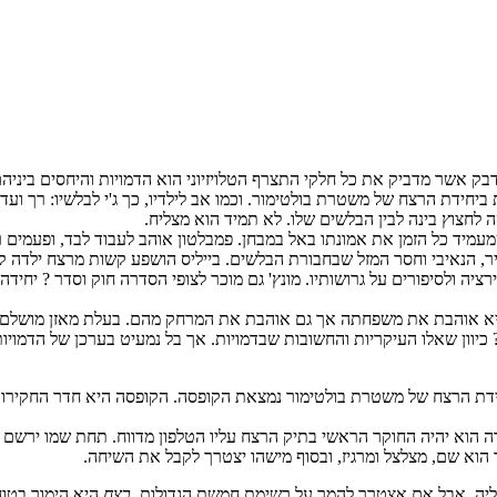
ק אשר מדביק את כל חלקי התצרף הטלויזיוני הוא הדמויות והיחסים ביניהם
רת ביחידת הרצח של משטרת בולטימור. וכמו אב לילדיו, כך ג'י לבלשיו: רך ו
לחצוץ בינה לבין הבלשים שלו. לא תמיד הוא מצליח.
שמעמיד כל הזמן את אמונתו באל במבחן. פמבלטון אוהב לעבוד לבד, ופעמים 
יר, הנאיבי וחסר המזל שבחבורת הבלשים. בייליס הושפע קשות מרצח ילדה קטנ
פירציה ולסיפורים על גרושותיו. מונץ' גם מוכר לצופי הסדרה חוק וסדר ? יח
ן. היא אוהבת את משפחתה אך גם אוהבת את המרחק מהם. בעלת מאזן מושלם 
כיוון שאלו העיקריות והחשובות שבדמויות. אך בל נמעיט בערכן של הדמויות
דת הרצח של משטרת בולטימור נמצאת הקופסה. הקופסה היא חדר החקירות
דה הוא יהיה החוקר הראשי בתיק הרצח עליו הטלפון מדווח. תחת שמו ירשם
הוא שם, מצלצל ומרגיז, ובסוף מישהו יצטרך לקבל את השיחה.
עליה. אבל אם אצטרך להמר על רשימת חמשת הגדולות,
רצח
היא הימור בטוח