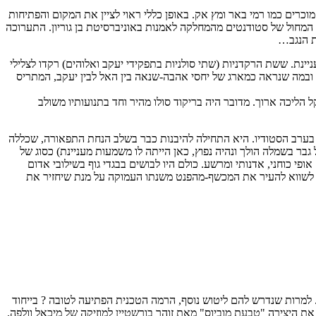
וכרים כמו רמי באר ומץ אק. באופן כללי ראוי לציין את המקום והפתיחות
 המחול של סטודנטים מהמחלקה לאמנות באוניברסיטת בן גוריון. התערוכה
ת הנגב…
ינת. ששת הרקדניות (שתי סולניות בתפקידי יעקב ואלוהים) רקדו לצלילי
 ובמה שנראה כמארג של יחסי אהבה-שנאה בין האל לבין יעקב, המתריס
ת פח ומקל הליכה ארוך. מדובר היה בריקוד סולו מהיר וחד בתנועותיו משולב
לטעמי היצירה הטובה ביותר בערב הסטודיו. היא התחילה להיבנות כבר בשלב הנחת התפאורה, שכללה
בר בשמלה הולך ונהיה נפוץ, כאן הייתה לו משמעות מעניינת) כסוג של
כוחני, אדנותי ומרשע. כולם היו לבושים בבגדי גוף בשילובי אדום
ה לשווא להעיר את המכשף-מהפנט משנתו העמוקה על מנת שיחזיר את
 למוזיקה של גלאזונוב. למרות שנדרש להם ליטוש נוסף, הרמה הטכנית הפתיעה לטובה ? בייחוד
אינם רוקדים זמן רב ב"בת דור", ועל כך ראויים לתשבוחות נוספות. בעקבותיהם באה כיתת רמה 4, אשר העלתה את היצירה "טבעת מוביוס" מאת זוהר בורשטיין למוזיקה של מיכאל וולפה.