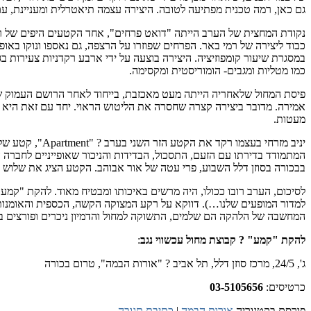
גם כאן, רמה טכנית מפתיעה לטובה. היצירה עצמה תיאטרלית ומעניינת, ע
נקודת המחצית של הערב הייתה "דואט פרחים", אחד הקטעים היפים של רמי 
כבוד ליצירה של רמי באר. הפרחים שפוזרו על הרצפה, גם נאספו ונוקו באו
במסגרת שיעור קומפוזיציה. היצירה בוצעה על ידי ארבע רקדניות צעירות בג
כמו מטליות ומגבים- הומוריסטית ומקסימה.
פיסת המחול שלאחריה הייתה מעט מאכזבת, בייחוד לאחר הרושם העמוק שה
אמירה. מדובר ביצירה קצרה שחסרה את הליטוש הראוי. יחד עם זאת היא אי
מעטות.
יניב מזרחי בע
המתמודד בדירתו עם הזעם, התסכול, הבדידות והניכור שאופייניים לחברה ה
בבכורה בסוזן דלל השבוע, פרי עטה של אור אבוהב. הקטע הציג את שלוש המש
לסיכום, הערב רובו ככולו, היה מרשים באיכותו ומבטיח מאוד. להקת "קמ
למדור המופעים שלנו…). דווקא על רקע המצוקה הקשה, הכספית והאומנותי
המחשבה של הלהקה הם שלמים, התשוקה למחול והדמיון ניכרים ופורצים בכ
להקת "קמע" ? קבוצת מחול עכשווי נגב
:
ג', 24/5, מרכז סוזן דלל, תל אביב ? "אורות הבמה", טרום בכורה
כרטיסים:
03-5105656
פורסם בקטגוריה
אורות הבמה
|
כתיבת תגובה