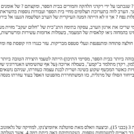
? שנכתבו על ידי רקדני הלהקה והמורים בבית הספר, ומקצתם ? של אומנים מ
שך. הערב לווה בתערוכת תצלומים מחיי בית הספר ועבודות נוספות בהשראת
לות נפח ? אך זו לא הייתה המנה העיקרית של הערב ושלשמה הגענו אל ביר
י שריכז את ארגון הערב, עסקה בתימה התנ"כית של "חלום יעקב" מזוית מעני
חזינו בהמחזה ניאו קלאסית של המעמד, בשמלות אדומות עשירות ומרשרשות,
, בעל חזות לטינית, חולצה פתוחה ומתנפנפת ונעלי סטפס מבריקות. עזר כנגדו היו קופס
 של שרית לבנת, תלמידת רמה 6, (רמה 6 היא הרמה הגבוהה ביותר בבית הספר, מסיימי התיכון) הייתה 
למון, רקדן מתלמד ב"קמע", בשמלה ארוכה (על אף שהשימוש האנדרוגיני של ג
 כאשר המכשף שקוע בשינה ושרית לבנת עצמה כעוזרתו, שניהם נושאים אופי 
ייחוד הסולו של מרגלית, כזו המשתחררת מהפנוטו האפל בעוד עוזרתו מנס
לאחר מכן עלתה כיתת רמה 3 (כבני 15), וביצעה וואלס מאת סווטלנה איזומיצ'נקו,
של צמד הבנים, שלאחר מכן נודע לי ש