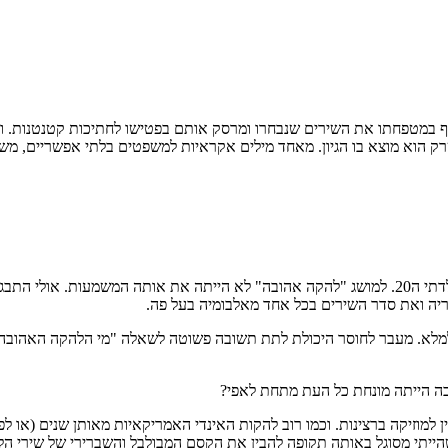
משתאה, ומיד אוסף במטפחתו את השירים שנבחרו ומרסק אותם בפטישו לחתיכות קטנטנ
רק הוא מוצא בו הגיון. מאחד מילים אקראיות למשפטים בלתי אפשריים, משפט
קשה להניח את האצבע על הרגע המדויק, אבל זה קרה בערך באזור יום הולדתי ה20. למושג "להקה אהובה"
ה ואת סדר השירים בכל אחד מאלבומיה בעל פה.
 למלא. מעבר לחוסר היכולת לתת תשובה פשוטה לשאלה "מי הלהקה האהובה ע
ה הייתה מונחת כל העת מתחת לאפי?
, השנים בהן התחלתי להאזין למוזיקה ברצינות. וכמו רוב להקות האינדי האמריקאיות מאותן
יתי מסוגל באותה תקופה להבין את הקסם המבולבל והשברירי של שירי הלהק