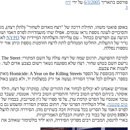
פורסם בתאריך
6/3/2005
על ידי
ירון
3
באופן פואטי משהו, תחילת דרכה של "רצח מאדום לשחור" (להלן
רצח
), מ
והסיכויים לעונה נוספת נראו עגומים. אפילו שתי מועמדויות לפרס האמי ו
הגיעה עם הפרשים בכחול – עם עלייתה והצלחתה המיידית של
NYPD
לאויר 
נדיר של התעלות, החליטו המנהלים לתת ל
רצח
הזדמנות נוספת וניתן אור י
נוספות נסללה.
למרבה ההפתעה, תרגום שמהּ של
רצח
נרשם השם בטוש שחור. רצח שלא מפוענח נשאר רשום בצבע אדום לעד. במ
לשנות את צבעם.
הסדרה מב
בספר. הצילום לכל אורך הסדרה נעשה אך ורק במצלמת יד, ולא בוצע באולפן אלא בתחנת המש
אומרים שאנחנו לא יכולים לבחור את ההורים שלנו. במקרה של
רצח
, הילד 
אוסקר, ביניהם הסרט הטוב ביותר והתסריט הטוב ביותר. אטנסיו, שעבד כ
עובד אטנסיו על הסרט קדמת עדן, על פי ספרו של ג'ון סטיינבק, בבמויו של ר
טום פונטנה
לפרס האמי על תסריט בכל עונותיהּ וזכה בשתיים מהן. הסידרה זכתה להצל
HBO מקום של כבוד בין תחנות הכבלים האמריקניות.
בארי לוינסון, המביים רבים מפרקי הסידרה, הוא יליד בולטימור שאוהב את 