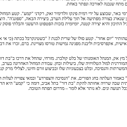
ם מתח שנבנה לאורכה ונפתר באחת.
באר, שבוצע על ידי רמית פינקו וולדימיר זאק, רקדני "קמע". קטע המחול 
פן שנארג בצורה מפתיעה אל תוך עלילת הערב, ביצירה הבאה, "ספונג'ה". ה
יל התיכון והיא יצירה קטנה, יומיומית בזכות הפטפוט הרעשני והבלתי פוסק
ותיר "יום אחד". קטע סולו של שרית לבנת ? "כשטינקרבל בכתה (כי אי א
שית, אקפרסיבית וליבנת מפגינה גמישות טורסו מצויינת. ברם, זכרו את ד
צמו רקד את הקטע הזר השני בערב ? "Apartment", קטע של מץ אק, המנהל האומנותי של בלט קולברג. מזרח
מודרנית למול הטלוויזיה שלו, ביעילות ובחן. עבודת המחול האחרונה בערב
רתות והנסיכה, ובלט בצבעוניות שלו ובביצוע זורם וחינני, לצלילי מרק קנו
ע" כאמור העלתה בחג הפורים, את "הנסיכה והצפרדע" ובמאי צפוייה לעלו
ת שבה שרויה אחותה להקת "בת דור" בתל אביב, דומה כי "קמע" היא הדבר
ל תנועה ונים. לא נותר אלא לומר – מדרום תפתח הטובה.