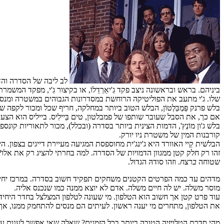
לב ליבה של הסדרה והדב
ביניהם. בראש ובראשונה ניצב פקד גִ'יאַרְדֵלוֹ, או בקיצור גִ'י, מפקד המשמ
שלו. ג'י מתעב את הפוליטיקה הרוחשת במסדרונות הגבוהים במשטרה ומנסה 
בלש פרנק פֵּמְבֵּלְטוֹן, הבלש הטוב ביותר במחלקה, חריף שכל ומכור לקפה 
אם כך, את הסבל שעובר שותפו של פמבלטון, טים בֵּיילִיס. בייליס הוא הצע
בלש ג'ון מוֹנְץ', הדמות הצינית ביותר בסדרה (ובכלל), מכור לתאוריות קונס
קורבנות המין של משטרת ניו יורק.
הבלשית קֵיי האוורד היא ג'ינג'ית מחוספסת המגיעה מעיירת דייגים בצפו
זהו רק חלק קטן ממגוון הדמויות של הסדרה. למה בחרתי להציג רק את אלו? 
שטוחה
ברצח
. וזהו סודהּ הגדול.
מדהים עד כמה הפרטים הקטנים משחקים תפקיד חשוב בסדרה. במרכז יחי
מוסר משלה. יש לה חיים משלה. אדם לא יוצא ממנה כמו שנכנס אליה.
עוד פרט קטן אך חשוב הוא הטלפון. מי שעונה לטלפון המצלצל בחדר היחי
את הטלפון, מתחרים מי יענה ראשון. לעיתים הם מנסים להתחמק ממנו, אך 
מהי סדרת הטלויזיה הטובה ביותר בכל הזמנים? שאלה שאי אפשר לענות 