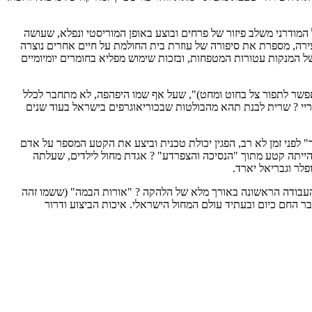
המודרני משלב פיזור של פרחים ובוצע באופן המוריסטי ונפלא, שעושה
יצירה, מספרת את סיפורה של עוזרת בית החולמת על חיים אחרים נוצרה
 של המנקות עטורות המטפחות, ובזכות שימוש מפליא בחומרים יומיומיים
פשר לתפור צל בחוט ומחט)", שעל אף שמו היפהפה, לא מתחבר לכלל
בריי ? שרית לבנת תהא מהבולטות שבכוריאוגרפים בישראל בעוד שנים
י, שהחל את דרכו ב"בת דור" לפני זמן לא רב, הפגין יכולת טכנית וביצע את הקטע המספר על אדם
, הייתה קטע מתוך "הנסיכה והצפרדע" ? אגדת מחול לילדים, שעלתה
פלר וגבריאל יארד.
ת העבודה הראשונה באורך מלא של הלהקה ? "אורות הבמה" (ששמו זהה
 החם כיום ובעתיד עולם המחול הישראלי. איכות הביצוע ודרור