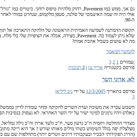
ה-90.
תקופת ההמתנה לשמיעה האמיתית הראשונה של הלהקה התארכה אל תוך הט
שלא ניתן לעמוד בה. Pavement, מצידה, אכלה את
מה לא עושים בשביל אהבת אמת?
להמשך המאמר
:עמודים
1
2
3
פורסם בקטגוריה
אריך נגן
|
2
תגובות
לא, אדוני השר
פורסם בתאריך
12/3/2005
על ידי
ניב ליליאן
3
כאלה) ויהיו נתונים למינוי ישיר על ידי השר האחראי. לא נעסוק בנסיבות
מצדדי ההחלטה ויוזמיה ח"כ גדעון סער, ח"כ גלעד ארדן וח"כ גילה גמליאל
מצלצלת יפה בגלל השימוש בשתי מילים מאותו שורש ? אך היא ריקה מתוכן
(הדרג הפקידותי הבכיר ובעקבותיו דרגים זוטרים יותר) מתחלפות שם עם כל 