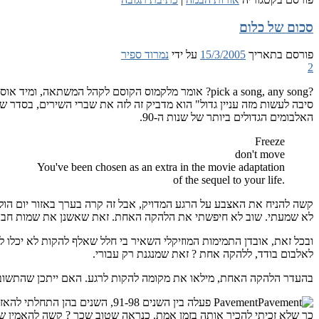
סכום של כלום
פורסם בתאריך
15/3/2005
על ידי
נמרוד ספיר
2
?pick a song, any song? אומר מלקמוס הקוסם לקהל ה
סיבה לעשות מזה עניין גדול" הוא מדביק זה לזה את שברי השירים, בסדר ש
האלבומים הגדולים ביותר של שנות ה-90.
Freeze
don't move
You've been chosen as an extra in the movie adaptation
.of the sequel to your life
לא שמעתי. שוב לא חיפשתי את הלהקה האחת. זאת שאשנן את שמות חברי
ובכל זאת, אובדן התמימות המוזיקלי השאיר בי חלל שאלף להקות לא יכלו
לאלבום בודד, ללהקה אחת ? זאת שמנגנת רק עבורי.
בהעדר הלהקה האחת, מילאו את מקומה להקות לרגע. האם ייתכן שהתשוב
Pavement פעלה בין השנים 91-98
כך שלא זכיתי להכיר אותה בזמן אמת. כנראה שטוב שכך ? קשה להאמין שהי