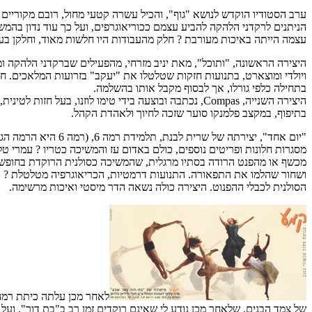
ערב הסטודיו הוקדש לנושא "גוף", והכיל עשרה קטעי מחול, רובם מקוריים 
הניתנים לרקדני הלהקה להביע עצמם ככוריאוגרפים, ועל כך עוד נדון בהמ
עצמה הייתה באיכות מעורבת ? חלק מהעבודות היו חלשות מאוד, וחלקן בע
היצירה הראשונה, "ותוכל", מאת יניב מזרחי, מהפעילים שברקדני הלהקה ומ
ויולדי ומוצארט, בתנועות חזקות שטלטלו את "יעקב" בזרועות המלאכים. 
בתחילה כלפי גורלו, אך לבסוף מקבל אותו בהשלמה.
היצירה השנייה, Compas, נכתבה ובוצעה בידי טימו לוזנו
בתיפוף, במקצב פלמנקו סוער שזכה לחיוך ולאהדת הקהל.
"יום אחד", יצירתה
מסגרות חלונות ופריטים נוספים, כולם באדום עז והמשיכה כטריו ? עמרי ט
מכשף או מהפנט הרודה בסתיו מרגלית, שהמשיכה כסולנית הרוקדת בחופשיות
ושחור שהלמו את התפאורה. התנועות דרמטיות, הכריאוגרפיה מטלטלת ? ב
הסולנית לכבלי ההפנוט. היצירה כולה נשאה הדר מיסטי ואיכות מרשימה.