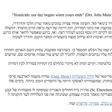
"Homicide: our day begins when yours ends" (Det. John Munc
, שעלתה לאויר בינואר 93', השיגה אחוזי צפייה נמוכים מאוד שרק הלכו והִדּרדרו,
א במקצת את נתוני המדרוג, וקץ דרכה של
רצח
נראה קרוב מתמיד. ההצלה
רצח
. ואז, ברגע שאפשר לתאר אותו כרגע
 מדרוג ואיכות הוא שילוב מנצח בתעשיית המסך הקטן, והדרך לעונות
ל בתחנה נירשם בטוש אדום תחת שמו של הבלש המטפל בו. כשהרצח מפוענח, נמחק השם האדום ותחתיו
עליו נכתבים השמות. להזכיר לנו שיש עוד שמות אדומים שם, שרוצים
 בלשי מחלק הרצח במשטרת בולטימור, וקיים דמיון לא מיקרי בהחלט בין דמויות בסדרה לבין דמויות
תסריטאי של
חידון האשליות (Quiz Show)
שהיה מועמד לארבעה פרסי
חות, שמועמדותו לאוסקר היתה על התסריט הטוב ביותר. בימים אלו
, אליל הטלויזיה הפרטי שלי, חתום כמפיק הסדרה ומשמש גם ככותב התסריטים הראשי. פונטנה היה מכותבי התסריטים של "מקום אחר" (St. Elsewhere) סדרת בית החולים האגדית שסיפקה לו מועמדות של קבע
צדיקה מאמר בזכות עצמה), ששינתה את פני הטלויזיה לעד והקנתה ל
 בכלב
,
ספירה
,
סליפרס
ועוד.