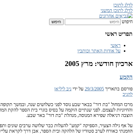
לדלג לתוכן
לדלג לתוכן המשני
חיפוש
נביאים אחרונים
תפריט ראשי
ראשי
על אודות האתר וכותביו
ארכיון חודשי:
מרץ 2005
הקמע
פורסם בתאריך
29/3/2005
על ידי
ניב ליליאן
להגיב
מרכז המחול "בת דור" בבאר שבע נוסד לפני כשלושים שנה, ובמשך תקופה 
והחיוניות לעצמם. לפני שנתיים הוקמה על בסיס בוגרי בית הספר להקת המחו
הוצבה דניאלה שפירא המנוסה, מנהלת "בת דור" באר שבע.
על אף גילה הצעיר, הספיקה "קמע" להעלות כבר שלושה ערבים שונים ותפסה
הוזמנתי כאורח לערב סטודיו של הלהקה ובית הספר, אבן דרך לקראת עלי