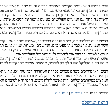
הדמוקרטיה הנשיאותית הקיימת בארצות הברית נהנית מהבעת אמון ישיר
הפירמידה, מקרינה באופן טבעי כלפי מטה על האנשים שמתחתיו. לרוב, זו
נבחרות ישירות על ידי האזרחים), כך שהעם יודע במי הוא בוחר לתפקידי
ורשות מחוקקת. גם המינויים הפוליטיים טעונים אישור של הסנאט, שהוא ע
המערכת השלטונית בישראל אינה נהנית מכל אלה. כולנו זוכרים את ההתקפ
בשנים המעטות שנוסתה כאן שיטת הבחירה הישירה בראש הממשלה, היא נ
המחוקקת והעומד בראשה הוא ראש הסיעה הגדולה בבית. דמוקרטיה מסוג ז
בדמוקרטיה פרלמנטרית, כמו זו הנהוגה בבריטניה, שממנה שאבנו את עקרונו
השר הממונה, אך מלבד מתי מעט כיום, הנחשבים "משרות אמון", אינם תלויים
מסורים לתפקידם, גאים בו ובעלי הכשרה מיוחדת ומתאימה לתפקידם. לא י
גמליאל לשנות, כך שיתאים לגחמות ולשחיתות של הפוליטיקאים.
נושא "הכישורים המיוחדים" של חברי מרכז מפלגה למשרה והדילוג קליל מע
אותה החוק הקלוקל הזה הולך רק להגביר, מתמנים אנשים לתפקידים לא לה
רבים ודאי מחייכים כשהם נזכרים בסדרת הטלוויזיה הבריטית "כן, אדוני הש
כך היה עושה בפועל לפי ראות עיניו. אך כאן לא מדובר בסדרת טלוויזיה. מ
המקצוע במקורבים שלהם יהיה אפשר לחלק ג'ובים. הדבר יהא לטובתם האיש
הראוי שבעניין זה דווקא ירסן את תאוותו למשול ואת התאווה לכוח. כאן ע
פורסם בקטגוריה
פרלמנט
|
3
תגובות
הרצח המושלם