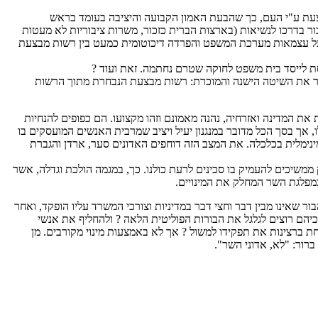
עת ע"י העם, כך שהבעת האמון הקבועה והיציבה בעומד בראש
ר בדרכו לנשיאות (בארצות הברית כזכור, משרות ציבוריות לא מעטות
ת על עצמאות מערכת המשפט והפרדה דיכוטומית כמעט בין רשות מבצעת
סת לייסד בית משפט לחוקה שטרם נחתמה. זאת ועוד ?
יר את השיטה הישנה והמוכרת: רשות מבצעת הנבחרת מתוך הרשות
 את המדינה ואזרחיה, נהנה מאמונם וזהו מקצועו. הם כפופים להנחיות
, אך בסך הכל מדובר במנגנון יעיל ויציב שמרבית האנשים המועסקים בו
נימלית בכלכלה. את המצב הזה דוחפים האדונים סער, ארדן והגברת
ממשיכים להעמיק בו סכינים לרעת כולנו. כך, במגמה הולכת וגדלה, אשר
מפלגת השר המחלק את המינויים.
ור שאינו מבין דבר וחצי דבר במדיניות וצורכי המשרד עליו הופקד, ואחר
מכיהם רוצים לגלגל את הבורות הפוליטית הלאה ? ולהחליף את אנשי
 ברצינות את תפקידו למשול ? אך לא באמצעות מינוי מקורבים. מן
רור: "לא, אדוני השר".