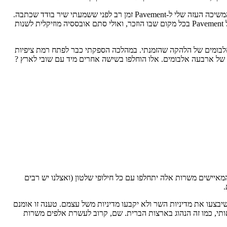
גם אני, ממש כמו Pavement, רחוק מלהיות טיפוס רוחני. ביטויים כמו "גורל" או "קשר מיסטי" אינם חלק מאוצר המילים שלי. ולכן קשה לי להסביר את המשיכה העזה שלי ל-Pavement זמן רב לפני ששמעתי שיר בודד שכתבה.
אולי היה זה שמה האינגמטי של סולנה, סטפן מלקמוס, שנחרט במוחי לאחר שנתקלתי בקליפ מאלבום הבכורה שלו. אולי אלו הכתרים שנקשרו לשמה של Pavement בכל מקום שבו הוזכר, ואולי סתם אובססיה מוזיקלית לשנות
לבומים של הלהקה שהזמנתי. במהלכה הספקתי כבר לפתח רמת ציפיות
 שלל מרשים של ארבעה אלבומים. אלו הוחלפו בשישה אחרים מיד עם שובי לארץ ?
3 משרות בכירות בשירות הציבורי ל"משרות אמון". המאיישים משרות אלה יתחלפו עם כל חילופי שלטון (ואצלנו יש רבים
.
יבצעו את מדיניות השר ולא יקבעו מדיניות משל עצמם. טענה זו אומנם
ותי, כמו זה הנהוג בארצות הברית. שם, קרוב לעשרת אלפים משרות