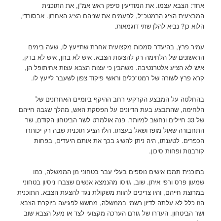
אחד: הצבא עצמו. את המודיעין סיפק ראש אמ"ן, את התוכנית
המבצעית הציג הרמטכ"ל, לפעמים את שניהם הציג האחרון. אבסורדי,
הלוא כן? נביא להלן שתי דוגמאות.
עמיר פרץ, בהיעדר סמכות מקצועית אחרת שתייעץ לו, שעה בימים
הראשונים של הלחימה רק להצעות הצבא. איש לא בחן, איש לא בדק,
איש לא הציע אלטרנטיבה. משהבין כי עצות הצבא עצות אחיתופל הן,
קרא פרץ לשורה של רמט"כלים וראשי פיקוד צפון לשעבר לייעץ לו.
בהחלטה על המבצע הקרקעי רחב ההיקף ביומיים האחרונים של
הלחימה, שהתבצע בעת הדיונים על הפסקת האש, מהלך שגבה חייהם
של 33 חיילים ונחשב למיותר. פנה אולמרט לשר הביטחון הקודם, שר
התחבורה שאול מופז ושאל בעצתו. הלז הציע תוכנית שבה רק יכותרו
הכפרים. לטענתו, היה ניתן להשיג בכך את אותם היעדים, בפחות
קורבנות ופחות סיכון.
בתוכנית תמכו אישים נוספים בעלי עבר בטחוני מן הממשלה, כמו
שמעון פרס ורפי איתן. שוב, גויסו מהנמצא אנשים שצברו ניסיון בטחוני
במרוצת חייהם, והיו צריכים להוות משקולת נגד להצעת הצבא. התוכנית
הזו כלל לא עלתה לדיון רשמי בממשלה, מחשש לפגיעה ביוקרת הצבא
ושר הביטחון. העדרו של גורם הערכה מקצועי לצד או מעל הצבא שוב