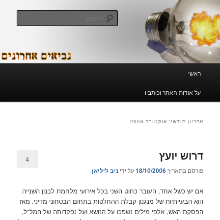
לדלג
לדלג
לתוכן
לתוכן
חיפוש
המשני
נביאים אחרונים
תפריט
ראשי
ראשי
על אודות האתר וכותביו
ארכיון חודשי:
אוקטובר 2006
דרוש יועץ
4
פורסם בתאריך
18/10/2006
על ידי
ניב ליליאן
אם יש כשל אחד, העובר כחוט השני בכל אירועי מלחמת לבנון השנייה
הוא הבעייתיות של מנגנון קבלת ההחלטות בתחום הבטחוני-מדיני. מאז
הפסקת האש, אלפי מילים נשפכו על הנושא ועל נפקדותה של המל"ל,