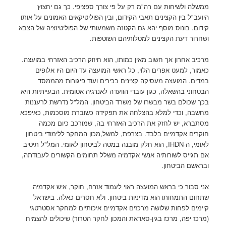
ממשלה ולשיחות עם רה"מ רק על פי צורך ספציפי. כך גם יחצוץ
היועב"ל בין הקצינים תאבי הקידום, ובין הפוליטיקאים האמונים על אותו
קידום. בונוס מוסף יהא גם הקטנה משמעותי של הפוליטיזציה של הצבא
ושחרור דעת הקצינים למטלותיהם השוטפות.
מרכיב אחרון אך חשוב מאין כמותו, הוא חיזוק הרכיב האזרחי במועצה.
כאמור, למעט אפרים הלוי, כל ראשי המועצה עד היום היו אלופים
במדים. המועצה מעסיקה קצינים בכירים ועוד פיגורות מהממסד
הבטחוני בהשאלה, כגון עובדי הוועדה לאנרגיה אטומית. הבעייתיות היא
בכך שכולם בשר מבשרו של משרד הביטחון. המל"ל נדרשת לרעננות
מחשבה, וכדי למלא בהצלחה את תפקידה כשוברת מוסכמות, כאיפכא
מסתברא, יש לחזק את הרכיב האזרחי בה, שמורכב כיום מכמה
חוקרים אקדמיים בלבד. בצרפת, למשל,מכון המחקר ללימודי ביטחון
לאומי, ה-IHDN, הוא חלק מובנה במטה לביטחון לאומי. המל"ל תיטיב
אם תגייס לשורותיה אנשי אקדמיה משלל תחומים הקשורים לעבודתה,
ובראשם הביטחון.
אני סבור כי בראש המועצה ראוי לעמוד אזרח, חוקר, איש אקדמיה
שתחום התמחותו הוא מדיניות ביטחון. ולא חסרים כאלה. בישראל
קיימים לפחות שלושה מרכזים אקדמיים איכותיים למחקר אסטרטגי
(מרכז יפה, מרכז בגין-סאדאת והמכון לחקר הטרור) שיכולים להצמיח