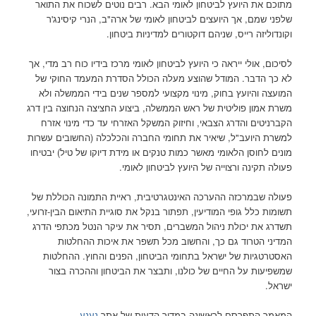
מתוכם את היועץ לביטחון לאומי הבא. רבים נוטים לשכוח את התואר
שלפני שמם, אך היועצים לביטחון לאומי של ארה"ב, הנרי קיסינג'ר
וקונדוליזה רייס, שניהם דוקטורים למדיניות ביטחון.
לסיכום, אולי ייראה כי היועץ לביטחון לאומי מרכז בידיו כוח רב מדי, אך
לא כך הדבר. המודל שהוצע מעלה הכולל הסדרת המעמד החוקי של
המועצה והיועץ בחוק, מינוי מקצועי למספר שנים בידי הממשלה ולא
משרת אמון פוליטית של ראש הממשלה, ביצוע החציצה הנחוצה בין דרג
הקברניטים והדרג הצבאי, וחיזוק המשקל האזרחי עד כדי מינוי אזרח
למשרת היועב"ל, שיאיר את תחומי החברה והכלכלה (החשובים עשרות
מונים לחוסן הלאומי מאשר כמות טנקים או מידת דיוקו של טיל) יבטיחו
פעולה תקינה ורצוייה של היועץ לביטחון לאומי.
פעולה שבמרכזה ההערכה האינטגרטיבית, ראיית התמונה הכוללת של
תשומות כלל גופי המודיעין, תפתור בנקל את סוגיית התיאום הבין-זרועי,
תשדרג את יכולת ניהול המשברים, תסיר את עיקר הנטל מכתפי הדרג
המדיני הטרוד גם כך, והחשוב מכל תשפר את איכות ההחלטות
האסטרטגיות של ישראל בתחומי הביטחון, הפנים והחוץ. ההחלטות
שמשפיעות על החיים של כולנו, ותבצר את הביטחון וההכרה בצור
ישראל.
המאמר התפרסם לראשונה במדור הדעות של אתר
נענע