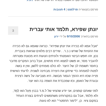
פורסם בקטגוריה
פרלמנט
|
4
תגובות
יונתן שפירא, תלמד אותי עברית
3
פורסם בתאריך
9/10/2006
על ידי
ירון
"אבל אמא לא הֶכירה את יונתן שפירא". כנראה שאמא גם לא הִכירה
את ההטיות של שורש נ.כ.ר. . שירים רבים מלאים שגיאות בעברית.
נכון, זהו חופש הביטוי האומנותי ולעיתים הטעות היא מכוונת ומטרתה
להעביר מסר, או פשוט למצוא חרוז מתאים, אבל ברוב המקרים מדובר
בחוסר תשומת לב של היוצר. לא כולנו מומחים ללשון, ואין זו בושה
לפנות למומחה כדי שיתקן את היצירה מבחינה לשונית. לדעתי האישית
פנייה שכזו היא ההפך הגמור מבושה. היא מצביעה על גישה רצינית
ובוגרת של האומן, וכזו שמכבדת את השפה בה הוא יוצר.
לפני שאתם קופצים, אני יודע שהציווי של ל.מ.ד בבנין פִּעֵל הוא לָמֵד,
ולא תְלמד, אבל גם במקורותינו משתמשים לעיתים בצורת העתיד
במקום ציווי. כן, "לימור תתפטרי" הוא לא טעות.