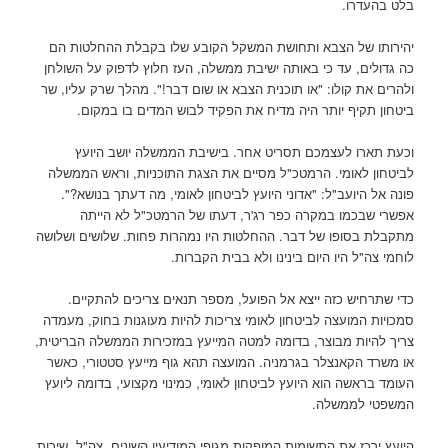
בלט בהעדרו.
יהירותו של הצבא ותחושת המשקל הקובע שלו בקבלת ההחלטות הם
כה גדולים, עד כי באותה ישיבת ממשלה, העז חלוץ לדפוק על השולחן
ולהרים את קולו: "או תוכנית הצבא או שום דבר!". מהלך שרק עליו, שר
ביטחון תקיף יותר היה מדיח את הפקיד לבוש המדים בו במקום.
וכעת תארו לעצמכם תסריט אחר. בישיבת הממשלה יושב היועץ
לביטחון לאומי. הרמטכ"ל מסיים את הצגת התוכניות, וראש הממשלה
פונה אל היועב"ל: "אדוני היועץ לביטחון לאומי, מה דעתך בנושא?".
אפשרי שבכמו במקרה כפר רג'ר, דעתו של הרמטכ"ל לא הייתה
מתקבלת בסופו של דבר. ההחלטות היו נמהרות פחות. שלושים ושלושה
לוחמי צה"ל היו היום בינינו ולא בבית הקברות.
כדי שתרחיש כזה ייצא אל הפועל, מספר תנאים צריכים להתקיים.
סמכויות המועצה לביטחון לאומי צריכות להיות מעוגנות בחוק, מעמדה
צריך להיות מבוצר, בדומה למטה המייעץ במזכירות הממשלה הבריטית,
או משרד הקאנצלר בגרמניה. המועצה תהא גוף מייעץ סטטורי, כאשר
העומד בראשה הוא היועץ לביטחון לאומי, כמינוי מקצועי, בדומה ליועץ
המשפטי לממשלה.
היועץ ירכז את התשומות המופקות מגופי המודיעין השונים, צה"ל, שירות