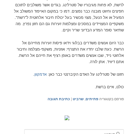
לרשת, לא פחות מגיבוריו של סטרלינג. בגדים אשר משולבים לתוכם
חפיצים וחיווט מובנה כבר נפוצים. דמו כי במקום האייפוד המשולב אל
המעיל או אל הנעל, מצוי מכשיר בעל יכולת חיבור אלחוטית ל"רשת".
משקפיים המצויידים במסכים ומצלמות זעירות גם הם חזון נפרץ. מה
שתיאר סופר המדע הבדיוני שריר וקיים.
כבר היום אנשים משדרים בבלוגי וידאו פיסות זעירות מחייהם אל
הרשת. כעת שלבו יחדיו את התצרף: אוזניות, משקפי-מצלמה וחיבור
אלחוטי נייד, שבו אנשים משדרים באופן רציף את חייהם אל הרשת.
אתם דיוויד. אתן לורה.
חזונו של סטרלינג על האדם הקיברנטי כבר כאן:
אדמקוון
.
כולנו, איים ברשת.
פורסם בקטגוריה
פתיתים
,
שרביט
|
כתיבת תגובה
ח