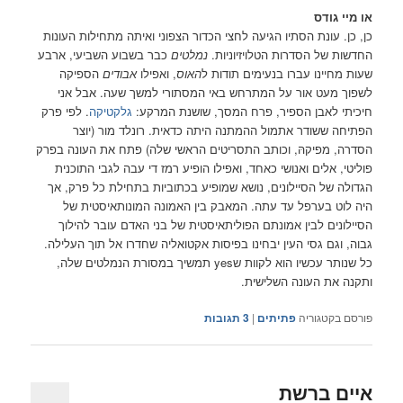
או מיי גודס
כן, כן. עונת הסתיו הגיעה לחצי הכדור הצפוני ואיתה מתחילות העונות
החדשות של הסדרות הטלויזיוניות.
נמלטים
כבר בשבוע השביעי, ארבע
שעות מחיינו עברו בנעימים תודות ל
האוס
, ואפילו
אבודים
הספיקה
לשפוך מעט אור על המתרחש באי המסתורי למשך שעה. אבל אני
חיכיתי לאבן הספיר, פרח המסך, שושנת המרקע:
גלקטיקה
. לפי פרק
הפתיחה ששודר אתמול ההמתנה היתה כדאית. רונלד מור (יוצר
הסדרה, מפיקהּ, וכותב התסריטים הראשי שלה) פתח את העונה בפרק
פוליטי, אלים ואנושי כאחד, ואפילו הופיע רמז די עבה לגבי התוכנית
הגדולה של הסיילונים, נושא שמופיע בכתוביות בתחילת כל פרק, אך
היה לוט בערפל עד עתה. המאבק בין האמונה המונותאיסטית של
הסיילונים לבין אמונתם הפוליתאיסטית של בני האדם עובר להילוך
גבוה, וגם גסי העין יבחינו בפיסות אקטואליה שחדרו אל תוך העלילה.
כל שנותר עכשיו הוא לקוות שyes תמשיך במסורת הנמלטים שלה,
ותקנה את העונה השלישית.
פורסם בקטגוריה
פתיתים
|
3
תגובות
איים ברשת