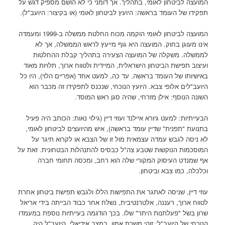
המועצה לביטחון לאומי, בתהליך. אך דומני כי לא הושם מספיק דגש על
תפקידו של העומד בראשה: היועץ לביטחון לאומי (או בקיצור: היועב"ל).
המועצה לביטחון לאומי הוקמה מכוח החלטת ממשלה ב-1999 ומעמדה
אינו מעוגן בחוק. המועצה היא גוף מייעץ לראש הממשלה, אך לא
לממשלה. משקלה של המועצה הצעירה בתהליך קבלת ההחלטות
ועיצוב תפישת הביטחון הישראלית, המיידית ולטווח ארוך, תלויות מאוד
באישיותו של העומד בראשה. עד כה, למעט אחד (אפריים הלוי), היו כל
היועב"לים אלופי צבא. היועץ הנוכחי, שנכנס לתפקידו זה מכבר הוא
השונה הנוסף: אילן מזרחי, שהיה סגן ראש המוסד.
הבעייתיות: למעט גיורא איילנד ועוזי דיין (גילוי נאות: הכותב היה פעיל
בתנועת "תפנית" שדיין עומד בראשה), איש מהיועצים לביטחון לאומי,
לא ניסה לגבש עמדה עצמאית מול זו של הצבא או לקרוא תיגר על
המוסכמות הנוקשות שטבע צה"ל כבסיס להתנהלות הבטחונית. זאת על
אף שמנדט העיסוק המקורי שלה הוא רחב, ומכסה תחומי חברה
וכלכלה, כמו צבא וביטחון.
עוזי דיין, שניסה לאתגר את התפישות הללו ולגבש תפישת ביטחון אחרת
לטווח ארוך, רעננה, אלטרנטיבית, נשלח אחר כבוד הבייתה בידי אריאל
שרון בשל "פעלתנות היתר" שלו. בכך הודגמה בעייתיות נוספת במעמדו
הנוכחי של היועב"ל: זוהי משרת אמון. במצב אידיאלי, היועב"ל היה