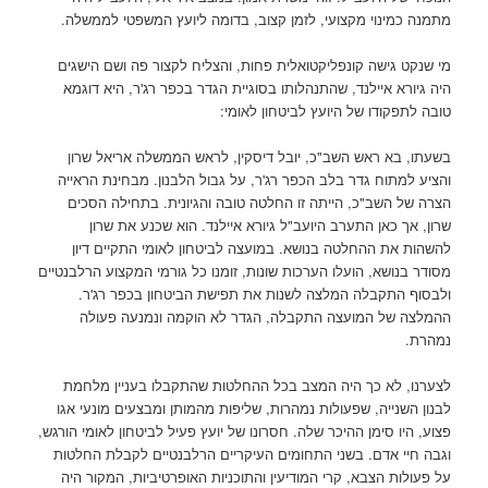
מתמנה כמינוי מקצועי, לזמן קצוב, בדומה ליועץ המשפטי לממשלה.
מי שנקט גישה קונפליקטואלית פחות, והצליח לקצור פה ושם הישגים
היה גיורא איילנד, שהתנהלותו בסוגיית הגדר בכפר רג'ר, היא דוגמא
טובה לתפקודו של היועץ לביטחון לאומי:
בשעתו, בא ראש השב"כ, יובל דיסקין, לראש הממשלה אריאל שרון
והציע למתוח גדר בלב הכפר רג'ר, על גבול הלבנון. מבחינת הראייה
הצרה של השב"כ, הייתה זו החלטה טובה והגיונית. בתחילה הסכים
שרון, אך כאן התערב היועב"ל גיורא איילנד. הוא שכנע את שרון
להשהות את ההחלטה בנושא. במועצה לביטחון לאומי התקיים דיון
מסודר בנושא, הועלו הערכות שונות, זומנו כל גורמי המקצוע הרלבנטיים
ולבסוף התקבלה המלצה לשנות את תפישת הביטחון בכפר רג'ר.
ההמלצה של המועצה התקבלה, הגדר לא הוקמה ונמנעה פעולה
נמהרת.
לצערנו, לא כך היה המצב בכל ההחלטות שהתקבלו בעניין מלחמת
לבנון השנייה, שפעולות נמהרות, שליפות מהמותן ומבצעים מונעי אגו
פצוע, היו סימן ההיכר שלה. חסרונו של יועץ פעיל לביטחון לאומי הורגש,
וגבה חיי אדם. בשני התחומים העיקריים הרלבנטיים לקבלת החלטות
על פעולות הצבא, קרי המודיעין והתוכניות האופרטיביות, המקור היה