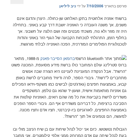
פורסם בתאריך
7/10/2006
על ידי
ניב ליליאן
ברשותי אוזניה אלחוטית בתקן האלחוט שן-כחולה. היצרן והדגם אינם
משנים, אך משנה העובדה כי האוזניה יושבת דרך קבע באוזני. בתחילה
היה זה מוזר ולא נוח, משכתי מבטים ופה ושם הלצה על חשבוני. אך
בחלוף הזמן, התרגלתי לנוכחות הקבועה של הגוף הזר באוזני והודות
לטכנולוגיית הפולימרים המודרנית, הפכה האוזנייה לבלתי מורגשת.
ברומאן הסייבר-פאנק
מ-1988, מתאר
ברוס סטרלינג עולם המחובר כולו ברשת מידע מסועפת, המכונה פשוט
"הרשת". אבל הנקודה המעניינת לענייננו היא הצורה שבה אנשים
מתחברים ל"רשת". גיבורי הספר, לורה ודיוויד מחוברים לרשת באופן
קבוע, באמצעות חפיצים (גאדג'טים) לבישים כמו משקפי-וידאו המכילים
גם אוזניות מותאמות אישית, ושעון-יד שהוא גם טלפון. המשקפיים
משדרים לרשת בקביעות את כל מה שהם רואים, האוזניות קולטות את
הסביבה ברציפות, כל דבריהם משודרים אף הם. גיבורי הספר הופכים
באמצעות החפיצים, לאורגניזם ביו-קיברנטי, חציו אדם וחציו מכונה.
למעשה, הם נטמעים אל תוך "הרשת?.
הגבולות נטשטשו. כיום אני יכול לנהל שיחות עם בן שיח הניצב מולי ובו
בעת לנהל שיחה עם אדם המרוחק ממני אלפי קילומטרים. אני מחובר