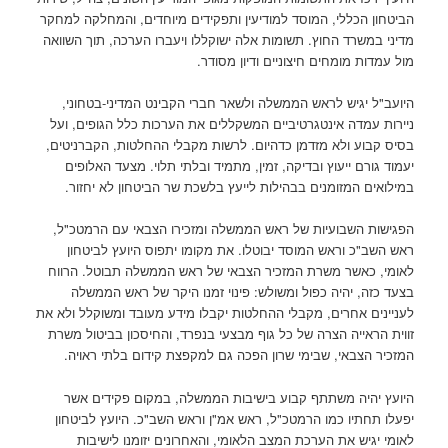
הביטחון הכללי, המוסד למודיעין ותפקידים מיוחדים, והמחלקה למחקר
מדיני במשרד החוץ. תשומות אלה ישוקללו ויעברו הערכה, תוך השוואה
מול עמדות מומחים חיצוניים ודיון מסודר.
היועב"ל יגיש לראש הממשלה ולשאר חברי הקבינט המדיני-בטחוני,
ניירות עמדה אינטגרטיביים המשקללים את הערכות כלל הגופים, ועל
בסיס קבוע ולא מזדמן כדהיום. לרשות מקבלי ההחלטות, הקברניטים,
יעמוד גורם ייעוץ ובדיקה, זמין, מתמיד ובלתי תלוי. מצעד האלופים
במילואים המזומנים בבהילות לייעץ בלשכת שר הביטחון לא יחזור.
הפגישות השבועיות של ראש הממשלה ומזכירו הצבאי עם הרמטכ"ל,
ראש השב"כ וראש המוסד יבוטלו. את מקומו יתפוס היועץ לביטחון
לאומי, כאשר משרת המזכיר הצבאי של ראש הממשלה תבוטל. הרווח
בצעד כזה, יהיה כפול ומשולש: פינוי זמנו היקר של ראש הממשלה
לעניינים אחרים, מקבלי ההחלטות יקבלו מידע מעובד ומשוקלל ולא את
זווית הראייה הצרה של כל גוף מבצעי בנפרד, והחיסכון בביטול משרת
המזכיר הצבאי, שבימי שרון הפכה גם למקפצת קידום בלתי ראויה.
היועץ יהיה משתתף קבוע בישיבות הממשלה, במקום פקידים אשר
יפעלו תחתיו כמו הרמטכ"ל, ראש אמ"ן וראש השב"כ. היועץ לביטחון
לאומי יגיש את הערכת המצב הלאומי, והאחרונים יזומנו לישיבות