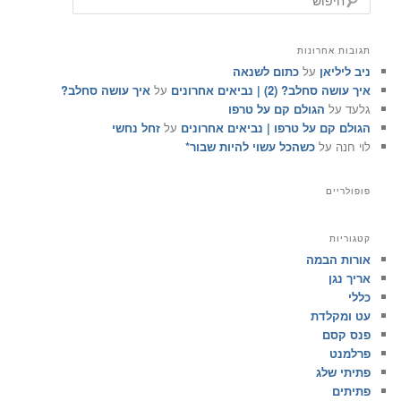
י
פ
ו
תגובות אחרונות
ש
ניב ליליאן
על
כתום לשנאה
איך עושה סחלב? (2) | נביאים אחרונים
על
איך עושה סחלב?
גלעד
על
הגולם קם על טרפו
הגולם קם על טרפו | נביאים אחרונים
על
זחל נחשי
לוי חנה
על
כשהכל עשוי להיות שבור*
פופולריים
קטגוריות
אורות הבמה
אריך נגן
כללי
עט ומקלדת
פנס קסם
פרלמנט
פתיתי שלג
פתיתים