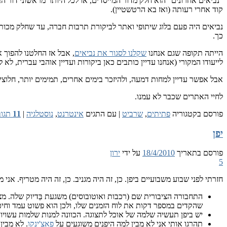
קוד אחרי רעותה (ואז בא הרטשטיין).
נביאים היה פעם בלוג שיתופי ואתר לביקורת תרבות חברה, עד שחלק מכות
כך.
הייתה תקופה שגם אנחנו
שקלנו לסגור את נביאים
, אבל אז החלטנו להפוך א
לייעודו המקורי (אנחנו עדיין כותבים כאן ביקורות ועדיין אוהבי עברית, לא
אבל אפשר עדיין למחות דמעה, ולהיזכר בימים אחרים, תמימים יותר, חלוצ
לחיי האתרים שכבר לא עמנו.
פורסם בקטגוריה
פתיתים
,
שרביט
|
עם התגים
אינטרנט
,
נוסטלגיה
|
11
תגוב
יפן
פורסם בתאריך
18/4/2010
על ידי
ירון
5
חזרתי לפני שבוע משבועיים ביפן. כן, זה היה מגניב. כן, זה היה מטריף. א
התחבורה הציבורית שם (רכבות ואוטובוסים) משגעת בַּדיוק שלה. מצ
שהקדים במספר דקות את לוח הזמנים שלו, ולכן הוא פשוט עמד וחי
יש ביפן תעשיה שלמה של אוכל לתצוגה. הכוונה למנות שלמות עשוי
תהרגו אותי אני לא מבין למה היפנים משוגעים על
פאצ'ינקו
. לא מבין