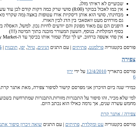
שבועיים לא ראיתי מזלג.
אין כמו לאכול בבוקר (8:00) סושי שרק כמה דקות קודם לכן עוד עשה בלו-בלו. וזאת כמובן ב
מבחינתי, סושי הוא אותן דיסקיות אורז עטופות באצה (מה שקרוי
מא
גם מורחים מעט
וואסאבי
בין הדג לבין האורז.
היפנים הם עם מאוד מפונק והם יודעים לחיות נכון. למשל, האסלה
בסוף המקלחת. בנוסף, השעון המעורר מובנה בתוך המיטה (!!!)
אין פחי אשפה ברחוב. יש לך זבל? שמור אותו בכיסך עד ה-Seven Eleven / Family Market הקרוב והשלך אותו שם. אגב, זו לדעתי גם הסיבה לכך שאין חתולים ברחובות.
פורסם בקטגוריה
פרלמנט
,
פתיתים
|
עם התגים
הגיגים
,
טיול
,
יפן
,
תובנות
|
5
צפירה
פורסם בתאריך
12/4/2010
על ידי
ירון
6
כמידי שנה ביום הזיכרון אני מפרסם קישור לסיפור
צפירה
, מאת אתגר קרת.
למי שלא מכיר, זהו סיפור על התבגרות מזורזת.התבגרות שמתרחשת בשבוע, א
מחמש עשרה שנים, אך נדמה כאילו הוא נכתב היום.
צפירה / אתגר קרת
פורסם בקטגוריה
עט ומקלדת
,
פתיתים
|
עם התגים
שואה זיכרון סיפור אתג