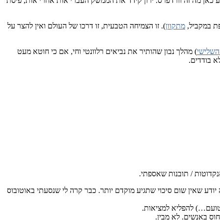
יותר מראשוני דור הביניים, הוא אמנם נבנה על וורדפרס, אבל בגירסה 1.2, כשעוד אף אחד לא ידע כאן מה זה וורדפרס. ירון קידד את הממשק העברי אות אחרי אות, פיסת
פת במקביל,
מתקוון
). זו הצמיחה הטבעית, זו דרכו של העולם ואין להצר על
השלישי
) מהלך נבון שהותיר את נביאים רלוונטי וחי, אם כי חוטא מעט
לא בודדים.
אנקדוטות / תובנות שאספתי.
יודע שאין שום סיכוי שתגיע מוקדם יותר. כבר קרה לי שנסעתי באוטובוס
טועם…) להפליא למציאות.
חוס באנשים. לא מבין.