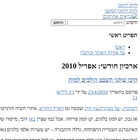
לדלג לתוכן
לדלג לתוכן המשני
חיפוש
נביאים אחרונים
תפריט ראשי
ראשי
על אודות האתר וכותביו
ארכיון חודשי:
אפריל 2010
היכן שזקני השבט הולכים למות
פורסם בתאריך
23/4/2010
על ידי
ניב ליליאן
11
רשימות
,
יעל מבקרת
,
עין הדג
ועכשיו גם
האייל הקורא
. אתרי השיח והתרבו
אז נכון, יש המון בלוגים, יש המון פריחה. אבל כמו שציין
כאן
דובי, מייסדו של
האינטרנט העברית התפתחה, גדלה והתבגרה – יש עשרות אלפי בלוגים (אולי