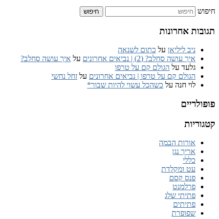
חיפוש
תגובות אחרונות
ניב ליליאן
על
כתום לשנאה
איך עושה סחלב? (2) | נביאים אחרונים
על
איך עושה סחלב?
גלעד
על
הגולם קם על טרפו
הגולם קם על טרפו | נביאים אחרונים
על
זחל נחשי
לוי חנה
על
כשהכל עשוי להיות שבור*
פופולריים
קטגוריות
אורות הבמה
אריך נגן
כללי
עט ומקלדת
פנס קסם
פרלמנט
פתיתי שלג
פתיתים
שפופרת