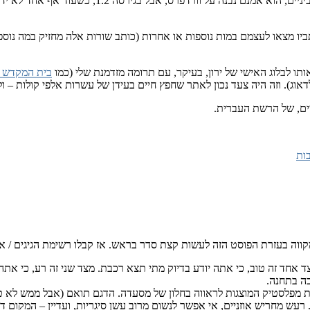
"נביאים אחרונים" הוא חלק מדור המייסדים, או לכל ה
ביו מצאו לעצמם במות נוספות או אחרות (כותב שורות אלה מחזיק במה נוס
ותו לבלוג האישי של ירון, בעיקר, עם תרומה מזדמנת שלי (כמו
בית המקדש 
 לדאוג). וזה היה צעד נכון לאתר שחפץ חיים בעידן של עשרות אלפי קולות – ו
יים, של הרשת העברית.
ות
ני מקווה בעזרת הפוסט הזה לעשות קצת סדר בראש. אז קבלו רשימת הגיגים / 
ד אחד זה טוב, כי אתה יודע בדיוק מתי תצא רכבת. מצד שני זה רע, כי אתה 
כה בתחנה.
ות מפלסטיק המוצגות לראווה בחלון של מסעדה. הדגם תואם (אבל ממש לא 
. רעש מחריש אוזניים, אי אפשר לנשום מרוב עשן סיגריות, ועדיין – המקום ד