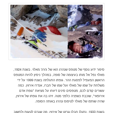
סיפור ידוע נוסף של מטפס שנהרג הוא של ג'ורג' מאלוי. בשנת 1924,
מאלוי נפל אל מותו בעיצומה של סופה, במהלך ניסיון להיות המטפס
הראשון המעפיל לפסגת ההר. גופתו התגלתה בשנת 1999 על ידי
משלחת על שמו של מאלוי ועל שמו של חברו, אנדרו אירווין. כמה
עשורים קודם לכם, מטפסים סינים דיווחו על מציאת "גופת אדם
אירופאי", שוכבת כשפניה כלפני מטה. זיהו בה את גופתו של אירווין,
שהיה שותפו של מאלוי לטיפוס ונהרג באותה הסופה.
בשנת 1933, נתגלו חבלו וגרזנו של אירווין, מה שגרם לטעות ולחשוב