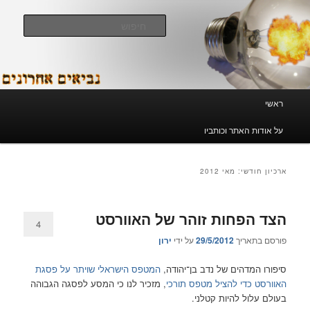
לדלג
לדלג
לתוכן
לתוכן
חיפוש
המשני
נביאים אחרונים
תפריט
ראשי
ראשי
על אודות האתר וכותביו
ארכיון חודשי:
מאי 2012
הצד הפחות זוהר של האוורסט
4
פורסם בתאריך
29/5/2012
על ידי
ירון
סיפורו המדהים של נדב בן־יהודה,
המטפס הישראלי שויתר על פסגת
האוורסט כדי להציל מטפס תורכי
, מזכיר לנו כי המסע לפסגה הגבוהה
בעולם עלול להיות קטלני.