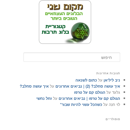
ח
י
פ
ו
תגובות אחרונות
ש
ניב ליליאן
על
כתום לשנאה
איך עושה סחלב? (2) | נביאים אחרונים
על
איך עושה סחלב?
גלעד
על
הגולם קם על טרפו
הגולם קם על טרפו | נביאים אחרונים
על
זחל נחשי
לוי חנה
על
כשהכל עשוי להיות שבור*
פופולריים