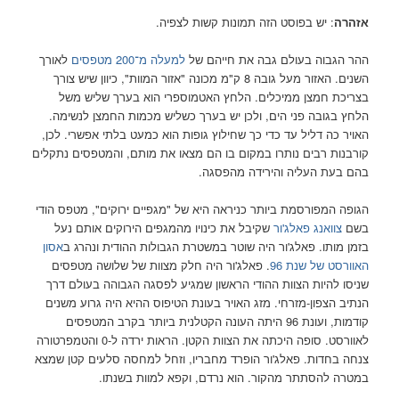
אזהרה
: יש בפוסט הזה תמונות קשות לצפיה.
ההר הגבוה בעולם גבה את חייהם של
למעלה מ־200 מטפסים
לאורך
השנים. האזור מעל גובה 8 ק"מ מכונה "אזור המוות", כיוון שיש צורך
בצריכת חמצן ממיכלים. הלחץ האטמוספרי הוא בערך שליש משל
הלחץ בגובה פני הים, ולכן יש בערך כשליש מכמות החמצן לנשימה.
האויר כה דליל עד כדי כך שחילוץ גופות הוא כמעט בלתי אפשרי. לכן,
קורבנות רבים נותרו במקום בו הם מצאו את מותם, והמטפסים נתקלים
בהם בעת העליה והירידה מהפסגה.
הגופה המפורסמת ביותר כניראה היא של "מגפיים ירוקים", מטפס הודי
בשם
צוואנג פאלג'ור
שקיבל את כינויו מהמגפים הירוקים אותם נעל
בזמן מותו. פאלג'ור היה שוטר במשטרת הגבולות ההודית ונהרג ב
אסון
האוורסט של שנת 96
. פאלג'ור היה חלק מצוות של שלושה מטפסים
שניסו להיות הצוות ההודי הראשון שמגיע לפסגה הגבוהה בעולם דרך
הנתיב הצפון-מזרחי. מזג האויר בעונת הטיפוס ההיא היה גרוע משנים
קודמות, ועונת 96 היתה העונה הקטלנית ביותר בקרב המטפסים
לאוורסט. סופה היכתה את הצוות הקטן. הראות ירדה ל-0 והטמפרטורה
צנחה בחדות. פאלג'ור הופרד מחבריו, וזחל למחסה סלעים קטן שמצא
במטרה להסתתר מהקור. הוא נרדם, וקפא למוות בשנתו.