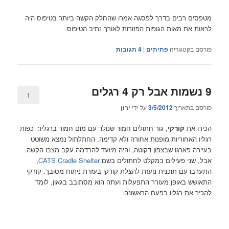
מטפסים רבים בדרך לפסגה אמרו שהחלק הקשה ביותר בטיפוס היה
לראות את מאות הגופות הפזורות לאורך נתיב הטיפוס.
פורסם בקטגוריה
פתיתים
|
4
תגובות
9 נשמות אבל רק 4 רגלים
1
פורסם בתאריך
3/5/2012
על ידי
ירון
הכירו את
קורקי
, גור חתולים חמוד שנולד עם מום חמור ברגליו: כפות
רגליו האחוריות מופנות אחורה ולא קדימה. החתלתול נמצא משוטט
בעיירה פארגו שבצפון דקוטה, והיה מיועד להרדמה עקב מצבו הקשה.
אבל, שני פעילים במקלט לחתולים בשם
CATS Cradle Shelter
,
התערבו עם תוכנית נועזת להצלת קורקי בעזרת ניתוח מסובך. קורקי
התאושש באופן מעורר התפעלות ועתה הוא מסתובב בגאון, לומד
להכיר את רגליו בפעם הראשונה: