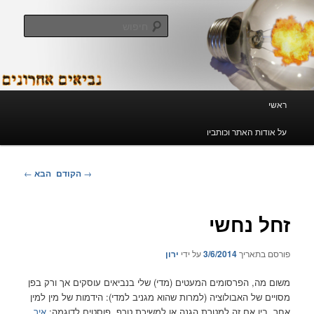
חיפוש
 אחרונים
ר וכותביו
ניווט
→
הקודם
הבא
←
בפוסטים
חשי
ך
3/6/2014
על ידי
ירון
רסומים המעטים (מדי) שלי בנביאים עוסקים אך ורק בפן
בולוציה (למרות שהוא מגניב למדי): הידמות של מין למין
 זה למטרת הגנה או למשיכת טרף. פוסטים לדוגמה:
איך