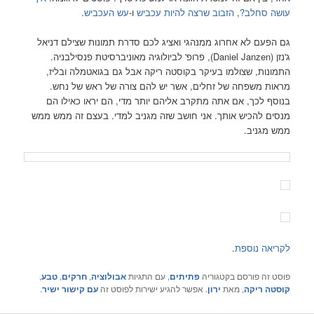
,
הזבוב שרצה להיות עכביש
ו-
עש העכביש
.
אחרוג ממנהגי ואציג לכם סדרת תמונות שצילם דניאל
ג'נזן (Daniel Janzen), פרופ' לביולוגיה מאוניברסיטת פנסילבניה.
ולמו בעיקר בקוסטה ריקה אבל גם בגואטמלה ובליז,
 של זחלים, אשר יש להם צורה של ראש של נחש.
אם אתה מתקרב אליהם יותר מדי, הם יראו כאילו הם
 אותך. אני חושב שזה מגניב למדי. בעצם זה ממש ממש
ת
.
ם בקטגוריה
פתיתים
, עם התגיות
אבולוציה
,
חרקים
,
טבע
,
 מאת
ירון
. אפשר להגיע ישירות לפוסט זה
עם קישור ישיר
.