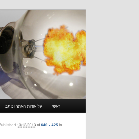
לדלג
לתוכן
נביאים אחרונים
תפריט
ראשי
על אודות האתר וכותביו
ראשי
Published
13/12/2013
at
640 × 425
in