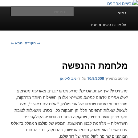
לדלג
לתוכן
תפריט
חיפוש
ראשי
ראשי
נביאים אחרונים
על אודות האתר וכותביו
ניווט
→
הקודם
הבא
←
בפוסטים
מלחמת ההנפשה
פורסם בתאריך
10/8/2008
על ידי
ניב ליליאן
מהו זיכרון? איך אנחנו זוכרים? מדוע אנחנו זוכרים מאורעות מסוימים
ואילו אחרים נידונים לתהום הנשייה?
אלו הן השאלות היותר מרתקות,
מורכבות ומרעננות שסרטו של ארי פולמן, "ואלס עם באשיר", מעז
לשאול. שאלות התפיסה הללו הן חובקות כל, ובסרט מושאלות לטובת
חקר זיכרון זוועה פרטית, שחקוקה היטב בהיסטוריה הקולקטיבית
הישראלית – מלחמת לבנון הראשונה. המסע של פולמן המגולל ב"ואלס
עם באשיר" הוא מאבק פרטי באדישות, בהדחקה, בחיי הנוחות
הבורגניים שהופך לקול קורא של דור שלם.