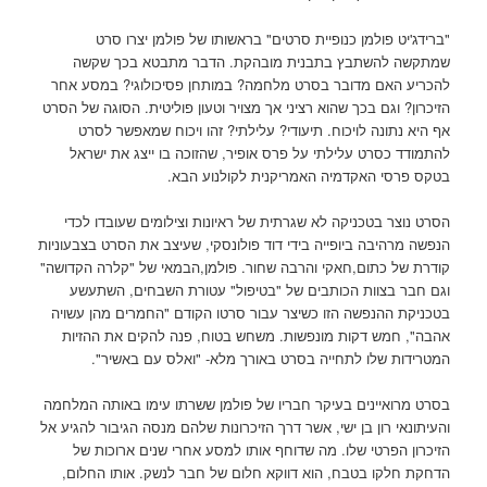
"ברידג'יט פולמן כנופיית סרטים" בראשותו של פולמן יצרו סרט
שמתקשה להשתבץ בתבנית מובהקת. הדבר מתבטא בכך שקשה
להכריע האם מדובר בסרט מלחמה? במותחן פסיכולוגי? במסע אחר
הזיכרון? וגם בכך שהוא רציני אך מצויר וטעון פוליטית. הסוגה של הסרט
אף היא נתונה לויכוח. תיעודי? עלילתי? זהו ויכוח שמאפשר לסרט
להתמודד כסרט עלילתי על פרס אופיר, שהזוכה בו ייצג את ישראל
בטקס פרסי האקדמיה האמריקנית לקולנוע הבא.
הסרט נוצר בטכניקה לא שגרתית של ראיונות וצילומים שעובדו לכדי
הנפשה מרהיבה ביופייה בידי דוד פולונסקי, שעיצב את הסרט בצבעוניות
קודרת של כתום,חאקי והרבה שחור. פולמן,הבמאי של "קלרה הקדושה"
וגם חבר בצוות הכותבים של "בטיפול" עטורת השבחים, השתעשע
בטכניקת ההנפשה הזו כשיצר עבור סרטו הקודם "החמרים מהן עשויה
אהבה", חמש דקות מונפשות. משחש בטוח, פנה להקים את ההזיות
המטרידות שלו לתחייה בסרט באורך מלא- "ואלס עם באשיר".
בסרט מרואיינים בעיקר חבריו של פולמן ששרתו עימו באותה המלחמה
והעיתונאי רון בן ישי, אשר דרך הזיכרונות שלהם מנסה הגיבור להגיע אל
הזיכרון הפרטי שלו. מה שדוחף אותו למסע אחרי שנים ארוכות של
הדחקת חלקו בטבח, הוא דווקא חלום של חבר לנשק. אותו החלום,