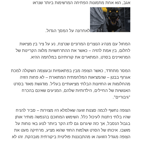
אגב, הוא אחת מתמונות הפתיחה המרשימות ביותר שנראו
לאחרונה על המסך הגדול.
המחול עם מנהיג הנוצרים המרוניים שנרצח, נע על ציר בין מציאות
לחלום, בין אמת להזיה – כאשר את ההתרחשויות מלווה הקריינות של
המרואיינים בסרט, המתארים את קורותיהם במלחמה ההיא.
המסר מתחדד, כאשר הצופה מבין בפתאומיות ובעוצמה השקולה למכת
אגרוף בבטן – שהמציאות המלחמתית המתוארת – לא פחות הזויה
מהחלומות או החזיונות הבלתי מציאותיים בעליל. מודגשת מאוד בסרט
האנושיות של החיילים, הילדותיות שלהם, המניעים שאינם בהכרח
"גיבוריים".
הצופה נחשף לכמה סצנות זוועה שאלמלא היו מצוירות – סביר להניח
שהיו בלתי ניתנות לעיכול כלל. השימוש המחוכם בהנפשה מותיר אותן
בגבול הנסבל, אך כזה שיגרום גם לדג הקר ביותר לנוע באי נוחות על
מושבו. איכותו של הסרט ושלמות החוזי שהוא מציע, מרחיקה מעט את
הצופה מגודל הזוועה או מהתבוננות פוליטית ביקורתית מובהקת. זהו לא