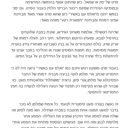
סרט של ימין או שמאל, כיוון שהתוכן עטוף בהנפשה המרשימה
ובמוסיקה הנהדרת שמקס ריכטר הבריטי הלחין בעבור הסרט. גם ימני
בנפשו ייהנה מ"ואלס עם באשיר" כיוון שהוא סרט עשיר מאוד מבחינת
אפיוני דמויות ומבחינת "תפאורת רקע" מזוהה מאוד:
שדרות רוטשילד, אולמות משחקי הווידיאו, שקית במבה שלוקחים
בתרמיל לצבא, ומועדון הרוקסן המיתולוגי. חיוך רחב תעלה דמותו של
אריק שרון, בולס המבורגרים על גג בניין כשברקע מאחוריו צידון בוערת.
תמונות מסוימות, כמו תמונת הסוסים שנורו או ההליכה בסבך עצים עד
להיתקלות בילד שיורה טיל נגד טנקים על החיילים הן על גבול הפיוט.
בעבור סרט מושקע רגיש וחכם כמו "ואלס עם באשיר" נראה היה לנו כי
התסריט שכתב ארי פולמן לוקה בבעיה מבנית. דמותו של החבר
הפסיכולוג של פולמן,אורי סיוון, נראית "מושתלת" ומלאכותית מעט. כזו
שברור לנו שהיא מקיימת רק תפקיד של הנעת העלילה לנקודה בה חפץ
התסריטאי להתמקד.
זה נעשה בצורה מעט סימטרית לטעמי. כל אימת שפולמן לא נזכר
בדבר למעט תמונה אחת מהטבח בסברה ושתילה, הוא פונה לסיוון וזה
שולח אותו למסע אחר הזיכרון שמניע את העלילה- המסע אחר
מלחמת לבנון ומה היה שם. פגישתם הנוספת פותחת את המסע אחרי
זוועות סברה ושתילה, וכך בעצם דמותו של סיוון מזוהה עם מבנה