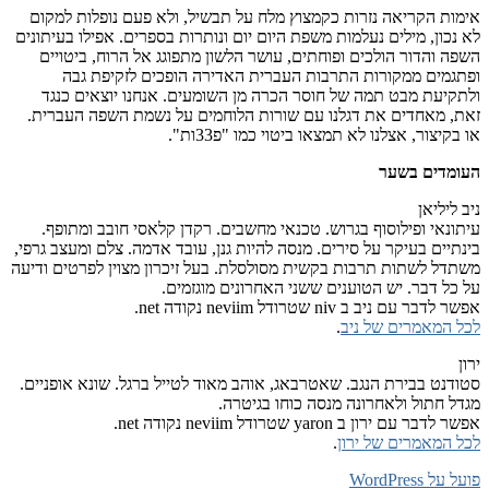
אימות הקריאה נזרות כקמצוץ מלח על תבשיל, ולא פעם נופלות למקום
לא נכון, מילים נעלמות משפת היום יום ונותרות בספרים. אפילו בעיתונים
השפה והדור הולכים ופוחתים, עושר הלשון מתפוגג אל הרוח, ביטויים
ופתגמים ממקורות התרבות העברית האדירה הופכים לזקיפת גבה
ולתקיעת מבט תמה של חוסר הכרה מן השומעים. אנחנו יוצאים כנגד
זאת, מאחדים את דגלנו עם שורות הלוחמים על נשמת השפה העברית.
או בקיצור, אצלנו לא תמצאו ביטוי כמו "פ33ות".
העומדים בשער
ניב ליליאן
עיתונאי ופילוסוף בגרוש. טכנאי מחשבים. רקדן קלאסי חובב ומתופף.
בינתיים בעיקר על סירים. מנסה להיות גנן, עובד אדמה. צלם ומעצב גרפי,
משתדל לשתות תרבות בקשית מסולסלת. בעל זיכרון מצוין לפרטים ודיעה
על כל דבר. יש הטוענים ששני האחרונים מוגזמים.
אפשר לדבר עם ניב ב niv שטרודל neviim נקודה net.
לכל המאמרים של ניב
.
ירון
סטודנט בבירת הנגב. שאטרבאג, אוהב מאוד לטייל ברגל. שונא אופניים.
מגדל חתול ולאחרונה מנסה כוחו בגיטרה.
אפשר לדבר עם ירון ב yaron שטרודל neviim נקודה net.
לכל המאמרים של ירון
.
פועל על WordPress