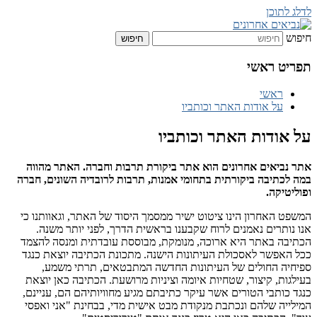
לדלג לתוכן
חיפוש
נביאים אחרונים
תפריט ראשי
ראשי
על אודות האתר וכותביו
על אודות האתר וכותביו
אתר נביאים אחרונים הוא אתר ביקורת תרבות וחברה. האתר מהווה
במה לכתיבה ביקורתית בתחומי אמנות, תרבות לרובדיה השונים, חברה
ופוליטיקה.
המשפט האחרון הינו ציטוט ישיר ממסמך היסוד של האתר, וגאוותנו כי
אנו נותרים נאמנים לרוח שקבענו בראשית הדרך, לפני יותר משנה.
הכתיבה באתר היא ארוכה, מנומקת, מבוססת עובדתית ומנסה להצמד
ככל האפשר לאסכולת העיתונות הישנה. מתכונת הכתיבה יוצאת כנגד
ספיחיה החולים של העיתונות החדשה המתבטאים, תרתי משמע,
בעילגות, קיצור, שטחיות איומה וציניות מרושעת. הכתיבה כאן יוצאת
כנגד כותבי הטורים אשר עיקר כתיבתם מגיע מחוויותיהם הם, עניינם,
המילייה שלהם ונכתבת מנקודת מבט אישית מדי, בבחינת "אני ואפסי