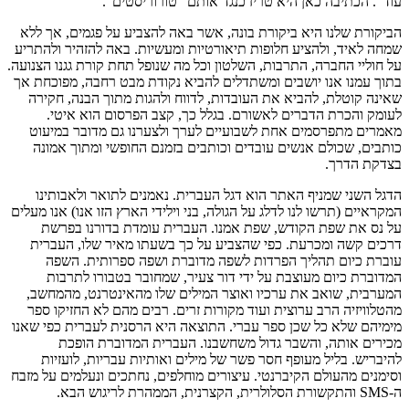
עוד". הכתיבה כאן היא טריז כנגד אותם "טורוריסטים".
הביקורת שלנו היא ביקורת בונה, אשר באה להצביע על פגמים, אך ללא
שמחה לאיד, ולהציע חלופות תיאורטיות ומעשיות. באה להזהיר ולהתריע
על חוליי החברה, התרבות, השלטון וכל מה שנופל תחת קורת גגנו הצנועה.
בתוך עמנו אנו יושבים ומשתדלים להביא נקודת מבט רחבה, מפוכחת אך
שאינה קוטלת, להביא את העובדות, לדווח ולהגות מתוך הבנה, חקירה
לעומק והכרת הדברים לאשורם. בגלל כך, קצב הפרסום הוא איטי.
מאמרים מתפרסמים אחת לשבועיים לערך ולצערנו גם מדובר במיעוט
כותבים, שכולם אנשים עובדים וכותבים בזמנם החופשי ומתוך אמונה
בצדקת הדרך.
הדגל השני שמניף האתר הוא דגל העברית. נאמנים לתואר ולאבותינו
המקראיים (תרשו לנו לדלג על הגולה, בני וילידי הארץ הזו אנו) אנו מעלים
על נס את שפת הקודש, שפת אמנו. העברית עומדת בדורנו בפרשת
דרכים קשה ומכרעת. כפי שהצביע על כך בשעתו מאיר שלו, העברית
עוברת כיום תהליך הפרדות לשפה מדוברת ושפה ספרותית. השפה
המדוברת כיום מעוצבת על ידי דור צעיר, שמחובר בטבורו לתרבות
המערבית, שואב את ערכיו ואוצר המילים שלו מהאינטרנט, מהמחשב,
מהטלוויזיה הרב ערוצית ועוד מקורות זרים. רבים מהם לא החזיקו ספר
מימיהם שלא כל שכן ספר עברי. התוצאה היא הרסנית לעברית כפי שאנו
מכירים אותה, והשבר גדול משחשבנו. העברית המדוברת הופכת
להיבריש. בליל מעופף חסר פשר של מילים ואותיות עבריות, לועזיות
וסימנים מהעולם הקיברנטי. עיצורים מוחלפים, נחתכים ונעלמים על מזבח
ה-SMS והתקשורת הסלולרית, הקצרנית, הממהרת לריגוש הבא.