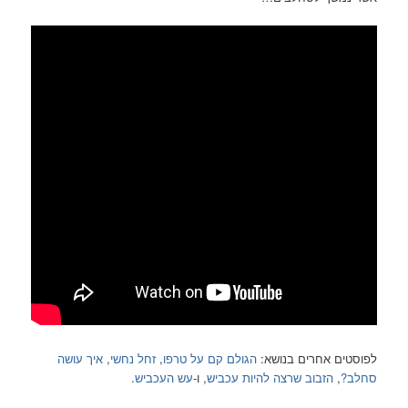
ים בנושא:
הגולם קם על טרפו
,
זחל נחשי
,
איך עושה
וב שרצה להיות עכביש
, ו-
עש העכביש
.