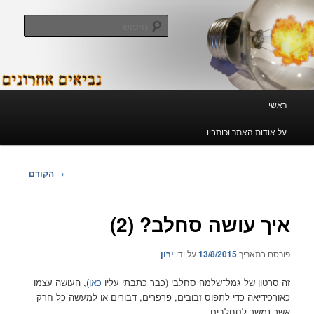
חיפוש
 אחרונים
ר וכותביו
ניווט
→
הקודם
בפוסטים
שה סחלב? (2)
ך
13/8/2015
על ידי
ירון
 גמל־שלמה סחלבי (כבר כתבתי עליו
כאן
), העושה עצמו
כדי לתפוס זבובים, פרפרים, דבורים או למעשה כל חרק
לסחלבים…