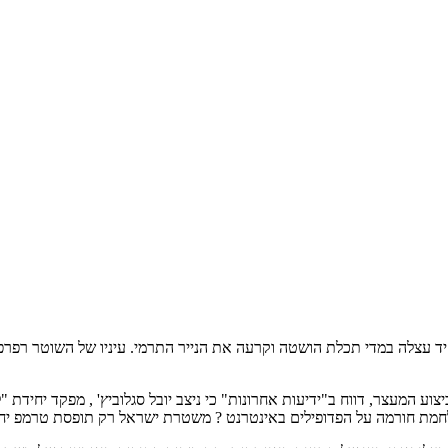
ר הפקסימיליה במשרדי יחידת להב 433 החל לטרטר. יד עצלה במדי תכלת הושטה וקרעה את הנייר התרמי.
מלחמת חורמה על הפדופילים באינטרנט ? משטרת ישראל רק תופסת טרמפ יח