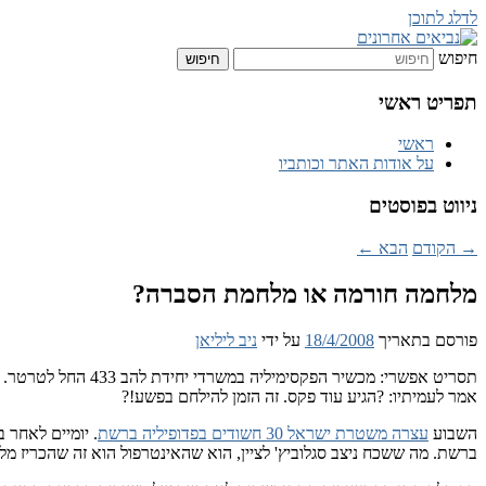
לדלג לתוכן
חיפוש
נביאים אחרונים
תפריט ראשי
ראשי
על אודות האתר וכותביו
ניווט בפוסטים
→
הקודם
הבא
←
מלחמה חורמה או מלחמת הסברה?
פורסם בתאריך
18/4/2008
על ידי
ניב ליליאן
תסריט אפשרי: מכשי
אמר לעמיתיו: ?הגיע עוד פקס. זה הזמן להילחם בפשע!?
השבוע
עצרה משטרת ישראל 30 חשודים בפדופיליה ברשת
ברשת. מה ששכח ניצב סגלוביץ' לציין, הוא שהאינטרפול הוא זה שהכריז 