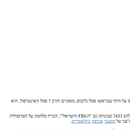
 עיניו של השוטר רפרפו על הדף שבראשו סמל גלובוס, מאזניים וחרב ? סמל האינטרפול. הוא
. יומיים לאחר ביצוע המעצר, דווח ב"ידיעות אחרונות" כי ניצב יובל סגלוביץ' , מפקד יחידת "להב 433? שכונתה גם "ה-FBI הישראלי", הכריז מלחמה על הפדופיליה
"צני על
מבצעי
אכיפה
בינלאומיים
.