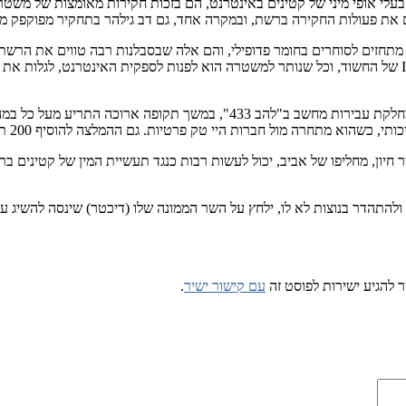
י אופי מיני של קטינים באינטרנט, הם בזכות חקירות מאומצות של משטרת
 את פעולות החקירה ברשת, ובמקרה אחד, גם דב גילהר בתחקיר מפוקפק מבח
 מתחזים לסוחרים בחומר פדופילי, והם אלה שבסבלנות רבה טווים את הרשת
זוהי איננה אשמתה של המשטרה. סגן ניצב אבי אביב, מפקדה לשעבר של מחלקת ע
רה מול חברות היי טק פרטיות. גם ההמלצה להוסיף 200 תקנים ליחידה – עלתה בעשן.
ר חיון, מחליפו של אביב, יכול לעשות רבות כנגד תעשיית המין של קטינים
ת ולהתהדר בנוצות לא לו, ילחץ על השר הממונה שלו (דיכטר) שינסה להשיג ע
 להגיע ישירות לפוסט זה
עם קישור ישיר
.