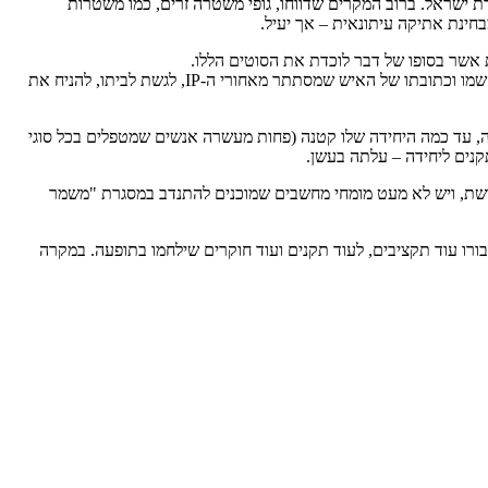
 ישראל. ברוב המקרים שדווחו, גופי משטרה זרים, כמו משטרות
ינת אתיקה עיתונאית – אך יעיל.
 אשר בסופו של דבר לוכדת את הסוטים הללו.
למשטרת ישראל לא נשארת הרבה עבודה. האינטרפול מעביר לה כתובת IP של החשוד, וכל שנותר למשטרה הוא לפנות לספקית האינטרנט, לגלות את שמו וכתובתו של האיש שמסתתר מאחורי ה-IP, לגשת לביתו, להניח את
בירות מחשב ב"להב 433", במשך תקופה ארוכה התריע מעל כל במה, עד כמה היחידה שלו קטנה (פחות מעשרה אנשים שמטפלים בכל סוגי
 ברשת, ויש לא מעט מומחי מחשבים שמוכנים להתנדב במסגרת "משמר
בורו עוד תקציבים, לעוד תקנים ועוד חוקרים שילחמו בתופעה. במקרה