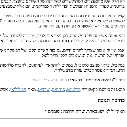
רק חלק קטן מהמעצרים המתוקשרים לאחרונה של חשודים בהפצת תכנים בעל
בריטניה, ספרד, גרמניה והבולשת הפדרלית האמריקנית, הם אלה שמבצעים
קציני החקירות הספרדים והגרמנים מסתובבים בפורומים של חובבי קטינים,
האזיקים על ידיו – ולקטוף את פירות העבודה הזרה.
עבירות המחשב ולא רק פדופיליה) ועד כמה הוא מתקשה לגייס כוח אדם איכותי, כשהוא מתח
אבל אין זה אומר שצריך להרים ידיים. גם כוח האדם הקטן של רב פקד מאי
אזרחי" של הרשת. את המשאבים הללו צריך לנצל.
במקביל, כדאי שניצב סגלוביץ', במקום להתראיין לעיתונים, להכריז מלחמו
הרע, תמיד אפשר לבקש עזרה מדב גילהר.
עוד ב"נביאים אחרונים" בנושא:
כפפה חדשה ליד החוק
פוסט זה פורסם בקטגוריה
פרלמנט
,
פתיתים
,
שרביט
, מאת
ניב ליליאן
. אפשר
כתיבת תגובה
האימייל לא יוצג באתר.
שדות החובה מסומנים
*