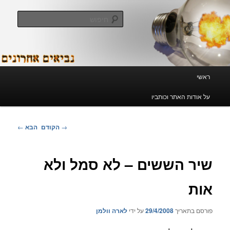
לדלג
לתוכן
חיפוש
נביאים אחרונים
תפריט
ראשי
ראשי
על אודות האתר וכותביו
ניווט
→
הקודם
הבא
←
בפוסטים
שיר הששים – לא סמל ולא
אות
פורסם בתאריך
29/4/2008
על ידי
לארה וולמן