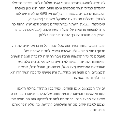
למורשת. למעשה,היוצרים ובוחרי השיר מזלזלים למדי באזרחי ישראל:
הרוקדים לצלילי השיר מסכימים שיכנו אותם חסרי חוש כיוון במקרה
הטוב,ובורים גמורים במקרה הרע ("אם אין GPS אז לא יודעים לאן
ללכת"), שיעליבו את הטעם המוזיקלי שלהם " ("מאקרנה,
גאסולינה"….),ואת ידיעת העברית שלהם ("קורע ת'מגרש") ולהוות כר
פורה להטפות צדקניות על הרגלי העישון שלהם (אבל אלכוהול מותר –
ומעניין מה חושבת על כך הגברת אברהם-בלילא).
הדבר המרגיז ביותר בשיר הוא שכל הברה וכל תו בו מסריחים למרחק
מכסף ויחסי ציבור – ולא מאהבת הארץ. למרות הצהרתו של
סאבלימינל על התרגשותו הרבה מבחירת שירו להובלת חגיגות הששים
הראוותניות למדינה , מניעיו לא נראים בדיוק נקיים. בית שלם בשיר
מאזכר את המבצעים ("על ה-גל, גיבעת-רון, סאבלימינל, כובשים
ת'מצעדים, הם חומה אני מגדל…") ורק מאשש עד כמה השיר הזה הוא
בר חלוף וחסר משמעות.
גם יתר המבצעים אינם פטורים: עמיר בניון מתהדר בהילת ה"אמן
המזרחי האיכותי והמיוסר", ובאמתחתה של להקת הגבעטרון כבר פרס
ישראל על מפעל חיים. בהסכימם לתת יד לפרויקט הזה הם מזנים את
עצמם לטובת קידום מכירות והעלאתם לתודעה, מה שלא הופך אותם
טובים יותר.