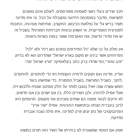
תכני שירים בעלי רגשי לאומיות מפורסמים, לעולם אינם נאמנים
למציאות. מדובר במוסכמה הידועה ומקובלת על הכל. וכי איזו מדינה
תשיר בריש גלי על נפלאות הכיבוש, התקציב, שחיתות מנהיגיה, החובות
לפטרונית האמריקנית, אי השוויון ובעיות חברתיות חמורות? בשביל זה
יש את מדורי הדעות, את האקדמיה ושאר במות כשרות וראויות.
אין חולק על כך שלא "כל הפרדסים נותנים כאן ריח" ולא "לכל
הפרחחים אשר בינינו יש מקום בארץ ישראל" ושהדרום הוא לא בדיוק
"זהב טהור",כפי שדודו ברק כתב בקלאסיקה "ארץ ישראל יפה".
ועדיין, מדינה ועם זקוקים לרמייה העצמית הזו כדי להתקיים, להתקדם
,לחנך. בשביל המורשת. בשביל המסורת. כדי שמישהו בעוד
חמש-עשרה שנה יואיל בטובו לוותר על חלק ממיטב שנותיו וללבוש זית,
ואולי אפילו להיהרג. ולכן השירים הללו, בין אם ישנים ובין אם חדשים,
לא יורקים לבאר ממנה הם שותים ומבינים את מקומם. תרומתם היא
לרוב בעברית הצחה ובתחושת החגיגיות. אפילו "שיר ארץ"
הפרובוקטיבי של נתן יונתן זורק למדינה, איזו מילה טובה ועברית
מדויקת.
ספק אם המסר שמשגרת לנו בחירתו של השיר הזה תורם במשהו