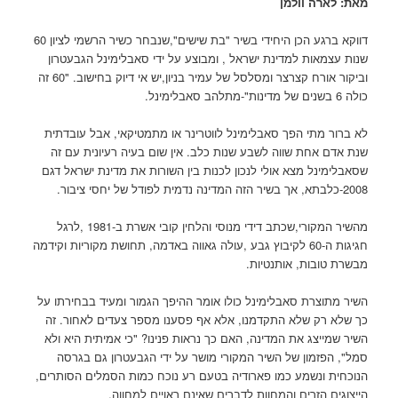
מאת: לארה וולמן
דווקא ברגע הכן היחידי בשיר "בת שישים",שנבחר כשיר הרשמי לציון 60
שנות עצמאות למדינת ישראל , ומבוצע על ידי סאבלימינל הגבעטרון
וביקור אורח קצרצר ומסלסל של עמיר בניון,יש אי דיוק בחישוב. "60 זה
כולה 6 בשנים של מדינות"-מתלהב סאבלימינל.
לא ברור מתי הפך סאבלימינל לווטרינר או מתמטיקאי, אבל עובדתית
שנת אדם אחת שווה לשבע שנות כלב. אין שום בעיה רעיונית עם זה
שסאבלימינל מצא אולי לנכון לכנות בין השורות את מדינת ישראל דגם
2008-כלבתא, אך בשיר הזה המדינה נדמית לפודל של יחסי ציבור.
מהשיר המקורי,שכתב דידי מנוסי והלחין קובי אשרת ב-1981 ,לרגל
חגיגות ה-60 לקיבוץ גבע ,עולה גאווה באדמה, תחושת מקוריות וקידמה
מבשרת טובות, אותנטיות.
השיר מתוצרת סאבלימינל כולו אומר ההיפך הגמור ומעיד בבחירתו על
כך שלא רק שלא התקדמנו, אלא אף פסענו מספר צעדים לאחור. זה
השיר שמייצג את המדינה, האם כך נראות פנינו? "כי אמיתית היא ולא
סמל", הפזמון של השיר המקורי מושר על ידי הגבעטרון גם בגרסה
הנוכחית ונשמע כמו פארודיה בטעם רע נוכח כמות הסמלים הסותרים,
הייצוגים הזרים והמחוות לדברים שאינם ראויים למחווה.