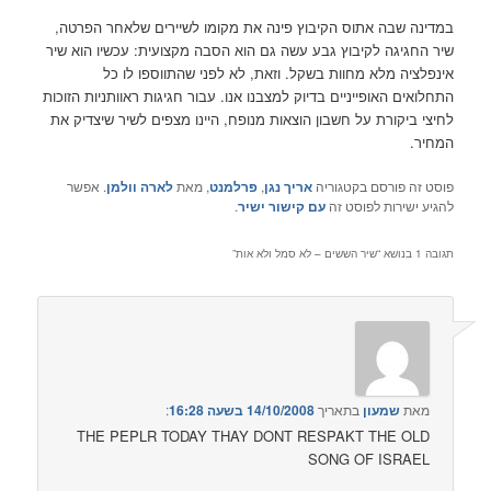
במדינה שבה אתוס הקיבוץ פינה את מקומו לשיירים שלאחר הפרטה,
שיר החגיגה לקיבוץ גבע עשה גם הוא הסבה מקצועית: עכשיו הוא שיר
אינפלציה מלא מחוות בשקל. וזאת, לא לפני שהתווספו לו כל
התחלואים האופייניים בדיוק למצבנו אנו. עבור חגיגות ראוותניות הזוכות
לחיצי ביקורת על חשבון הוצאות מנופח, היינו מצפים לשיר שיצדיק את
המחיר.
פוסט זה פורסם בקטגוריה
אריך נגן
,
פרלמנט
, מאת
לארה וולמן
. אפשר
להגיע ישירות לפוסט זה
עם קישור ישיר
.
תגובה 1 בנושא “
שיר הששים – לא סמל ולא אות
”
מאת
שמעון
בתאריך
14/10/2008 בשעה 16:28
:‏
THE PEPLR TODAY THAY DONT RESPAKT THE OLD
SONG OF ISRAEL