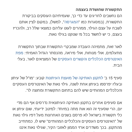
התקשורת שחושדת בעצמה
הם נחשבים לחריגים עד כדי כך, שעמיתיהם העוסקים בביקורת
התקשורת, (במסגרות כמו "
המגרסה
", למשל), במקום לציין אותם
לשבח על עצם הגילוי, ממהרים לעוט עליהם כמוצאי שלל רב, ולהכריז
בעצם, כי יש לחשוד בכל מי שנוקט בגילוי נאות.
לאור זאת, מתמיהה העובדה שמבקרי התקשורת שבתוך התקשורת
מתעלמים, אולי מנוחות, אולי מיראה, מהנסתר הגדול האמיתי:
מפת
האינטרסים הכלכליים והקשרים העסקיים
של המוציאים לאור, בעלי
הבית.
סעיף 15 ב'
לתקנון האתיקה של מועצת העיתונות
קובע: “מו"ל של עיתון
ובעליו יפרסמו בעיתון אחת לשנה, גילוי נאות של האינטרסים העסקיים
והכלכליים המהותיים שיש להם בתחום התקשורת ומחוצה לו".
אם סעיפים אחרים בתקנון האתיקה העיתונאית נדרסים אף הם מדי
יום, הרי שסעיף זה הוא אות מתה במיוחד: למיטב ידיעתי, שום עיתון או
כלי תקשורת בישראל לא פרסם בשנים האחרונות מעל דפיו גילוי נאות
של "האינטרסים העסקיים והכלכליים המהותיים" שיש לו, כמתחייב
מהתקנון. בכך משדרים ארזי הממון לאזובי הקיר, שגילוי נאות איננו