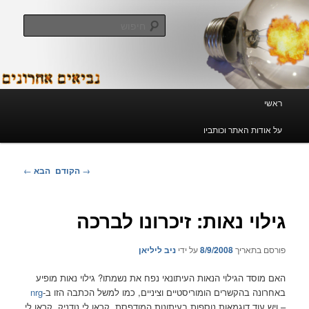
לדלג
לתוכן
חיפוש
נביאים אחרונים
תפריט
ראשי
ראשי
על אודות האתר וכותביו
ניווט
→
הקודם
הבא
←
בפוסטים
גילוי נאות: זיכרונו לברכה
פורסם בתאריך
8/9/2008
על ידי
ניב ליליאן
האם מוסד הגילוי הנאות העיתונאי נפח את נשמתו? גילוי נאות מופיע
באחרונה בהקשרים הומוריסטיים וציניים, כמו למשל הכתבה הזו ב-
nrg
– ויש עוד דוגמאות נוספות בעיתונות המודפסת. קראו לי נודניק, קראו לי