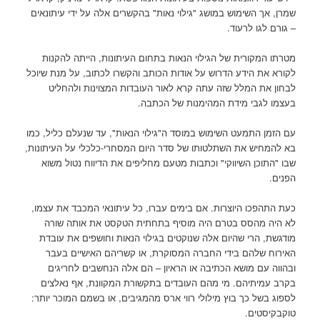
שמרן, אך השימוש במושג "גילוי נאות" בהקשרים אלה על ידי עיתונאים
– גורם לגו לרעוד.
מטרתו המקורית של הגילוי הנאות בתחום העיתונות, הייתה להקנות
לקורא את הידע הדרוש על אודות הכותב והקשרו לכתוב, על מנת שיוכל
לבחון את המלל שזה עתה קרא לאור העובדות המצוינות ולהחליט
בעצמו לגבי מידת המהימנות של הכתבה.
עם הזמן התמעט השימוש במוסד ה"גילוי הנאות", עד שנעלם כליל, כמו
בא להמחיש את השתלטותו של סדר היום המסחרי-כלכלי על העיתונות,
שבו "התוכן השיווקי" וכתבות מטעם מחליפים את הדיווח נטול משוא
הפנים.
כעת התהפכו היוצרות. אם בימים עברו, כל עיתונאי המכבד את עצמו,
לא היה מהסס בטרם היה מוסיף בתחתית הטקסט את אותה שורה
מודגשת, הרי שהיום אלה שנוקטים בגילוי הנאות וחושפים את עובדת
האירוח שלהם בידי החברה המסוקרת, או קשריהם האישיים בעבר
ובהווה עם מושא הכתיבה או הראיון – הם אלה הנחשבים לחריגים
בקרב עמיתיהם. מי מהם העובדים בתקשורת המקוונת, אף נאלצים
לספוג בשל כך בוץ מילולי רווי ארס מהמגיבים, או בשמם המוכר יותר:
טוקבקיסטים.