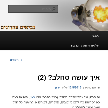
חיפוש
 אחרונים
ר וכותביו
ניווט
→
הקודם
בפוסטים
שה סחלב? (2)
ך
13/8/2015
על ידי
ירון
 גמל־שלמה סחלבי (כבר כתבתי עליו
כאן
), העושה עצמו
כדי לתפוס זבובים, פרפרים, דבורים או למעשה כל חרק
לסחלבים…