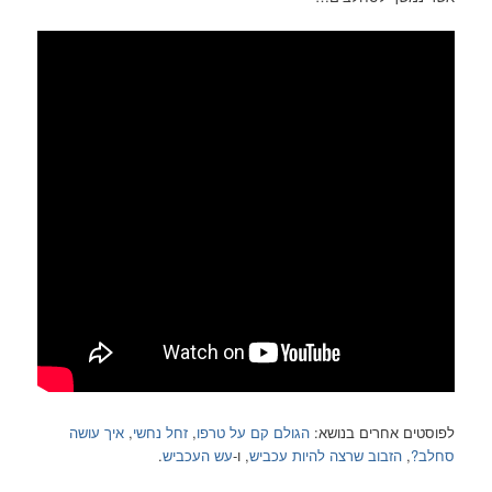
ים בנושא:
הגולם קם על טרפו
,
זחל נחשי
,
איך עושה
וב שרצה להיות עכביש
, ו-
עש העכביש
.