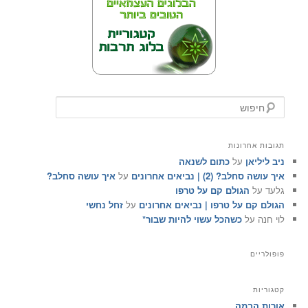
ח
י
פ
ו
תגובות אחרונות
ש
ניב ליליאן
על
כתום לשנאה
איך עושה סחלב? (2) | נביאים אחרונים
על
איך עושה סחלב?
גלעד
על
הגולם קם על טרפו
הגולם קם על טרפו | נביאים אחרונים
על
זחל נחשי
לוי חנה
על
כשהכל עשוי להיות שבור*
פופולריים
קטגוריות
אורות הבמה