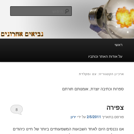
לדלג
לדלג
לתוכן
לתוכן
חיפוש
המשני
נביאים אחרונים
תפריט
ראשי
ראשי
על אודות האתר וכותביו
ארכיון הקטגוריה:
עט ומקלדת
ספרות וכתיבה יוצרת, אומנותם תורתם
צפירה
8
פורסם בתאריך
2/5/2011
על ידי
ירון
אנו נכנסים היום לאחד השבועות המשמעותיים ביותר של חיינו כיהודים