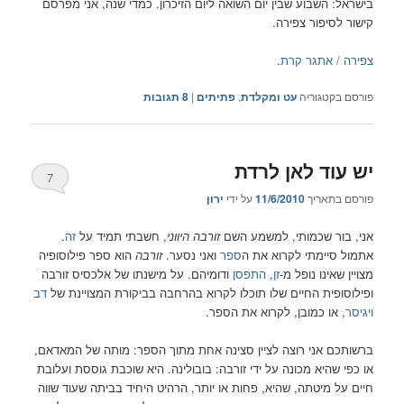
בישראל: השבוע שבין יום השואה ליום הזיכרון. כמדי שנה, אני מפרסם
קישור לסיפור צפירה.
צפירה / אתגר קרת
.
פורסם בקטגוריה
עט ומקלדת
,
פתיתים
|
8
תגובות
יש עוד לאן לרדת
7
פורסם בתאריך
11/6/2010
על ידי
ירון
אני, בור שכמותי, למשמע השם
זורבה היווני
, חשבתי תמיד על
זה
.
אתמול סיימתי לקרוא את ה
ספר
ואני נסער.
זורבה
הוא ספר פילוסופיה
מצויין שאינו נופל מ-
זן
,
התפסן
ודומיהם. על מישנתו של אלכסיס זורבה
ופילוסופית החיים שלו תוכלו לקרוא בהרחבה בביקורת המצויינת של
דב
ויגיסר
, או כמובן, לקרוא את הספר.
ברשותכם אני רוצה לציין סצינה אחת מתוך הספר: מותה של המאדאם,
או כפי שהיא מכונה על ידי זורבה: בובולינה. היא שוכבת גוססת ועלובת
חיים על מיטתה, שהיא, פחות או יותר, הרהיט היחיד בביתה שעוד שווה