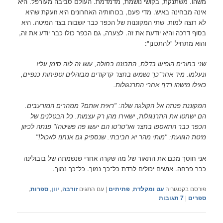
משהו. משתנקת, בקושי נושמת, מדמדמת. העולם סביבה מעורפל. היא
אינה מבחינה באיש. מדי פעם, בכוחותיה האחרונים היא זועקת שהיא
לא רוצה למות. שתי המקוננות של הכפר כבר יושבות בצד המיטה. היא
בסוף דרכה והיא יודעת את זה. לצערה, גם הכפר כולו כבר יודע את זה,
והוא מתחיל "להתכונן":
שני בחורים הופיעו בדלת, התבוננו בחולה, עשו זה לזה סימן עליז
ונעלמו. מיד אחר־כך נשמעו בחצר קדקודים מבוהלים וטפיחות כנפיים,
כאילו מישהו רדף אחרי התרנגולות.
המקוננת פנתה אל הקולגה שלה: "ראית אותם? ממהרים המורעבים.
הם ישחטו את התרנגולות, ישאירו מהן רק עצמות. כל הבטלנים של
הכפר כבר התאספו בחצר ואו־טו־טו הם יעשו פה פשיטה!" פנתה לכיוון
מיטת הגוועת: "מותי מהר יא חביבתי. שנספיק גם אנחנו לאכול!"
אני חוסך מכם את התאור של מה שקרה אחרי שנשמתה של בובולינה
כבר פרחה. אנשים יכולים לרדת כל־כך נמוך. כל־כך נמוך.
פורסם בקטגוריה
עט ומקלדת
,
פתיתים
|
עם התגים
זורבה
,
יוון
,
ספרות
,
ספרים
|
7
תגובות