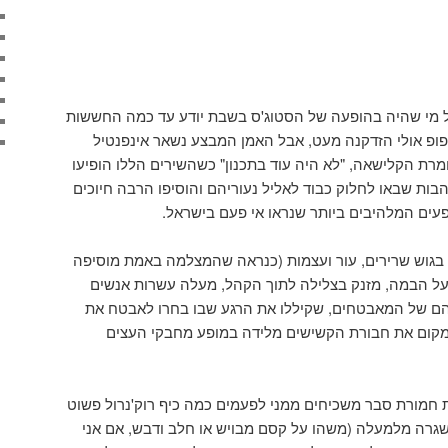
 מי שהיה בהופעה של הסטוג'ס בשבת יודע עד כמה החששות
 פופ אולי הזדקנה מעט, אבל האמן המבצע נשאר אינפנטיל
מרת הקלישאה, "לא היה עוד בתכנון" כשהשירים הללו הופיעו
בות שבאו לחלוק כבוד לאליל נעוריהם והוסיפו הרבה חיוכים
פעים המלהיבים ביותר שנראו אי פעם בישראל.
בגוש שרירים, עור ועצמות (כנראה שהמצלמה באמת מוסיפה
על הבמה, מזנק בצלילה לתוך הקהל, מעלה עשרות אנשים
יהם של המאבטחים, שקיללו את הרגע שבו בחרו לאבטח את
מקום את חבורת הקשישים מלידה במופע מחבקי העצים
 חמורת סבר משכיחים ממני לפעמים כמה כיף רוק'נרול פשוט
 שגרה מלמעלה (משהו על קסם מבויש או חלב ודבש, אם אני