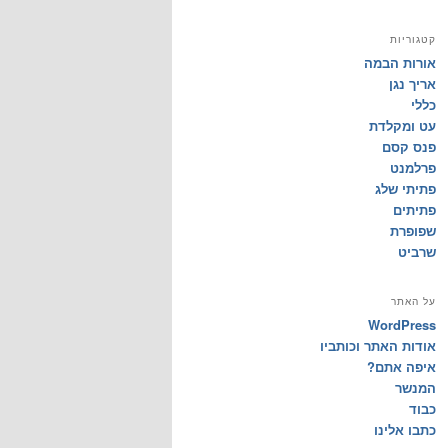
קטגוריות
אורות הבמה
אריך נגן
כללי
עט ומקלדת
פנס קסם
פרלמנט
פתיתי שלג
פתיתים
שפופרת
שרביט
על האתר
WordPress
אודות האתר וכותביו
איפה אתם?
המנשר
כבוד
כתבו אלינו