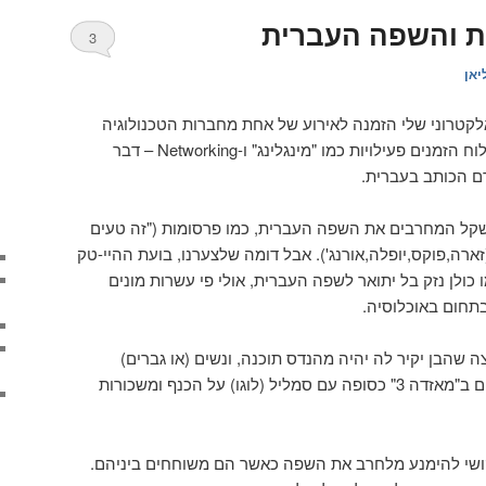
ית והשפה העברית
3
יאן
קטרוני שלי הזמנה לאירוע של אחת מחברות הטכנולוגיה
העילית הידועות. בהזמנה צוינו בלוח הזמנים פעילויות כמו "מינגלינג" ו-Networking – דבר
דם הכותב בעברית.
שקל המחרבים את השפה העברית, כמו פרסומות ("זה טעים
(זארה,פוקס,יופלה,אורנג'). אבל דומה שלצערנו, בועת ההיי-טק
כולן נזק בל יתואר לשפה העברית, אולי פי עשרות מונים
חום באוכלוסיה.
 שהבן יקיר לה יהיה מהנדס תוכנה, ונשים (או גברים)
חושקים וחושקות בבני זוג האוחזים ב"מאזדה 3" כסופה עם סמליל (לוגו) על הכנף ומשכורות
ושי להימנע מלחרב את השפה כאשר הם משוחחים ביניהם.