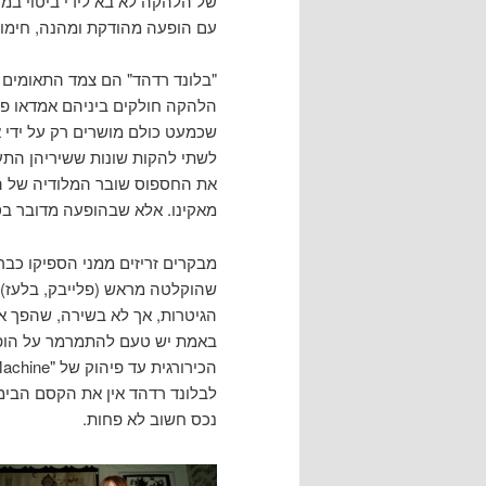
של הלהקה לא בא לידי ביטוי ב
עם הופעה מהודקת ומהנה, חימום
"בלונד רדהד" הם צמד התאומים הא
הלהקה חולקים ביניהם אמדאו פיי
שכמעט כולם מושרים רק על ידי 
לשתי להקות שונות ששיריהן התע
את החספוס שובר המלודיה של הש
מאקינו. אלא שבהופעה מדובר בסי
מבקרים זריזים ממני הספיקו כבר
שהוקלטה מראש (פלייבק, בלעז) 
הגיטרות, אך לא בשירה, שהפך א
באמת יש טעם להתמרמר על הופעה
לבלונד רדהד אין את הקסם הבימ
נכס חשוב לא פחות.