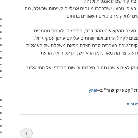
ת קוד שכולו אנגלית ולנהל
באופן טבעי, ישתרבבו מונחים אנגליים לשיחות שכאלה, מה
ם לחלק מהביטויים השגורים בתחום.
ן העגה המקצועית המדוברת, הפנימית, לעומת מסמכים
פצים לקהל הרחב ועוד שחתום עליהם עיתון עסקי גדול.
טקית" שבה העברית סרה הצדה מפאת משקלה של האנגלית
רועה, צורמת מאוד, ומן הראוי שניתן עליה את הדעת.
ן לאירוע שבו תהיה היכרות ורישות חברתי. על המינגלינג
ת "קטעי קישור" ב
–
ynet
גובות
1