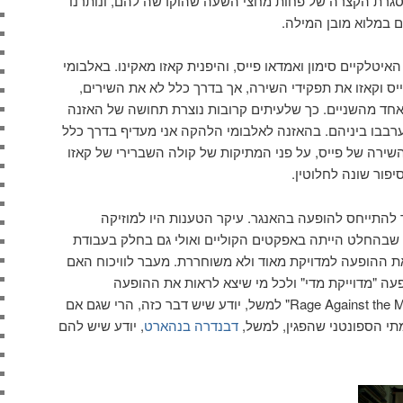
מסגרת הקצרה של פחות מחצי השעה שהוקדשה להם, ונותרנו
 במלוא מובן המילה.
יטלקיים סימון ואמדאו פייס, והיפנית קאזו מאקינו. באלבומי
ס וקאזו את תפקידי השירה, אך בדרך כלל לא את השירים,
אחד מהשניים. כך שלעיתים קרובות נוצרת תחושה של האזנה
רבבו ביניהם. בהאזנה לאלבומי הלהקה אני מעדיף בדרך כלל
ירה של פייס, על פני המתיקות של קולה השברירי של קאזו
פור שונה לחלוטין.
 להתייחס להופעה בהאנגר. עיקר הטענות היו למוזיקה
שבהחלט הייתה באפקטים הקוליים ואולי גם בחלק בעבודת
ת ההופעה למדויקת מאוד ולא משוחררת. מעבר לוויכוח האם
 "מדוייקת מדי" ולכל מי שיצא לראות את ההופעה
הכירורגית עד פיהוק של "Rage Against the Machine" למשל, יודע שיש דבר כזה, הרי שגם אם
תי הספונטני שהפגין, למשל,
דבנדרה בנהארט
, יודע שיש להם