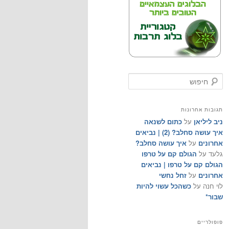
ח
י
פ
ו
תגובות אחרונות
ש
ניב ליליאן
על
כתום לשנאה
איך עושה סחלב? (2) | נביאים
אחרונים
על
איך עושה סחלב?
גלעד
על
הגולם קם על טרפו
הגולם קם על טרפו | נביאים
אחרונים
על
זחל נחשי
לוי חנה
על
כשהכל עשוי להיות
שבור*
פופולריים