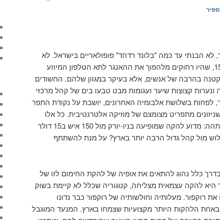
ספיר
לא הבנתי עד כמה "בלונד רדהד" פופולאריים בישראל. לא
מדובר רק בכמות האנשים, כ-1500, שהיו רחוקים מלהפוך את ההאנגר לתא הטלפון המיוזע
קטנה בהרבה של אנשים, אלא בעיקר במגוון שלהם. החשודים
צה ונערות קצוצות שיער ועגומות מבט טבעו בים של קהל מרכזי
ד, לפחות בשלושת אלבומיה האחרונים, יושבת על נקודת התפר
ניזונים מתפריט מצומצם של מוזיקה אלטרנטיבית. כל אלו
שמחו לשלם מחיר מופקע. וכאן נתהה: מדוע להקה שמופיעה בניו-יורק מול 150 איש ב15 דולר
לוש מול קהל גדול הרבה יותר בארץ? על מנת להשתתף
בדרך כלל נהוג להתאים את אופיה של להקת החימום לזו של
 היא להקה עצמאית מצליחה, קטגוריה שכלל לא קיימת בשוק
את רוקפור. מעלותיה וחולשותיה של רוקפור כבר נדונו
באחת הלהקות היותר מקצועיות שצמחו בארץ. המנעד המוגבל