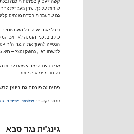
קשה לעסוק בפיתוח תוכנה ובכתיב
שיחות על כך, שהן בעברית צחה. 
גם שהעברית חסרה מונחים קליטי
ובכל זאת, יש הבדל משמעותי בי
כתובים, כמו הזמנה לאירוע, המו
הנטייה להפוך את העגה ה"היי-
למשהו ראוי, נחשק ונוצץ – היא ג
אני בפעם הבאה אשמח להיות מוזמ
והנטוורקינג אני מוותר.
פתית זה פורסם גם ביומן הרש
פורסם בקטגוריה
פרלמנט
,
פתיתים
|
3
ת
גינג'ית נגד סבא