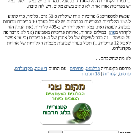
כי כמות הקלוריות היא ל-100 גרם, אבל, כמה גרם יש במק רויאל וכמה
יש בפריכית אורז אחת לא כתוב בשום מקום, ויש לזה סיבה.
ועכשיו למספרים: 6 פריכיות אורז שוקלות כ-50 גרם. כלומר, כדי להגיע
ל-157 הקלוריות המצויינות בפרסומת יש לאכול בערך 10 פריכיות מרוחות
בגבינה. לעומת זאת, במק רויאל יחיד יש כ-495 קלוריות (את הנתון הזה
לקחתי מ
פה
). במילים אחרות, ארוחת פריכיות משביעה (אני לא מדבר פה
על טעימה – זה כבר לשיקולו של כל אחד) של כ-6 פריכיות (כי אי אפשר
לאכול 12 פריכיות…) תכיל בערך שביעית מכמות הקלוריות של ארוחת
מקדונלדס.
לא מה שחשבתם…
פורסם בקטגוריה
פרלמנט
,
פתיתים
|
עם התגים
דיאטה
,
מקדונלדס
,
פרסום
,
קלוריות
|
18
תגובות