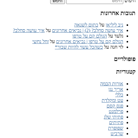
חיפוש
תגובות אחרונות
ניב ליליאן
על
כתום לשנאה
איך עושה סחלב? (2) | נביאים אחרונים
על
איך עושה סחלב?
גלעד
על
הגולם קם על טרפו
הגולם קם על טרפו | נביאים אחרונים
על
זחל נחשי
לוי חנה
על
כשהכל עשוי להיות שבור*
פופולריים
קטגוריות
אורות הבמה
אריך נגן
כללי
עט ומקלדת
פנס קסם
פרלמנט
פתיתי שלג
פתיתים
שפופרת
שרביט