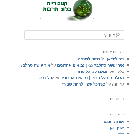
ח
י
פ
ו
תגובות אחרונות
ש
ניב ליליאן
על
כתום לשנאה
איך עושה סחלב? (2) | נביאים אחרונים
על
איך עושה סחלב?
גלעד
על
הגולם קם על טרפו
הגולם קם על טרפו | נביאים אחרונים
על
זחל נחשי
לוי חנה
על
כשהכל עשוי להיות שבור*
פופולריים
קטגוריות
אורות הבמה
אריך נגן
כללי