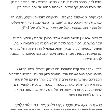
קודם לכך, בספר בראשית, מופיע השרש בפירוש אחר. המזרח התיכון
כולו מוכה בצורת, אך מצרים, בעקבות חלומו של יוסף, אגרה מזון:
וַיַּרְא יַעֲקֹב, כִּי יֶשׁ-
שֶׁבֶר
בְּמִצְרָיִם… רְדוּ-שָׁמָּה וְ
שִׁבְרוּ
-לָנוּ מִשָּׁם, וְנִחְיֶה וְלֹא
נָמוּת. וַיֵּרְדוּ אֲחֵי-יוֹסֵף, עֲשָׂרָה,
לִשְׁבֹּר
בָּר, מִמִּצְרָיִם… וְיוֹסֵף, הוּא הַשַּׁלִּיט
עַל-הָאָרֶץ–הוּא הַ
מַּשְׁבִּיר
, לְכָל-עַם הָאָרֶץ (ברא' מ"ב פס' 1 ו־6)
די ברור שכאן אין הכוונה למשהו שלילי במובן של ניתוץ וניפוץ. הרי יש
שבר במצרים, ולכן זו סיבה ללכת לשם? הכוונה כאן לתבואה או בר,
והפועל משמעו לקנות תבואה. יוסף, בנוסף להיותו מפענח חלומות הוא
גם המשביר, כלומר, מוכר תבואה. מכאן אגב, כמו שניחשתם,
המשביר
לצרכן
. נמשיך.
מדיין, עמלק ובני קדם התאספו וחנו בעמק יזרעאל. גדעון בן־יואש
השופט אסף כמה עשרות אלפי לוחמים להגן על עמו. במבחן המלקקים
המפורסם ניפה גדעון את מרבית הלוחמים ונותר רק עם אלו ששתו
בעזרת ידיהם, שלוש מאות במספר. המספר המועט של לוחמיו גרם
למצביא לסקפטיות מסויימת, אך חלום שהוא שומע במחנה המדייני
גורם לו לשנות את דעתו:
וַיָּבֹא גִדְעוֹן–וְהִנֵּה-אִישׁ, מְסַפֵּר לְרֵעֵהוּ חֲלוֹם; וַיֹּאמֶר הִנֵּה חֲלוֹם חָלַמְתִּי,