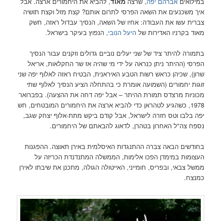
במילואים
אברהם יפה
, שרצה
מאוד
, להביא את היחמורים ארצה. אבל
איך משכנעים את השאה הפרסי לתרום אותם? קצת מזל וקצת תושיה
צברית עשו את העבודה: אחיו של השאה, הנסיך עבדול ראזה, חשק
מאוד בקרניו האדירות של
היעל הנובי
, הנפוץ בעיקר בישראל.
בתמורה להיתר ציד של שני יעלים נוביים גדולים וזקנים עבור הנסיך
הפרסי (ההיתר ניתן כנראה על ידי מי שהיה אז שר החקלאות, אריאל
שרון), שכיהן כראש רשות הטבע האיראנית, הבטיח ראזה לאלוף יפה שני
זוגות יחמורים (השמועה אומרת כי בהתחלה הציע הנסיך לאלוף שתי
מכוניות מרצדס תמורת ההיתר – אבל יפה דחה את ההצעה). בפברואר
1978, כשהגיע לטהראן כדי להביא ארצה את היחמורים המובטחים, חש
יפה בלבו וטס חזרה לישראל, אבל קודם ביקש מתת-אלוף יצחק שגב,
נספח צה"ל האחרון בטהרן, לדאוג להבאתם של היחמורים.
בחודשים הבאה צברה ההתנגדות האיסלמית באירן תאוצה. ההפגנות
העצומות במימדן הפכו אלימות, הממשלה המתנדנדת הכריזה על
ממשל צבאי, ובפריס, חומייני, האייטולה הגולה, מתכנן את שיבתו לאירן
כמנצח.