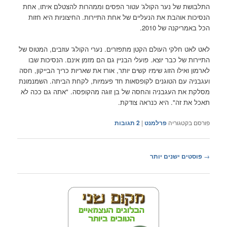
התלבושת של נער הקולג' עטור הפסים וממהרות להצטלם איתו, אחת
הנסיכות אוהבת את הנעליים של אחת התיירות. החיצוניות היא חזות
הכל באמריקנה של 2010.
לאט לאט חלקי העולם הקטן מתפזרים. נערי הקולג' עוזבים, המטוס של
התיירות של כבר יוצא. פועלי הבניין גם הם מזמן אינם. הנסיכות שבו
לארמון ואילו הזוג שימיו קשים יותר, אורז את שאריות כריך הבייקון, חסה
ועגבניה עם הטוגנים לקופסאות חד פעמיות, לקחת הביתה. השמנמונת
מסלקת את העגבניה והחסה של בן זוגה מהקופסה. "אתה גם ככה לא
תאכל את זה". היא כנראה צודקת.
פורסם בקטגוריה
פרלמנט
|
2
תגובות
ניווט
→
פוסטים ישנים יותר
בפוסטים