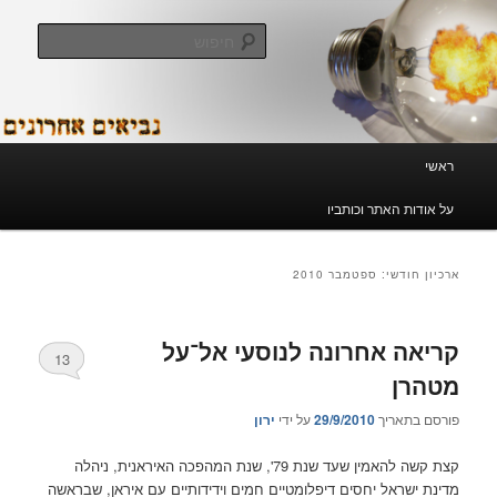
לדלג
לדלג
לתוכן
לתוכן
חיפוש
המשני
נביאים אחרונים
תפריט
ראשי
ראשי
על אודות האתר וכותביו
ארכיון חודשי:
ספטמבר 2010
קריאה אחרונה לנוסעי אל־על
13
מטהרן
פורסם בתאריך
29/9/2010
על ידי
ירון
קצת קשה להאמין שעד שנת 79', שנת המהפכה האיראנית, ניהלה
מדינת ישראל יחסים דיפלומטיים חמים וידידותיים עם איראן, שבראשה