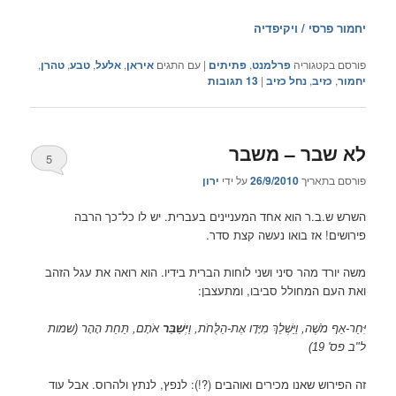
יחמור פרסי / ויקיפדיה
פורסם בקטגוריה
פרלמנט
,
פתיתים
|
עם התגים
איראן
,
אלעל
,
טבע
,
טהרן
,
יחמור
,
כזיב
,
נחל כזיב
|
13
תגובות
לא שבר – משבר
5
פורסם בתאריך
26/9/2010
על ידי
ירון
השרש ש.ב.ר הוא אחד המעניינים בעברית. יש לו כל־כך הרבה
פירושים! אז בואו נעשה קצת סדר.
משה יורד מהר סיני ושני לוחות הברית בידיו. הוא רואה את עגל הזהב
ואת העם המחולל סביבו, ומתעצבן:
יִּחַר-אַף מֹשֶׁה, וַיַּשְׁלֵךְ מִיָּדָו אֶת-הַלֻּחֹת, וַ
יְשַׁבֵּר
אֹתָם, תַּחַת הָהָר (שמות
ל"ב פס' 19)
זה הפירוש שאנו מכירים ואוהבים (?!): לנפץ, לנתץ ולהרוס. אבל עוד