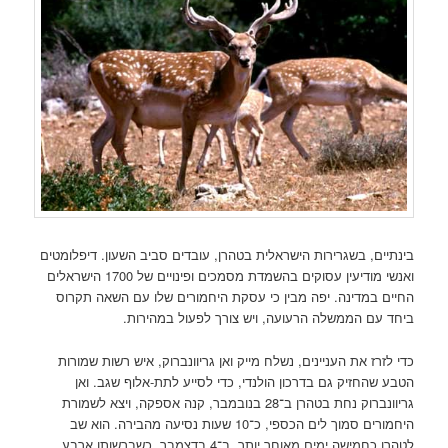
בינתיים, בשגרירות הישראלית בטהרן, עובדים סביב השעון. דיפלומטים
ואנשי מודיעין עסוקים בהשמדת מסמכים ופינויים של 1700 הישראלים
החיים במדינה. יפה מבין כי עסקת היחמורים שלו עם השאה תקרוס
ביחד עם הממשלה הרעועה, ויש צורך לפעול במהירות.
כדי לזרז את העניינים, נשלח מייק ואן גריוונברוק, איש רשות שמורות
הטבע שהחזיק גם בדרכון הולנדי, כדי לסייע לתת-אלוף שגב. ואן
גריוונברוק נחת בטהרן ב־28 בנובמבר, קנה אספקה, ויצא לשמורת
היחמורים סמוך לים הכספי, כ־10 שעות נסיעה מהבירה. הוא שב
לטהרן כחמישה ימים מאוחר יותר, ב־4 בדצמבר, כשברשותו ארבע