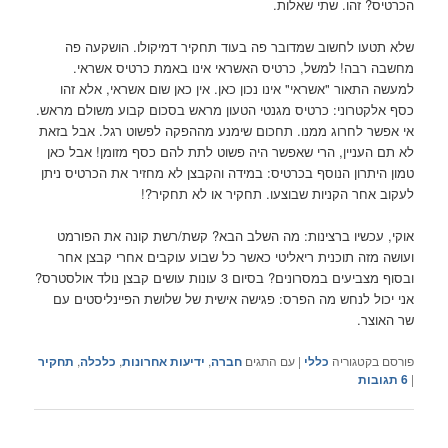
הכרטיס? זהו. שתי שאלות.
שלא תטעו לחשוב שמדובר פה בעוד תחקיר דמיקולו. הושקעה פה
מחשבה רבה! למשל, כרטיס האשראי אינו באמת כרטיס אשראי.
למעשה התאור "אשראי" אינו נכון כאן. אין כאן שום אשראי, אלא זהו
כסף אלקטרוני: כרטיס מגנטי הטעון מראש בסכום קבוע משולם מראש.
אי אפשר לחרוג ממנו. תחכום שימנע מההפקה לפשוט רגל. אבל בזאת
לא תם העניין, הרי שאפשר היה פשוט לתת להם כסף מזומן! אבל כאן
טמון היתרון הנוסף בכרטיס: במידה והקבצן לא מחזיר את הכרטיס ניתן
לעקוב אחר הקניות שבוצעו. תחקיר או לא תחקיר?!
אוקי, עכשיו ברצינות: מה השלב הבא? קשת/רשת קונה את הפורמט
ועושה מזה תוכנית ריאליטי כאשר כל שבוע עוקבים אחרי קבצן אחר
ובסוף מצביעים במסרונים? בסיום 3 עונות עושים קבצן נולד אולסטרס?
אני יכול לנחש מה הפרס: פגישה אישית של שלושת הפיינליסטים עם
שר האוצר.
פורסם בקטגוריה
כללי
|
עם התגים
חברה
,
ידיעות אחרונות
,
כלכלה
,
תחקיר
|
6
תגובות