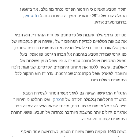
חוקרי הטבע האמינו כי היחמור הפרסי נכחד מהעולם, אך ב־1956
התגלה עדר של כ־25 יחמורים ממין זה ביערות בחבל
ח'וזסתאן
,
בדרום־מערב איראן.
סטודנט גרמני גילה עקבות של פרסתנים על גדת הנהר דז. הוא הביא
את טביעות הטלפיים לבדיקת הפרופסור שלו, שזיהה אותן כעקבותיו של
המין שלכאורה נכחד. כדי להציל מכליה את היחמורים בודדים שנותרו,
פנו גורמי שמירת הטבע בגרמניה אל הברון הגרמני פון אופל, בעל
מפעל המכוניות אופל וחובב טבע ידוע. פון אופל מימן משלחת של
זואולוגים, שיצאה ללכוד את אחרוני היחמורים הפרסיים. שני זוגות נלכדו
והועברו לפארק אופל בקרוננברג שבגרמניה. עדר זה הוא המקור לכל
היחמורים בעולם כיום.
התגלית המרעישה הגיעה גם לאוזני אנשי המדור לשמירת הטבע
במשרד החקלאות (גלגולה הקודם של ה
רט"ג
), ואלו החליטו כי היחמור
חייב לשוב אל אדמות ארצנו. ברם, מדינת ישראל הצעירה עמדה בפני
אתגרים גדולים יותר מהשבת חיות־בר נכחדות אל הטבע, ונושא החזרת
היחמורים קצת נדחק הצדה.
בשנת 1963 הוקמה רשות שמורות הטבע, כשבראשה עמד האלוף