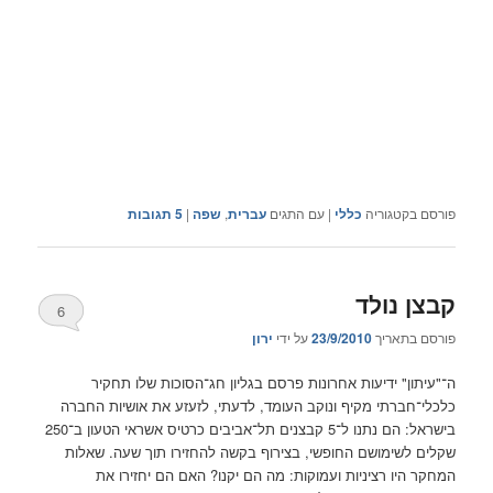
פורסם בקטגוריה
כללי
|
עם התגים
עברית
,
שפה
|
5
תגובות
קבצן נולד
6
פורסם בתאריך
23/9/2010
על ידי
ירון
ה־"עיתון" ידיעות אחרונות פרסם בגליון חג־הסוכות שלו תחקיר
כלכלי־חברתי מקיף ונוקב העומד, לדעתי, לזעזע את אושיות החברה
בישראל: הם נתנו ל־5 קבצנים תל־אביבים כרטיס אשראי הטעון ב־250
שקלים לשימושם החופשי, בצירוף בקשה להחזירו תוך שעה. שאלות
המחקר היו רציניות ועמוקות: מה הם יקנו? האם הם יחזירו את