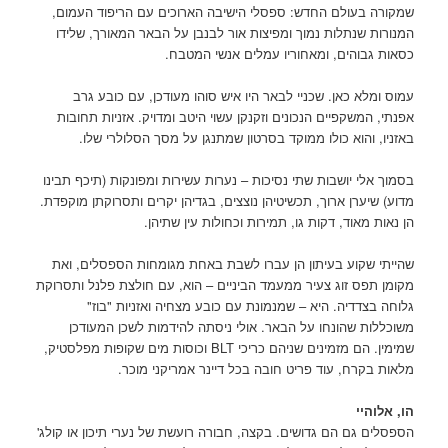
שמקורה בעולם החדש: ספסלי הישיבה הארוכים עם הריפוד העמום,
המנורות שנתלות נמוך ומפיצות אור לבנבן על הבאר המאורך, שלידו
כסאות גבוהים, ומאחוריו עמלים אנשי המטבח.
עמוס ומלא כאן. שכניי לבאר היו איש סוהו מעודכן, עם כובע גרב
אפנתי, המשקפיים הנכונים וזקנקן עשוי היטב ומדויק. אזניות תחובות
באזניו, והוא כולו ממוקד בסרטון שמתנגן על מסך הסלולרי שלו.
בסמוך אלי יושבות שתי נסיכות – נערות עשירות ומפונקות (תיכף תבינו
מדוע) שיערן ארוך, תכשיטיהן נוצצים, בגדיהן יקרים ותסרוקתן מוקפדת.
הן נאות מאוד, דקות גו, תמירות וכחולות עין שתיהן.
שהייתי שקוע בעיתון הן עברו לשבת באחת מגומחות הספסלים, ואת
מקומן תפס זוג צעיר ממעמד הביניים – הוא, עם חולצת פלנל ותסרוקת
גלוחה בצדדיה. היא – שמנמונת עם כובע מצחיה ואזניות "בוז"
משוכללות שהונחו על הבאר. אולי ניסתה להידמות לשכן המעודכן
שמימין. הם מזמינים שניהם כריכי BLT וכוסות מים שקופות מפלסטיק,
מלאות בקרח, עוד פריט חובה בכל דיינר אמריקני מוכר.
הו, אלוהיי
הספסלים גם הם גדושים. בקצה, חבורה רועשת של נערי תיכון או קולג'