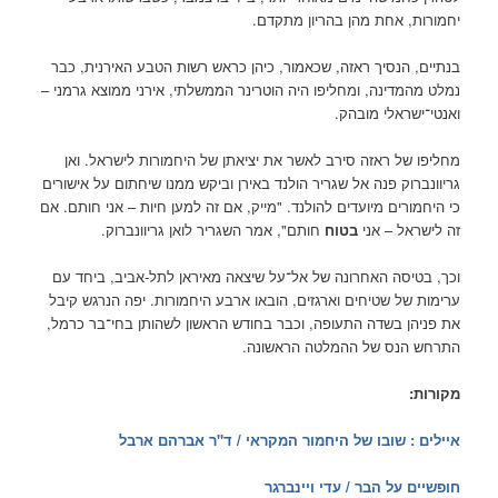
יחמורות, אחת מהן בהריון מתקדם.
בנתיים, הנסיך ראזה, שכאמור, כיהן כראש רשות הטבע האירנית, כבר
נמלט מהמדינה, ומחליפו היה הוטרינר הממשלתי, אירני ממוצא גרמני –
ואנטי־ישראלי מובהק.
מחליפו של ראזה סירב לאשר את יציאתן של היחמורות לישראל. ואן
גריוונברוק פנה אל שגריר הולנד באירן וביקש ממנו שיחתום על אישורים
כי היחמורים מיועדים להולנד. "מייק, אם זה למען חיות – אני חותם. אם
זה לישראל – אני
בטוח
חותם", אמר השגריר לואן גריוונברוק.
וכך, בטיסה האחרונה של אל־על שיצאה מאיראן לתל-אביב, ביחד עם
ערימות של שטיחים וארגזים, הובאו ארבע היחמורות. יפה הנרגש קיבל
את פניהן בשדה התעופה, וכבר בחודש הראשון לשהותן בחי־בר כרמל,
התרחש הנס של ההמלטה הראשונה.
מקורות:
איילים : שובו של היחמור המקראי / ד"ר אברהם ארבל
חופשיים על הבר / עדי ויינברגר