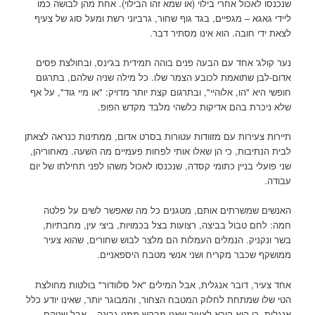
שנכנסו לאכול אחרי בילוי (או שמא זהו הבילוי). אחת מהן לבושה כמו
ליידי גאגא – מגפיים, בגד גוף שחור, גרביוני רשת ומעל סוג של צעיף
לצאת ידי חובה. הוא אינו מסתיר דבר.
נער קולג' אחד עם הבעה פנים בוהה תמידית בג'ינס, ובחולצת פסים
אדום-לבן שתואמת לכובע הצמר שלו. כל מילה שניה שלהם, בתרגום
חופשי היא "הו, אלוהיי", ובתרגום קצת יותר מדויק: "או מיי גוד", על אף
שלא ניכרת בהם אדיקות כלשהי מלבד מקדש הפופ.
תיירות צעירות עם מזוודות עטורות בסרט אדום, ממתינות כנראה לצאתן
לבית הנתיבות, כי הן שאלו אותי לפחות פעמיים מה השעה. מאחוריהן,
שני פועלי בניין כתומי קסדה, שנכנסו לאכול משהו לפני תחילתו של יום
עבודה.
האנשים שמשרתים אותם, מטגנים כל מה שאפשר לשים על פלטה
חמה: לחם טבול בביצה, רצועות בצל בכמויות, ביצי עין, מחבתיות,
בשר ונקניק. הנמלים העמלות הם מלצר לבוש שחורים, שהוא צעיר
ממושקף שכבר מקריח ושני אנשי מטבח היספאניים.
אחד צעיר, דובר אנגלית, אבל המילים "אל סלוודור" בולטות מחולצת
הטי שלו שמתחת לחלוק המטבח הצחור, והמבוגר יותר, שאינו יודע כלל
אנגלית, כי הוא קורא לצעיר שאני מבקש ממנו גבינה – אבל שניהם