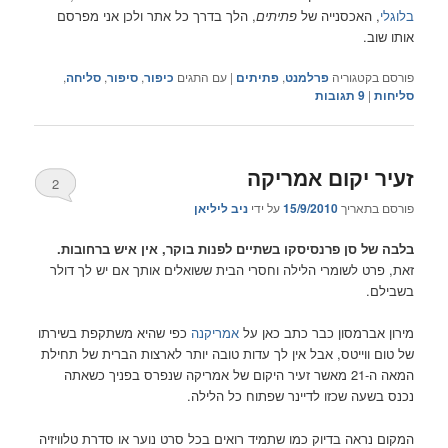
בלוגלי
, האכסנייה של
פתיתים
, הלך בדרך כל אתר ולכן אני מפרסם
אותו שוב.
פורסם בקטגוריה
פרלמנט
,
פתיתים
|
עם התגים
כיפור
,
סיפור
,
סליחה
,
סליחות
|
9
תגובות
זעיר יקום אמריקה
2
פורסם בתאריך
15/9/2010
על ידי
ניב ליליאן
בלבה של סן פרנסיסקו בשתיים לפנות בוקר, אין איש ברחובות.
זאת, פרט לשומרי הלילה וחסרי הבית ששואלים אותך אם יש לך דולר
בשבילם.
מירון אברמסון כבר כתב כאן על
אמריקנה
כפי שהיא משתקפת בשירתו
של טום ווייטס, אבל אין לך עדות טובה יותר לארצות הברית של תחילת
המאה ה-21 מאשר זעיר היקום של אמריקה שנפרס בפניך כשאתה
נכנס בשעה שכזו לדיינר שפתוח כל הלילה.
המקום נראה בדיוק כמו שתמיד רואים בכל סרט נוער או סדרת טלוויזיה