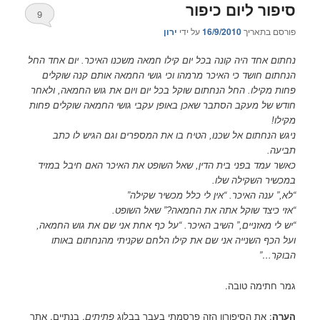
סיפור ליום כיפור
9
פורסם בתאריך
16/9/2010
על ידי
ירון
נחתום אחד היה קונה בכל יום קילו חמאה משכנו האיכר. יום אחד החל
הנחתום חושד כי האיכר מרמהו וכי גושי החמאה אותם קנה שוקלים
פחות מקילו. החל הנחתום שוקל בכל יום ויום את גוש החמאה, ולאחר
חודש של מעקב הסתבר שאכן באופן עקבי גושי החמאה שוקלים פחות
מקילו!
ניגש הנחתום אל שכנו, הטיח בו את המספרים וגם הגיש לו כתב
תביעה.
כאשר עמד בפני בית הדין, שאל השופט את האיכר האם חיבל במזיד
במכשיר השקילה שלו.
“לא,” ענה האיכר. “אין לי כלל מכשיר שקילה”
“אזי כיצד שוקל אתה את החמאה?” שאל השופט.
“יש לי מאזניים,” השיב האיכר. “על כף אחת אני שם את גוש החמאה,
ועל הכף השנייה אני שם את קילו הלחם שקניתי מהנחתום באותו
הבוקר…”
גמר חתימה טובה.
הערה
: את הסיפורון הזה פרסמתי בעבר בבלוג
פתיתים
. בנתיים, אתר