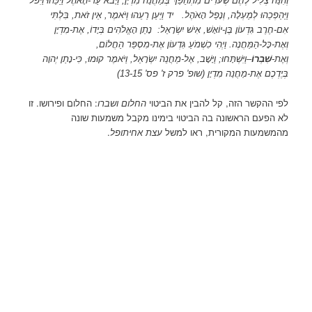
וְהִנֵּה צְלִיל לֶחֶם שְׂעֹרִים מִתְהַפֵּךְ בְּמַחֲנֵה מִדְיָן, וַיָּבֹא עַד-הָאֹהֶל וַיַּכֵּהוּ וַיִּפֹּל
וַיַּהַפְכֵהוּ לְמַעְלָה, וְנָפַל הָאֹהֶל. יד וַיַּעַן רֵעֵהוּ וַיֹּאמֶר, אֵין זֹאת, בִּלְתִּי
אִם-חֶרֶב גִּדְעוֹן בֶּן-יוֹאָשׁ, אִישׁ יִשְׂרָאֵל: נָתַן הָאֱלֹהִים בְּיָדוֹ, אֶת-מִדְיָן
וְאֶת-כָּל-הַמַּחֲנֶה. וַיְהִי כִשְׁמֹעַ גִּדְעוֹן אֶת-מִסְפַּר הַחֲלוֹם,
וְאֶת-
שִׁבְרוֹ
–וַיִּשְׁתָּחוּ; וַיָּשָׁב, אֶל-מַחֲנֵה יִשְׂרָאֵל, וַיֹּאמֶר קוּמוּ, כִּי-נָתַן יְהוָה
בְּיֶדְכֶם אֶת-מַחֲנֵה מִדְיָן (שופ' פרק ז' פס' 13-15)
לפי ההקשר הזה, קל להבין את הביטוי
החלום ושברו
: החלום ופירושו. זו
לא הפעם הראשונה בה הביטוי בימינו מקבל משמעות שונה
מהמשמעות המקורית, ראו למשל
עצת אחיתופל
.