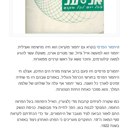
ה
יחמור הפרסי
(נקרא גם
יחמור מקראי
) הוא חיה מרשימה ואצילית.
יחמור הוא למעשה אייל גדול, שני מטרים אורכו, משקלו עשוי להגיע
למאה קילוגרמים, והזכר נושא על ראשו קרניים מפוארות.
יחמורים פרסיים חיו פעם ברוב ארצות מזרח הים התיכון, אצלנו חי
היחמור הפרסי בחורשי הכרמל והגליל, באזורים שבהם היו מי שתייה
זמינים לאורך כל השנה. בשר יחמור אף עלה על שולחנו של שלמה
המלך, והוא מוזכר כאחת החיות הטהורות.
כמו שקורה לעיתים קרובות מדי (לצערי), האייל היפהפה בעל הפרווה
החומה, המנוקד לבנות בגוו, הפך לחיית ציד מבוקשת. כניסת הנשק
החם לאזור הביאה לציד מוגבר של היחמורים, עד כדי הכחדתם לקראת
סוף המאה ה־19. החוקרים מעריכים כי הפרט האחרון ניצוד באזורנו
בשנת 1922.