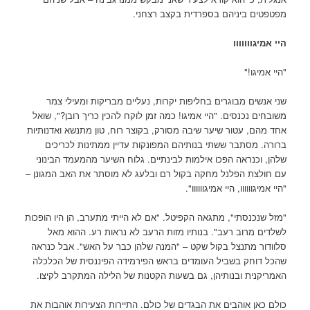
מפטפטים ביניהם בספרדית בקצב רצחני.
היי אמיגווווווו
"היי אמיגו!"
שני אנשים מבוגרים בחליפות יקרות, נעליים מבריקות ומעילי צמר
משובחים נכנסים. "היי אמיגו! כמה זמן לוקח להכין כריך רובן?", שואל
אחד מהם, עטור שיער שיבה מסורק, בקוצר רוח, טון מתנשא ואדנותיות
ברורה. מסתבר ששתי בנותיהם המפונקות עדיין ממתינות לכריכים
שלהן, וכנראה הפכו אילמות לבינתיים. גלוח השיער מהמעמד הבינוני
עם חולצת הפלנל מחקה בקול רם ובלעג לא מוסתר את האב המגונן –
"היי אמיגוווווו, היי אמיגוווווו".
"מזל שנכנסתי", מתגאה הקפיטל. "אם לא הייתי מתערב, הן היו הופכות
לשלדים מרוב רעב". בנותיו מזות הרעב לא נראות רע. ההוא מאל
סלוודור מתנצל בקול שקט – "המנה שלהן כבר על האש". אבל כנראה
שהכל דוחק בשביל העומדים בראש הפירמידה הפיננסית של הכלכלה
האמריקנית ובנותיהן, גם בשעות הקטנות של הלילה המתקרב לקיצו.
כולם כאן אוהבים את הבגדים של כולם. התיירות הצעירות אוהבות את