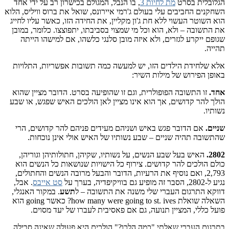
הגלובלית בסרט
מת לחיות 3
, בו הנבל, המגולם בכישרון רב על ידי אחד
השחקנים החביבים עלי בעולם ג'רמי איירונס, שואל את ברוס וויליס, הלוא
הוא השוטר העשוי ללא חת ג'ון מקליין, את החידה הזו, כאשר עליו לחייג
את התשובה – ולא, הוא וכל מי שמצוי בסביבתו, יתפוצצו. כלומר, במובן
שגופם ייקרע לגזרים, ולא איזה מובן סלנגי כלשהו, אם למישהו הייתה
תהייה.
אלא שלחידת הילדים הזו, יש למעשה כמה תשובות אפשריות, התלויות
באופן הפירוש של מילות השיר:
אחד.
זו התשובה הפופולרית, וגם זו שהופיעה בסרט. הדובר מציין שהוא
הולך להר קדושים, אך הוא אינו מציין לאן הולכים האיש שפגש, או שבע
נשותיו.
שניים.
אם הדובר פגש באיש ושניהם מעידים פניהם להר קדושים, הרי
שהתשובה תהיה שניים – שבע נשותיו של האיש אולי אינן נוכחות.
2802.
האיש בעל שבע הנשים, על נשותיו, שקיהן, חתולותיהן וגוריהן,
כולם הולכים להר קדושים. צירוף כל הישויות שנושאות כל הנשים הוא
2,793, ואם נוסיף את הרעיות, הדובר והבעל מרובה הנשים והחתולים,
נגיע ל-2802, הסבר זה מופיע גם בוויקיפדיה, בערך על
סט אייבס
. אבל,
דווקא התרגום העברי שלי משנה את התשובה – ל
תשע
. במקור האנגלי,
השאלה שואלת how many were going to st. ives? כאשר going הוא
פועל כללי, המציין תנועה, גם אם פאסיבית לעברו של יעד מסוים.
בתרגום העברי שאלתי "כמה הלכו?" הולכים היא פעולה שאינה סבילה.