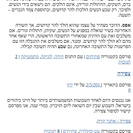
ברם, השקים, החתולות וגוריהן, אינם הולכים. הם נישאים בידי הנשים.
ולפיכך, רק שבע הנשים הולכות להר קדושים, ובתוספת צמד הגברים –
תשעה.
אפס.
הדובר מצהיר על עצמו שהוא הולך להר קדושים, אך השורה
האחרונה בשיר שואלת במפגיע על הנשים, שקיהן, חתולות וגורים. אם
משלבים זאת עם ההיגיון שמאחורי התשובה הראשונה, הרי שאף אחד
מהם לא הולך להר קדושים. ומנגד, אם משלבים את ההגבלה הזו עם
הפרשנות של התשובה האחרונה, גם
שבע
תהיה תשובה קבילה.
פורסם בקטגוריה
פתיתים
|
עם התגים
חידה
,
לוגיקה
,
מתמטיקה
|
2
תגובות
צפירה
פורסם בתאריך
2/5/2011
על ידי
ירון
8
אנו נכנסים היום לאחד השבועות המשמעותיים ביותר של חיינו כיהודים
בישראל: השבוע שבין יום השואה ליום הזיכרון. כמדי שנה, אני מפרסם
קישור לסיפור צפירה.
צפירה / אתגר קרת
.
פורסם בקטגוריה
עט ומקלדת
,
פתיתים
|
8
תגובות