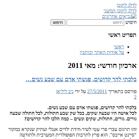
לדלג לתוכן
לדלג לתוכן המשני
חיפוש
נביאים אחרונים
תפריט ראשי
ראשי
על אודות האתר וכותביו
ארכיון חודשי:
מאי 2011
בלכתי להר קדושים, פגשתי אדם עם שבע נשים…
פורסם בתאריך
27/5/2011
על ידי
ניב ליליאן
2
בלכתי להר קדושים, פגשתי אדם עם שבע נשים.
לכל אישה היו שבעה שקים, בכל שק שבע חתולות, לכל חתולה שבעה
גורים. גורים, חתולות, שקים ונשים – כמה הלכו להר קדושים?
זהו תרגום עברי פרי עטי לשיר-חידת ילדים אנגלי ועתיק שנקרא במקור
"סיינט אייבס". הוא פרץ לתרבות הפופולרית המערבית ולתודעה