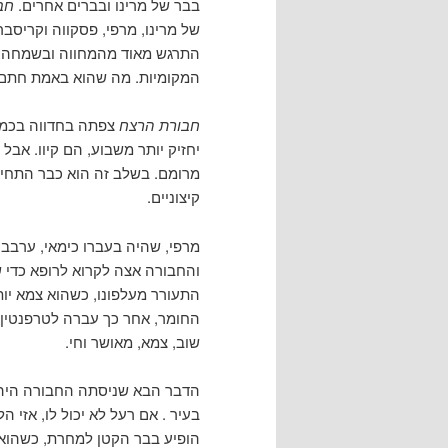
בבר של מרינו ובברים אחרים.
חב
של מרינו, מרפי, פסקווה וקריסבר
התרגש מאוד מהמחווה ובשמחה ח
המקומיות. מה שהוא באמת חתם על
חבורת הרצח
צפתה בחדווה בכמויו
יחזיק יותר משבוע, הם קיוו. אבל
מרומם. בשלב זה הוא כבר התחיל 
קיצוניים.
מרפי, שהיה בעברו כימאי, ערבב 
והחבורה אצה לקרוא לרופא כדי 
התעורר מעלפונו, כשהוא צמא יו
החומר, אחר כך עברה לטרפנטין, 
שוב, צמא, מאושר וחי.
הדבר הבא שניסתה החבורה היה 
בעיר . אם רעל לא יכול לו, אזי ה
הופיע בבר הקטן למחרת, כשהוא 