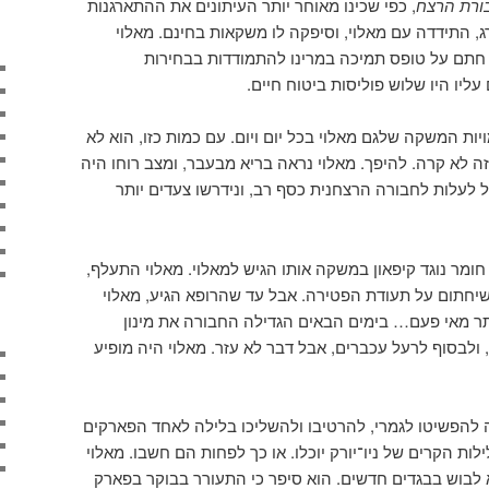
ורת הרצח
, כפי שכינו מאוחר יותר העיתונים את ההתארגנות
ג, התידדה עם מאלוי, וסיפקה לו משקאות בחינם. מאלוי
תם על טופס תמיכה במרינו להתמודדות בבחירות
יו היו שלוש פוליסות ביטוח חיים.
ת המשקה שלגם מאלוי בכל יום ויום. עם כמות כזו, הוא לא
 זה לא קרה. להיפך. מאלוי נראה בריא מבעבר, ומצב רוחו היה
לעלות לחבורה הרצחנית כסף רב, ונידרשו צעדים יותר
חומר נוגד קיפאון במשקה אותו הגיש למאלוי. מאלוי התעלף,
שיחתום על תעודת הפטירה. אבל עד שהרופא הגיע, מאלוי
תר מאי פעם… בימים הבאים הגדילה החבורה את מינון
ולבסוף לרעל עכברים, אבל דבר לא עזר. מאלוי היה מופיע
להפשיטו לגמרי, להרטיבו ולהשליכו בלילה לאחד הפארקים
לילות הקרים של ניו־יורק יוכלו. או כך לפחות הם חשבו. מאלוי
לבוש בבגדים חדשים. הוא סיפר כי התעורר בבוקר בפארק