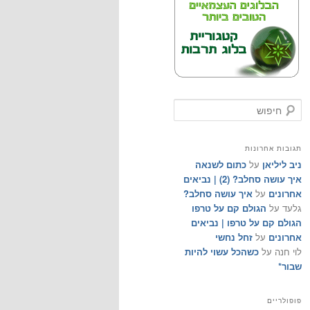
ח
י
פ
ו
תגובות אחרונות
ש
ניב ליליאן
על
כתום לשנאה
איך עושה סחלב? (2) | נביאים
אחרונים
על
איך עושה סחלב?
גלעד
על
הגולם קם על טרפו
הגולם קם על טרפו | נביאים
אחרונים
על
זחל נחשי
לוי חנה
על
כשהכל עשוי להיות
שבור*
פופולריים