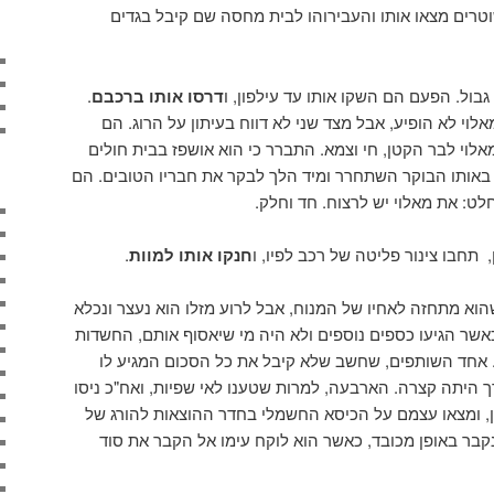
שוטרים מצאו אותו והעבירוהו לבית מחסה שם קיבל בגדים
ול. הפעם הם השקו אותו עד עילפון, ו
דרסו אותו ברכבם
.
וי לא הופיע, אבל מצד שני לא דווח בעיתון על הרוג. הם
אלוי לבר הקטן, חי וצמא. התברר כי הוא אושפז בבית חולים
 באותו הבוקר השתחרר ומיד הלך לבקר את חבריו הטובים. הם
לט: את מאלוי יש לרצוח. חד וחלק.
תחבו צינור פליטה של רכב לפיו, ו
חנקו אותו למוות
.
וא מתחזה לאחיו של המנוח, אבל לרוע מזלו הוא נעצר ונכלא
אשר הגיעו כספים נוספים ולא היה מי שיאסוף אותם, החשדות
אחד השותפים, שחשב שלא קיבל את כל הסכום המגיע לו
 היתה קצרה. הארבעה, למרות שטענו לאי שפיות, ואח"כ ניסו
ן, ומצאו עצמם על הכיסא החשמלי בחדר ההוצאות להורג של
בר באופן מכובד, כאשר הוא לוקח עימו אל הקבר את סוד