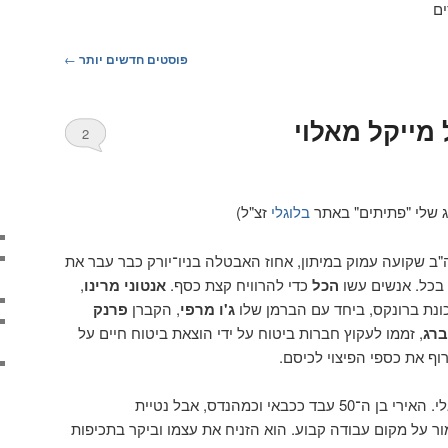
ים
פוסטים חדשים יותר
←
מייקל מאלוי
2
 שלי "פתיתים" באתר
בלוגלי
זצ"ל)
"ב שקועה עמוק במיתון, אחוז האבטלה בניו־יורק כבר עבר את
 בכל. אנשים עשו
הכל
כדי להרוויח קצת כסף.
אנטוני מרינו
,
ונת ברונקס, ביחד עם הברמן שלו
ג'ו מרפי
, הקברן
פרנק
ברג
, זממו לעקוץ חברות ביטוח על ידי הוצאת ביטוח חיים על
וף את כספי הפיצוי לכיסם.
נראה כקורבן אידאלי. האירי בן ה־50 עבד ככבאי וכמהנדס, אבל נטיית
 על מקום עבודה קבוע. הוא הזניח את עצמו וביקר בתכיפות