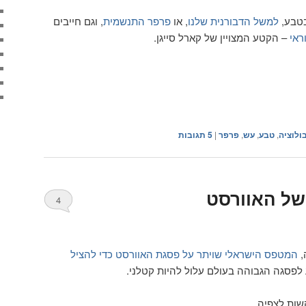
בטבע,
למשל הדבורנית שלנו
, או
פרפר התנשמית
, וגם חייבים
ראי
– הקטע המצויין של קארל סייגן.
ולוציה
,
טבע
,
עש
,
פרפר
|
5
תגובות
של האוורסט
4
,
המטפס הישראלי שויתר על פסגת האוורסט כדי להציל
ע לפסגה הגבוהה בעולם עלול להיות קטלני.
שות לצפיה.