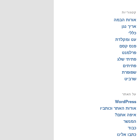
קטגוריות
אורות הבמה
אריך נגן
כללי
עט ומקלדת
פנס קסם
פרלמנט
פתיתי שלג
פתיתים
שפופרת
שרביט
על האתר
WordPress
אודות האתר וכותביו
איפה אתם?
המנשר
כבוד
כתבו אלינו