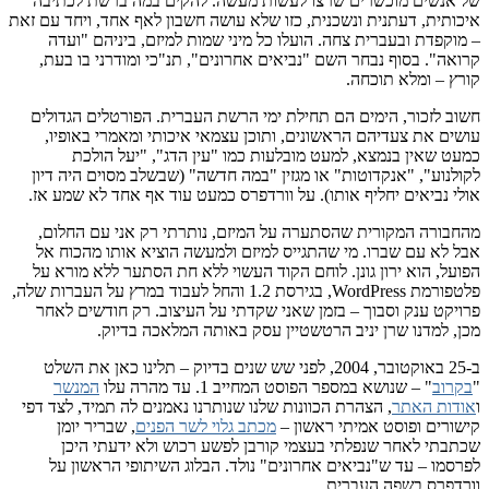
שים מוכשרים שרצו לעשות מעשה. להקים במה ברשת לכתיבה
ית, דעתנית ונשכנית, כזו שלא עושה חשבון לאף אחד, ויחד עם זאת
פדת ובעברית צחה. הועלו כל מיני שמות למיזם, ביניהם "ועדה
". בסוף נבחר השם "נביאים אחרונים", תנ"כי ומודרני בו בעת,
– ומלא תוכחה.
לזכור, הימים הם תחילת ימי הרשת העברית. הפורטלים הגדולים
 את צעדיהם הראשונים, ותוכן עצמאי איכותי ומאמרי באופיו,
שאין בנמצא, למעט מובלעות כמו "עין הדג", "יעל הולכת
וע", "אנקדוטות" או מגזין "במה חדשה" (שבשלב מסוים היה דיון
נביאים יחליף אותו). על וורדפרס כמעט עוד אף אחד לא שמע אז.
רה המקורית שהסתערה על המיזם, נותרתי רק אני עם החלום,
א עם שברו. מי שהתגייס למיזם ולמעשה הוציא אותו מהכוח אל
, הוא ירון גונן. לוחם הקוד העשוי ללא חת הסתער ללא מורא על
פלטפורמת WordPress, בגירסת 1.2 והחל לעבוד במרץ על העברות שלה,
ט ענק וסבוך – בזמן שאני שקדתי על העיצוב. רק חודשים לאחר
למדנו שרן יניב הרטשטיין עסק באותה המלאכה בדיוק.
ב-25 באוקטובר, 2004, לפני שש שנים בדיוק – תלינו כאן את השלט
ב
" – שנושא במספר הפוסט המחייב 1. עד מהרה עלו
המנשר
ת האתר
, הצהרת הכוונות שלנו שנותרנו נאמנים לה תמיד, לצד דפי
ים ופוסט אמיתי ראשון –
מכתב גלוי לשר הפנים
, שבריר יומן
י לאחר שנפלתי בעצמי קורבן לפשע רכוש ולא ידעתי היכן
ו – עד ש"נביאים אחרונים" נולד. הבלוג השיתופי הראשון על
רס בשפה העברית.