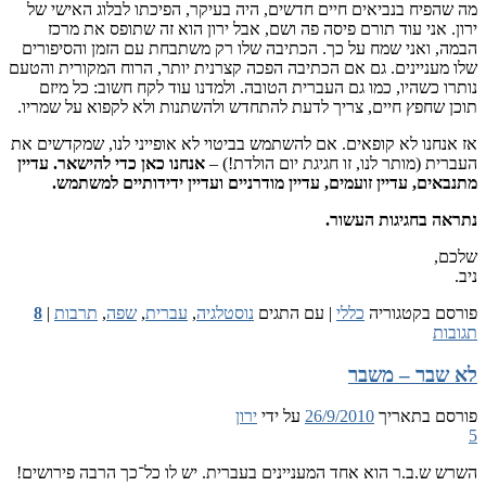
פיח בנביאים חיים חדשים, היה בעיקר, הפיכתו לבלוג האישי של
 אני עוד תורם פיסה פה ושם, אבל ירון הוא זה שתופס את מרכז
 ואני שמח על כך. הכתיבה שלו רק משתבחת עם הזמן והסיפורים
עניינים. גם אם הכתיבה הפכה קצרנית יותר, הרוח המקורית והטעם
 כשהיו, כמו גם העברית הטובה. ולמדנו עוד לקח חשוב: כל מיזם
שחפץ חיים, צריך לדעת להתחדש ולהשתנות ולא לקפוא על שמריו.
חנו לא קופאים. אם להשתמש בביטוי לא אופייני לנו, שמקדשים את
 (מותר לנו, זו חגיגת יום הולדת!) –
אנחנו כאן כדי להישאר. עדיין
ם, עדיין זועמים, עדיין מודרניים ועדיין ידידותיים למשתמש.
 בחגיגות העשור.
,
 בקטגוריה
כללי
|
עם התגים
נוסטלגיה
,
עברית
,
שפה
,
תרבות
|
8
ת
בר – משבר
 בתאריך
26/9/2010
על ידי
ירון
ש.ב.ר הוא אחד המעניינים בעברית. יש לו כל־כך הרבה פירושים!