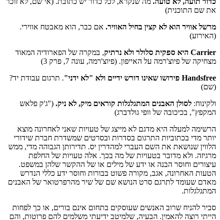
תועה, לא טועה.
מה שנקרא, לכל כדור יש כתובת. (אי שם, לא זוכר
 התוכנית)
אוויר הוא לא קצין בחיל האוויר.
אם כבר, הוא מאבטח אווירי.
וע)
לר ולא נרתיק
, במקרה של הפארודיה המאוד
 של פיוצ'רמה על האייפון. (פיוצ'רמה, עונה 7, פרק 3)
 דורש ידיים ולא "לא ידני"
. תרגום עבודת יד?
ח:
לסולן האבנים המתגלגלות קוראים מיק, לא ניק.
("ג'ק פלאש
", בכיכובה של וופי גולדברג)
ה למעלה היא מדגם לא מייצג של טעויות שאני לאחרונה מוצא
מדי בכתוביות התרגום בסדרות ובסרטים שמשדרת חברת שידורי
ן שנושאת את השם העברי למהדרין יס. תדירותן הגבוהה מדי, ממש
ה. ולא מדובר בטעויות של מה בכך. אלה טעויות של החלפת
ים וחוסר הבנה או ידע של מילים או של ההקשר שלהן במשפט.
 האחרונה, אגב, מקורה פשוט בבורות וחוסר ידע כללי הנדרש
שעומד לתרגם סרט הנושא שם של שיר מהרפרטואר של האבנים
גלות.
להניח שרוב האנשים שעוסקים בתחום אינם בורים, או כך לפחות
 רוצה להאמין. הבעיה, שלמיטב ידיעתי משלמים להם פרוטות, והם