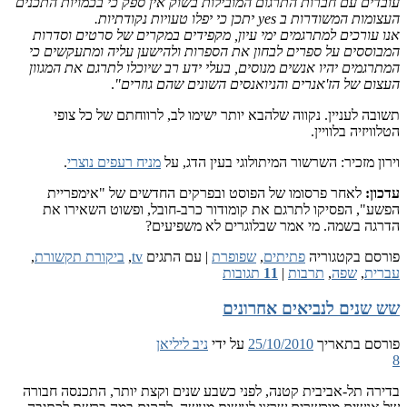
ם עם חברות התרגום המובילות בשוק אין ספק כי בכמויות התכנים
רות ב yes יתכן כי יפלו טעויות נקודתיות.
ורכים למתרגמים ימי עיון, מקפידים במקרים של סרטים וסדרות
סים על ספרים לבחון את הספרות ולהישען עליה ומתעקשים כי
מים יהיו אנשים מנוסים, בעלי ידע רב שיוכלו לתרגם את המגוון
 של הז'אנרים והניואנסים השונים שהם גוזרים"
.
 לעניין. נקווה שלהבא יותר ישימו לב, לרווחתם של כל צופי
זיה בלוויין.
מזכיר: השרשור המיתולוגי בעין הדג, על
מניח רעפים נוצרי
.
לאחר פרסומו של הפוסט ובפרקים החדשים של "אימפריית
, הפסיקו לתרגם את קומודור כרב-חובל, ופשוט השאירו את
 בשמה. מי אמר שבלוגרים לא משפיעים?
 בקטגוריה
פתיתים
,
שפופרת
|
עם התגים
tv
,
ביקורת תקשורת
,
,
שפה
,
תרבות
|
11
תגובות
נים לנביאים אחרונים
 בתאריך
25/10/2010
על ידי
ניב ליליאן
 תל-אביבית קטנה, לפני כשבע שנים וקצת יותר, התכנסה חבורה