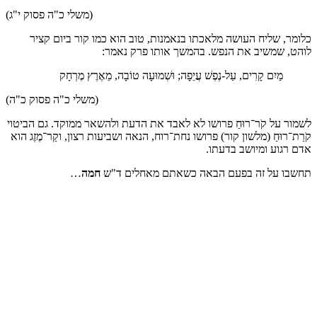
(משלי כ"ה פסוק י"ג)
, שליח העושה מלאכתו בנאמנות, טוב הוא כמו קור ביום קציר
 שמשיב את הנפש. בהמשך אותו פרק נאמר:
מַיִם קָרִים, עַל-נֶפֶשׁ עֲיֵפָה; וּשְׁמוּעָה טוֹבָה, מֵאֶרֶץ מֶרְחָק
(משלי כ"ה פסוק כ"ה)
 על קֹר־רוּחַ פרושו לא לאבד את הדעת ולהשאר ממוקד. גם הביטוי
רוּחַ (מלשון קור) פרושו נחת־רוח, הנאה ושביעות רצון, וקַר־מֶזֶג הוא
גוע ומיושב בדעתו.
 על זה בפעם הבאה כשאתם מאחלים ד"ש
חמה
…