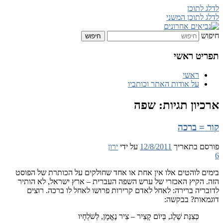
לתוכן
לתוכן המשני
אים אחרונים
ט ראשי
ראשי
על אודות האתר וכותביו
ון תגיות:
שפה
= ברכה
 בתאריך
12/8/2011
על ידי
ירון
 לוהטים אלו אין אחת או אחד שחולקים על הכותרת של הפוסט
הקיץ האכזרי של ערש השפה העברית – ארץ ישראל, לא הותיר
יה ברירה: לאחל לאדם קרירות פרושו לאחל לו ברכה. רוצים
ות? בבקשה:
כְּצִנַּת שֶׁלֶג, בְּיוֹם קָצִיר – צִיר נֶאֱמָן, לְשֹׁלְחָיו