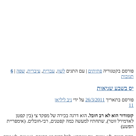
 בקטגוריה
פתיתים
|
עם התגים
לשון
,
עברית
,
עיברית
,
שפה
|
6
ת
שבע שגיאות
 בתאריך
26/3/2011
על ידי
ניב ליליאן
ור הוא לא רב חובל.
הוא דרגה בכירה של מפקד צי (בין קפטן
רל זוטר), שתחתיו למעשה כמה קפטנים, רבי-חובלים. (אימפריית
)