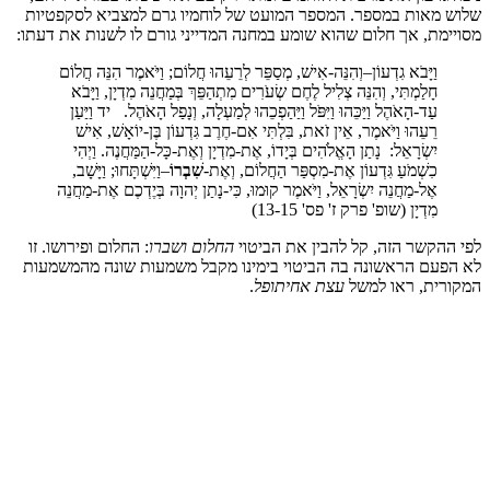
מאות במספר. המספר המועט של לוחמיו גרם למצביא לסקפטיות
מת, אך חלום שהוא שומע במחנה המדייני גורם לו לשנות את דעתו:
וַיָּבֹא גִדְעוֹן–וְהִנֵּה-אִישׁ, מְסַפֵּר לְרֵעֵהוּ חֲלוֹם; וַיֹּאמֶר הִנֵּה חֲלוֹם
חָלַמְתִּי, וְהִנֵּה צְלִיל לֶחֶם שְׂעֹרִים מִתְהַפֵּךְ בְּמַחֲנֵה מִדְיָן, וַיָּבֹא
עַד-הָאֹהֶל וַיַּכֵּהוּ וַיִּפֹּל וַיַּהַפְכֵהוּ לְמַעְלָה, וְנָפַל הָאֹהֶל. יד וַיַּעַן
רֵעֵהוּ וַיֹּאמֶר, אֵין זֹאת, בִּלְתִּי אִם-חֶרֶב גִּדְעוֹן בֶּן-יוֹאָשׁ, אִישׁ
יִשְׂרָאֵל: נָתַן הָאֱלֹהִים בְּיָדוֹ, אֶת-מִדְיָן וְאֶת-כָּל-הַמַּחֲנֶה. וַיְהִי
כִשְׁמֹעַ גִּדְעוֹן אֶת-מִסְפַּר הַחֲלוֹם, וְאֶת-
שִׁבְרוֹ
–וַיִּשְׁתָּחוּ; וַיָּשָׁב,
אֶל-מַחֲנֵה יִשְׂרָאֵל, וַיֹּאמֶר קוּמוּ, כִּי-נָתַן יְהוָה בְּיֶדְכֶם אֶת-מַחֲנֵה
מִדְיָן (שופ' פרק ז' פס' 13-15)
הקשר הזה, קל להבין את הביטוי
החלום ושברו
: החלום ופירושו. זו
עם הראשונה בה הביטוי בימינו מקבל משמעות שונה מהמשמעות
ית, ראו למשל
עצת אחיתופל
.