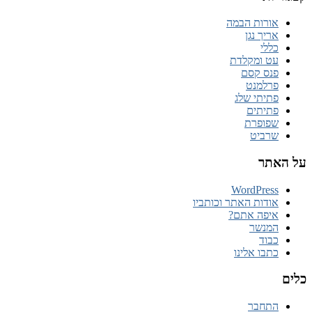
אורות הבמה
אריך נגן
כללי
עט ומקלדת
פנס קסם
פרלמנט
פתיתי שלג
פתיתים
שפופרת
שרביט
אתר
WordPress
אודות האתר וכותביו
איפה אתם?
המנשר
כבוד
כתבו אלינו
התחבר