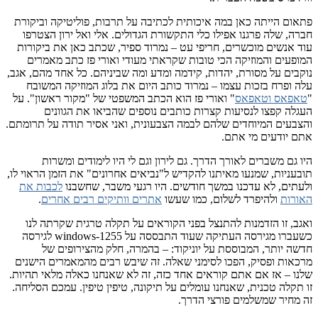
 הייתה כאן במה איכותית לכתיבה על תרבות, פוליטיקה וביקורת
 שלה פרגנו אפילו כלי התקשורת הגדולים. אלי ואל ירון הצטרפו
נשים מוכשרים, חריפי עט – נמרוד ספיר, שכתב כאן את ביקורות
ים והמוזיקה הכי טובות שקראתי מעודי ואורי פז כתב מאמרים
ם על מסורת, יהדות, קידמה ומדע ומה שביניהם. כל אחד מהם, אגב,
פרח בזכות עצמו – נמרוד כותב היום את בלוג המוזיקה המשובח
אס וטאפאס
" ואורי פז הוא הכתב המשפטי של "מקור ראשון". על
 קפצו לנסיעות קצרות כותבים נוספים שהביאו את הגוונים
ים המיוחדים שלהם לבמה הצבעונית, ואני אסיר תודה על תרומתם.
ודעים מי אתם.
 משברים לאורך הדרך. גם לירון וגם לי היו לימודים ומשרות
יות, שמנעו מאיתנו להקדיש ל"נביאים אחרונים" את הזמן הראוי לו,
ם, לא עדכנו במשך חודשים. היו רגעי משבר, שחשבנו
לכבות את
ת
ולהיפרד לשלום, כמו שעשו
אתרים וותיקים רבים אחרים
.
 זו הזדמנות להתנצל בפני הקוראים על תקלה טרגית שקרתה לנו
כשעברו מגירסה העתיקה שעוד התבססה על windows-1255 לגירסה
יותר, המבוססת על יוניקוד: – בהמרה, חלק מהצירופים של
ת ופסיק, הפכו לסימני שאלה. זה שיבש רבים מהמאמרים הישנים
– אז אם אתם קוראים אחד כזה, זה לא שאנחנו כאלה מלאי תהיות.
לה טכנית, שאנחנו עומלים על תיקונה, טיפין טיפין. עמכם הסליחה.
יר שמשלמים פורצי הדרך.