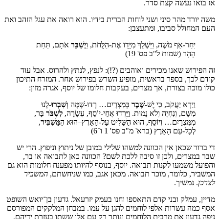
או נעשה קצת סדר.
ורד מהר סיני ושני לוחות הברית בידיו. הוא רואה את עגל הזהב ואת
מחולל סביבו, ומתעצבן:
יִּחַר-אַף מֹשֶׁה, וַיַּשְׁלֵךְ מִיָּדָו אֶת-הַלֻּחֹת, וַ
יְשַׁבֵּר
אֹתָם, תַּחַת
הָהָר (שמות ל"ב פס' 19)
ירוש שאנו מכירים ואוהבים (?!): לנפץ, לנתץ ולהרוס. אבל עוד
לכך, בספר בראשית, מופיע השרש בפירוש אחר. המזרח התיכון
מוכה בצורת, אך מצרים, בעקבות חלומו של יוסף, אגרה מזון:
וַיַּרְא יַעֲקֹב, כִּי יֶשׁ-
שֶׁבֶר
בְּמִצְרָיִם… רְדוּ-שָׁמָּה וְ
שִׁבְרוּ
-לָנוּ
מִשָּׁם, וְנִחְיֶה וְלֹא נָמוּת. וַיֵּרְדוּ אֲחֵי-יוֹסֵף, עֲשָׂרָה,
לִשְׁבֹּר
בָּר,
מִמִּצְרָיִם… וְיוֹסֵף, הוּא הַשַּׁלִּיט עַל-הָאָרֶץ–הוּא הַ
מַּשְׁבִּיר
,
לְכָל-עַם הָאָרֶץ (ברא' מ"ב פס' 1 ו־6)
ר שכאן אין הכוונה למשהו שלילי במובן של ניתוץ וניפוץ. הרי יש
מצרים, ולכן זו סיבה ללכת לשם? הכוונה כאן לתבואה או בר,
ל משמעו לקנות תבואה. יוסף, בנוסף להיותו מפענח חלומות הוא גם
ר, כלומר, מוכר תבואה. מכאן אגב, כמו שניחשתם,
המשביר
. נמשיך.
, עמלק ובני קדם התאספו וחנו בעמק יזרעאל. גדעון בן־יואש השופט
מה עשרות אלפי לוחמים להגן על עמו. במבחן המלקקים המפורסם
גדעון את מרבית הלוחמים ונותר רק עם אלו ששתו בעזרת ידיהם,