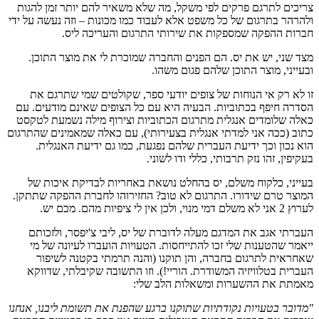
ם לתרגם פרקים לפי משקל, מה שלא משאיר להם יותר זמן להגות
ר בתרגום של כל משפט אלא לעבוד כמו מכונות – וזה נעשה על ידי
 ההפקה שמספקות את שירותי התרגום והעריכה ליס.
ני, יש את יס. הם הפנים והחברה שמוכרת לי את מוצר התוכן.
ני, מוצר התוכן שלהם פגום משהו.
 רק אי הנוחות של צופים יודעי ספר, שקולטים שמי שתרגם את
 חיפף בכתוביות. הבעיה היא עם כל הצופים שאינם מודעים. עם
שלומדים אנגלית מתרגום הכתוביות וצירוף מילה נשמעת לטקסט
(ככה אני למדתי אנגלית בצעירותי), עם כאלה שמאמינים שהתרגום
כון וכך ידיעת העברית שלהם נפגעת, כמו גם ידיעת האנגלית.
ן, זהו נזק תרבותי, כללי ודו לשוני.
י, כלקוח משלם, יס בהחלט נושאת באחריות לבדיקת איכות של
 טרם שידורו. התרגום לא טוב? החזירוהו לחברת ההפקה שתתקן.
מהם. מכם יש.
י אגב את המדגם מעלה לדוברת של יס, ליבי צ'יפסר, ולזכותם
 שהטענות שלי זכו להתייחסות. הטעויות הועברו לעיונה של מי
ית לתרגום בחברה, והן תוקנו (והנה תרמתי בקטנה לשיפור
ת בטלוויזיה המשודרת. הוריי!). וזו התשובה שקיבלתי, שדווקא
 את ההשערות ומשאלות הלב שלי:
ר בטעויות נקודתיות שתוקנו ברגע שהפנת את תשומת ליבנו, אנחנו