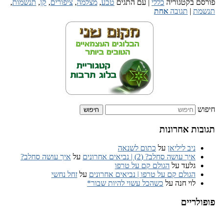
פורסם בקטגוריה
כללי
|
עם התגים
טבע
,
מצלמה
,
ציפורים
,
קן
,
תנשמות
,
תנשמת
|
תגובה
אחת
חיפוש
תגובות אחרונות
ניב ליליאן
על
כתום לשנאה
איך עושה סחלב? (2) | נביאים אחרונים
על
איך עושה סחלב?
גלעד
על
הגולם קם על טרפו
הגולם קם על טרפו | נביאים אחרונים
על
זחל נחשי
לוי חנה
על
כשהכל עשוי להיות שבור*
פופולריים