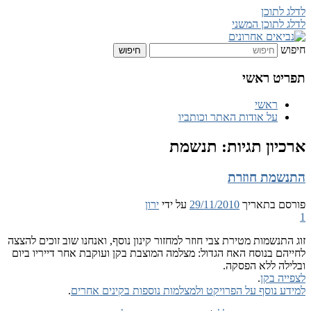
לדלג לתוכן
לדלג לתוכן המשני
חיפוש
נביאים אחרונים
תפריט ראשי
ראשי
על אודות האתר וכותביו
ארכיון תגיות:
תנשמת
התנשמת חוזרת
פורסם בתאריך
29/11/2010
על ידי
ירון
1
זוג התנשמות מטירת צבי חוזר למחזור קינון נוסף, ואנחנו שוב זוכים להצצה
לחייהם בנוסח האח הגדול: מצלמה המוצבת בקן ועוקבת אחר דייריו ביום
ובלילה ללא הפסקה.
לצפייה בקן
.
למידע נוסף על הפרויקט ולמצלמות נוספות בקינים אחרים
.