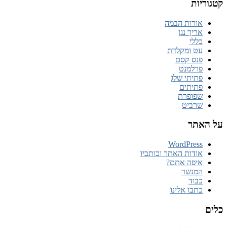
קטגוריות
אורות הבמה
אריך נגן
כללי
עט ומקלדת
פנס קסם
פרלמנט
פתיתי שלג
פתיתים
שפופרת
שרביט
על האתר
WordPress
אודות האתר וכותביו
איפה אתם?
המנשר
כבוד
כתבו אלינו
כלים