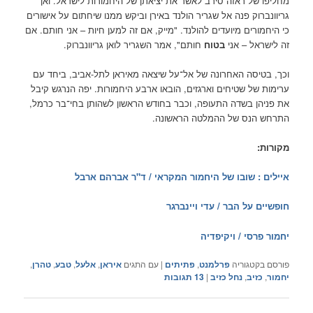
מחליפו של ראזה סירב לאשר את יציאתן של היחמורות לישראל. ואן
גריוונברוק פנה אל שגריר הולנד באירן וביקש ממנו שיחתום על אישורים
כי היחמורים מיועדים להולנד. "מייק, אם זה למען חיות – אני חותם. אם
זה לישראל – אני
בטוח
חותם", אמר השגריר לואן גריוונברוק.
וכך, בטיסה האחרונה של אל־על שיצאה מאיראן לתל-אביב, ביחד עם
ערימות של שטיחים וארגזים, הובאו ארבע היחמורות. יפה הנרגש קיבל
את פניהן בשדה התעופה, וכבר בחודש הראשון לשהותן בחי־בר כרמל,
התרחש הנס של ההמלטה הראשונה.
מקורות:
איילים : שובו של היחמור המקראי / ד"ר אברהם ארבל
חופשיים על הבר / עדי ויינברגר
יחמור פרסי / ויקיפדיה
פורסם בקטגוריה
פרלמנט
,
פתיתים
|
עם התגים
איראן
,
אלעל
,
טבע
,
טהרן
,
יחמור
,
כזיב
,
נחל כזיב
|
13
תגובות