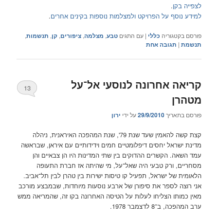
לצפייה בקן
.
למידע נוסף על הפרויקט ולמצלמות נוספות בקינים אחרים
.
פורסם בקטגוריה
כללי
|
עם התגים
טבע
,
מצלמה
,
ציפורים
,
קן
,
תנשמות
,
תנשמת
|
תגובה
אחת
קריאה אחרונה לנוסעי אל־על
13
מטהרן
פורסם בתאריך
29/9/2010
על ידי
ירון
קצת קשה להאמין שעד שנת 79', שנת המהפכה האיראנית, ניהלה
מדינת ישראל יחסים דיפלומטיים חמים וידידותיים עם איראן, שבראשה
עמד השאה. הקשרים ההדוקים בין שתי המדינות היו הן צבאיים והן
מסחריים, ורק טבעי היה שאל־על, מי שהיתה אז חברת התעופה
הלאומית של ישראל, תפעיל קו טיסות ישירות בין טהרן לבין תל־אביב.
אני רוצה לספר את סיפורן של ארבע נוסעות מיוחדות, שבמבצע מורכב
מאין כמותו הצליחו לעלות על הטיסה האחרונה בקו זה, שהמריאה ממש
ערב המהפכה, ב־8 לדצמבר 1978.