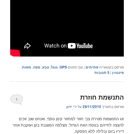
פורסם בקטגוריה
פתיתים
|
עם התגים
GPS
,
גוגל
,
טבע
,
מפה
,
מפות
,
פינגווין
|
5
תגובות
התנשמת חוזרת
1
פורסם בתאריך
29/11/2010
על ידי
ירון
זוג התנשמות מטירת צבי חוזר למחזור קינון נוסף, ואנחנו שוב זוכים
להצצה לחייהם בנוסח האח הגדול: מצלמה המוצבת בקן ועוקבת אחר
דייריו ביום ובלילה ללא הפסקה.