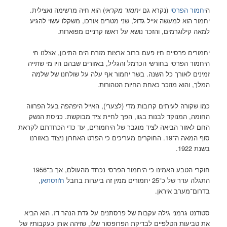
ה
יחמור הפרסי
(נקרא גם
יחמור מקראי
) הוא חיה מרשימה ואצילית.
יחמור הוא למעשה אייל גדול, שני מטרים אורכו, משקלו עשוי להגיע
למאה קילוגרמים, והזכר נושא על ראשו קרניים מפוארות.
יחמורים פרסיים חיו פעם ברוב ארצות מזרח הים התיכון, אצלנו חי
היחמור הפרסי בחורשי הכרמל והגליל, באזורים שבהם היו מי שתייה
זמינים לאורך כל השנה. בשר יחמור אף עלה על שולחנו של שלמה
המלך, והוא מוזכר כאחת החיות הטהורות.
כמו שקורה לעיתים קרובות מדי (לצערי), האייל היפהפה בעל הפרווה
החומה, המנוקד לבנות בגוו, הפך לחיית ציד מבוקשת. כניסת הנשק
החם לאזור הביאה לציד מוגבר של היחמורים, עד כדי הכחדתם לקראת
סוף המאה ה־19. החוקרים מעריכים כי הפרט האחרון ניצוד באזורנו
בשנת 1922.
חוקרי הטבע האמינו כי היחמור הפרסי נכחד מהעולם, אך ב־1956
התגלה עדר של כ־25 יחמורים ממין זה ביערות בחבל
ח'וזסתאן
,
בדרום־מערב איראן.
סטודנט גרמני גילה עקבות של פרסתנים על גדת הנהר דז. הוא הביא
את טביעות הטלפיים לבדיקת הפרופסור שלו, שזיהה אותן כעקבותיו של