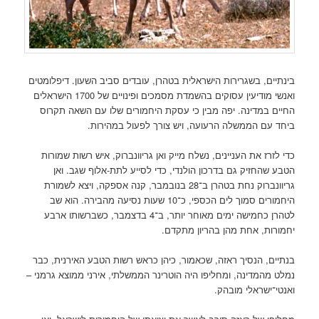
בינתיים, בשגרירות הישראלית בטהרן, עובדים סביב השעון. דיפלומטים
ואנשי מודיעין עסוקים בהשמדת מסמכים ופינויים של 1700 הישראלים
החיים במדינה. יפה מבין כי עסקת היחמורים שלו עם השאה תקרוס
ביחד עם הממשלה הרעועה, ויש צורך לפעול במהירות.
כדי לזרז את העניינים, נשלח מייק ואן גריוונברוק, איש רשות שמורות
הטבע שהחזיק גם בדרכון הולנדי, כדי לסייע לתת-אלוף שגב. ואן
גריוונברוק נחת בטהרן ב־28 בנובמבר, קנה אספקה, ויצא לשמורת
היחמורים סמוך לים הכספי, כ־10 שעות נסיעה מהבירה. הוא שב
לטהרן כחמישה ימים מאוחר יותר, ב־4 בדצמבר, כשברשותו ארבע
יחמורות, אחת מהן בהריון מתקדם.
בנתיים, הנסיך ראזה, שכאמור, כיהן כראש רשות הטבע האירנית, כבר
נמלט מהמדינה, ומחליפו היה הוטרינר הממשלתי, אירני ממוצא גרמני –
ואנטי־ישראלי מובהק.