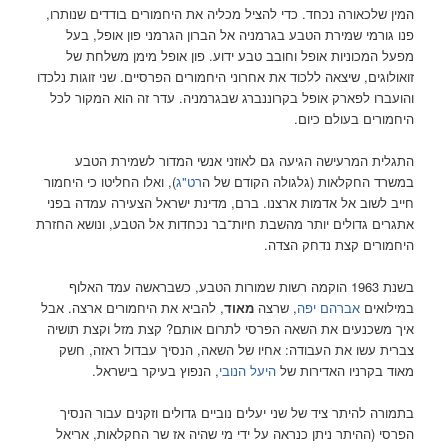
המין שלכאורה נכחד. כדי להציל מכליה את היחמורים בודדים שנותרו,
פנו גורמי שמירת הטבע בגרמניה אל הברון הגרמני פון אופל, בעל
מפעל המכוניות אופל וחובב טבע ידוע. פון אופל מימן משלחת של
זואולוגים, שיצאה ללכוד את אחרוני היחמורים הפרסיים. שני זוגות נלכדו
והועברו לפארק אופל בקרוננברג שבגרמניה. עדר זה הוא המקור לכל
היחמורים בעולם כיום.
התגלית המרעישה הגיעה גם לאוזני אנשי המדור לשמירת הטבע
במשרד החקלאות (גלגולה הקודם של ה
רט"ג
), ואלו החליטו כי היחמור
חייב לשוב אל אדמות ארצנו. ברם, מדינת ישראל הצעירה עמדה בפני
אתגרים גדולים יותר מהשבת חיות־בר נכחדות אל הטבע, ונושא החזרת
היחמורים קצת נדחק הצדה.
בשנת 1963 הוקמה רשות שמורות הטבע, כשבראשה עמד האלוף
במילואים
אברהם יפה
, שרצה
מאוד
, להביא את היחמורים ארצה. אבל
איך משכנעים את השאה הפרסי לתרום אותם? קצת מזל וקצת תושיה
צברית עשו את העבודה: אחיו של השאה, הנסיך עבדול ראזה, חשק
מאוד בקרניו האדירות של
היעל הנובי
, הנפוץ בעיקר בישראל.
בתמורה להיתר ציד של שני יעלים נוביים גדולים וזקנים עבור הנסיך
הפרסי (ההיתר ניתן כנראה על ידי מי שהיה אז שר החקלאות, אריאל