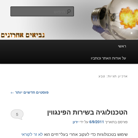
לדלג
לדלג
לתוכן
לתוכן
חיפוש
המשני
נביאים אחרונים
תפריט
ראשי
ראשי
על אודות האתר וכותביו
ארכיון תגיות:
טבע
ניווט
פוסטים חדשים יותר
←
בפוסטים
הטכנולוגיה בשירות הפינגווין
5
פורסם בתאריך
6/9/2011
על ידי
ירון
שימוש בטכנולוגיות כדי לעקוב אחרי בעלי־חיים הוא
לא זר לקוראי