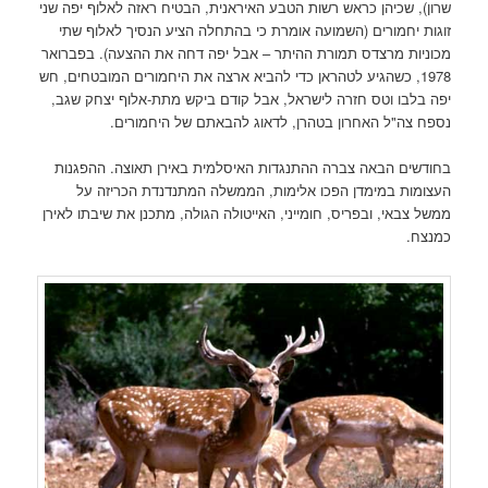
שרון), שכיהן כראש רשות הטבע האיראנית, הבטיח ראזה לאלוף יפה שני
זוגות יחמורים (השמועה אומרת כי בהתחלה הציע הנסיך לאלוף שתי
מכוניות מרצדס תמורת ההיתר – אבל יפה דחה את ההצעה). בפברואר
1978, כשהגיע לטהראן כדי להביא ארצה את היחמורים המובטחים, חש
יפה בלבו וטס חזרה לישראל, אבל קודם ביקש מתת-אלוף יצחק שגב,
נספח צה"ל האחרון בטהרן, לדאוג להבאתם של היחמורים.
בחודשים הבאה צברה ההתנגדות האיסלמית באירן תאוצה. ההפגנות
העצומות במימדן הפכו אלימות, הממשלה המתנדנדת הכריזה על
ממשל צבאי, ובפריס, חומייני, האייטולה הגולה, מתכנן את שיבתו לאירן
כמנצח.