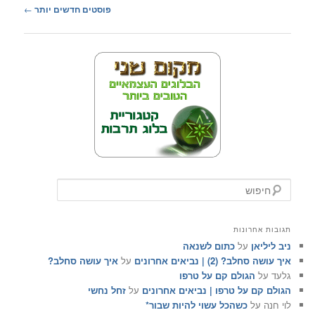
ניווט
פוסטים חדשים יותר
←
בפוסטים
ח
י
פ
ו
תגובות אחרונות
ש
ניב ליליאן
על
כתום לשנאה
איך עושה סחלב? (2) | נביאים אחרונים
על
איך עושה סחלב?
גלעד
על
הגולם קם על טרפו
הגולם קם על טרפו | נביאים אחרונים
על
זחל נחשי
לוי חנה
על
כשהכל עשוי להיות שבור*