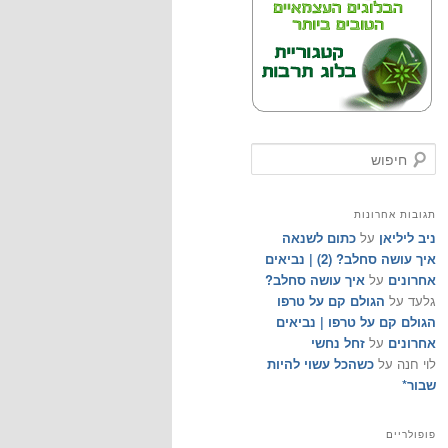
ח
י
פ
ו
תגובות אחרונות
ש
ניב ליליאן
על
כתום לשנאה
איך עושה סחלב? (2) | נביאים
אחרונים
על
איך עושה סחלב?
גלעד
על
הגולם קם על טרפו
הגולם קם על טרפו | נביאים
אחרונים
על
זחל נחשי
לוי חנה
על
כשהכל עשוי להיות
שבור*
פופולריים