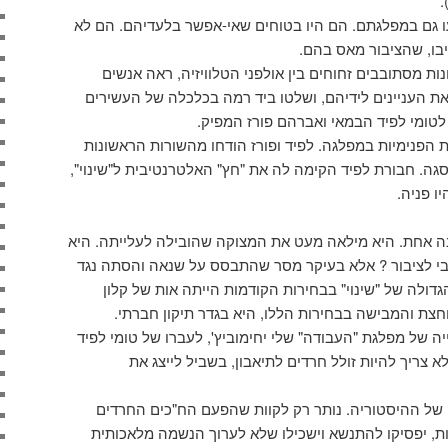
.
ו גם במפלגתם. הם היו בטוחים שאי-אפשר בלעדיהם. הם לא
בו, שהציבור מאס בהם.
ת מסתובבים זחוחים בין אולפני הטלוויזיה, ראה אנשים
ת העניינים לידיהם, ושלטו ביד רמה בכלכלה של העשירים
טומי לפיד הבמאי ואברהם פורז המפיק.
הפנימיות במפלגה. לפיד ופורז הודחו מהשורות הראשונות
סגה. חבורת לפיד הקימה לה את "חץ" האלטרנטיבית ל"שינוי",
ו פניה.
נה אחת. היא מילאה מעט את המצוקה שהובילה לעלייתה. היא
בי לציבור ? אלא בעיקר מסר שהתבסס על שנאה והסתה נגד
דולה של "שינוי" בבחירות הקודמות הייתה אות של קלון
ת והמבישה בבחירות הללו, היא בגדר תיקון חברתי.
 של מפלגת "העבודה" שלי יחימוביץ', לעברו של טומי לפיד
ורת הבחירות של ערוץ 2: "לא צריך להיות זולל חרדים לתיאבון, בשביל לייצג את
 של ההיסטוריה. נותר רק לקוות שהפעם הח"כים החרדים
רות, יפסיקו להתנשא וישכילו שלא לערוך הנשמה מלאכותית