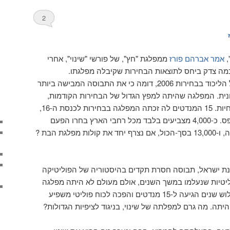
2
,
אמר אברהם פורז
ממפלגת "חץ", של פורשי "שינוי", אחרי
כמה צדק ביחס לתוצאות הבחירות שקיבלה מפלגתו.
מבלי להקטין מכשלונו החרוץ של הליכוד בבחירות 2006, דומה כי את התבוסה המבישה ביותר
ונית. המפלגה שהיתה למפץ הגדול של הבחירות הקודמות,
התאדתה בן לילה בבחירות הנוכחיות. 15 המנדטים לה זכתה המפלגה בבחירות לכנסת ה-16,
הפכו בבחירות האלה לאפס מאופס. כ-4,000 מצביעים בלבד מכל רחבי הארץ בחרו הפעם
להניח את קולם על קרן הצבי שלה, ו-13,000 בסך-הכול, אם נצרף יחד את קולות מפלגת הבת ?
נת ישראל, תבוסה חסרת תקדים בהיסטוריה של הפוליטיקה
ליטיות שנעלמו במשך השנים, אולם מעולם לא היתה מפלגה
שבבחירות שהתקיימו אך לפני שלוש שנים הגיעה ל-15 מנדטים והפכה לכוח פוליטי משפיע
יתה. מה גרם למפלתה של שינוי, בניגוד לציפיות הגדולות?