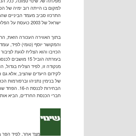
מפלתה של שינוי טמונה, ככל הנ
התרכזו סביב מעמד הביניים שהתק
ישראל של 2003 כועסת על הפלשתינים הרוצחים בנו ועל החרדים שמקבלים מאיתנו.
בתוך האווירה העכורה הזאת, הרכ
והמקושר יוסף (טומי) לפיד, עומד
הכזיבו והוא הצליח לגעת לציבור 
בעזרתה הוביל 15 מושבים לכנסת ולכיסאות בממשלה.
מנקודה זו, לפיד הצליח בגדול, 
לקידום היעדים שהציב, אלא גם ה
של בנימין נתניהו וברפורמות ה
הבחירות לכנס
חברי הכנסת החרדים, הביא אות
מצד אחר, לפיד הפר ב