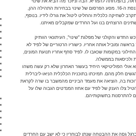
ראה, בהצלחתה להמריא. הבה וניזכר מה הביא את שינוי
למקום בו הייתה רוב ימיה של הכנסת ה-16. מסע הפרסום של שינוי בבחירות התהילה ההן,
רב לשחיקה כלכלית והחליט ליטול את גורלו לידיו. בנוסף,
ש החדש והקולני של מפלגת "שינוי", העיתונאי הוותיק
 בראשה ומוביל אותה אחריו. כישוריו הרטוריים של לפיד לא
החילוני במקומות שכאבו לו. לפיד סחף אחריו תנועת המונים,
הוא אולי הפוליטיקאי היחיד בעשור האחרון שלא רק עשה משהו
גשים חלק מהם. תמיכתו בתוכנית הכלכלית הניאו-ליברלית
כרוכות בה, הוציאה את מעמד הביניים מהמשבר בו שרה לקראת
ת ה-16. הפחד שהטיל צלו הענק של לפיד עם אחוז המנדטים הגבוה שלו על
ם להתרסנות בתשוקותיהם.
רגל גסה את ההבטחה שנתן לבוחריו כי לא ישב עם החרדים