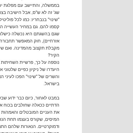
בממשלה, והתיישב עם מפלגת יהד
שג' זה לא ש"ס, אבל הישיבה בצ
"שינוי" בנבחריו: כמו לכל פוליט
קסמו להם. גם במחיר העשייה המ
שגם בהשגתם היא נכשלה כישלון מ
אזרחיים), חוק המאפשר תחבורה 
מקבלת תקצוב מהמדינה. ואם שינו
הקיר?
נוספה על כך, פרשיית השחיתות ש
היעדרו של ניקיון כפיים שלטוני
והשרים של "שינוי" הפכו לעיני 
בישראל.
במבט לאחור, כיום כבר ידוע שבשי
הדתיים ככאלה שחולבים בכוח את
את העניים המובטלים והאמהות ה
המיסים, שקורס בעצמו תחת הנטל
ודמוקרטיים. הנאורות שלהם התמ