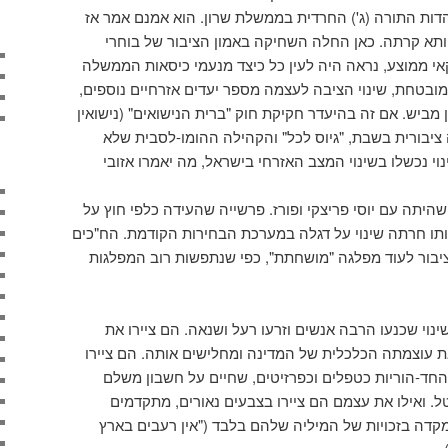
ות התורה (ג') החרדית בממשלת שרון. הוא אמנם אמר אז
וותא קרתה. כאן החלה השחיקה באמון הציבור של בוחרי
יקאי ממוצע, נראה היה לעין כל כיצד מנעמי כיסאות הממשלה
ובטחת, שינוי הציבה לעצמה מספר יעדים אזרחיים נוספים,
ביש. אם זה בהיעדר חקיקת חוק "ברית הנישואים" (נישואין
ציבורית בשבת, "גיוס לכל" והקהילה ההומו-לסבית שלא
י נכשלו בשינוי המצב האזרחי בישראל, מה יאמרו אזובי
היתה עם יוסי פריצקי ופורז. פרשייה שהעידה כלפי חוץ על
 אותו חרתה שינוי על דגלה במערכת הבחירות הקודמת. הח"כים
הציבור לעוד מפלגה "מושחתת", כפי שנתפשות רוב המפלגות
נוי שכנעו הרבה אנשים וזרעו רעל ושנאה. הם ציירו את
 עוצמתה הכלכלית של המדינה ומחלישים אותה. הם ציירו
חד-הוריות כטפלים וכפרזיטים, שחיים על חשבון משלם
. ואילו את עצמם הם ציירו בצבעים נאורים, מתקדמים
קדה בזכויות של המיליה שלהם בלבד ("אין רעבים בארץ