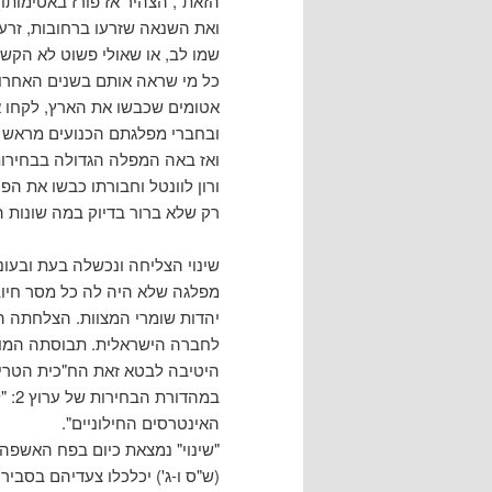
הזאת", הצהיר אז פורז באטימותו)
ואת השנאה שזרעו ברחובות, זרע
שמו לב, או שאולי פשוט לא הקשי
כל מי שראה אותם בשנים האחרונו
אטומים שכבשו את הארץ, לקחו א
ובחברי מפלגתם הכנועים מראש ל
ואז באה המפלה הגדולה בבחירות 
ורון לוונטל וחבורתו כבשו את הפ
רק שלא ברור בדיוק במה שונות הי
שינוי הצליחה ונכשלה בעת ובעו
מפלגה שלא היה לה כל מסר חיו
יהדות שומרי המצוות. הצלחתה הג
לחברה הישראלית. תבוסתה המוחצ
היטיבה לבטא זאת הח"כית הטרייה
במהד
האינטרסים החילוניים".
"שינוי" נמצאת כיום בפח האשפה
(ש"ס ו-ג') יכלכלו צעדיהם בסבי