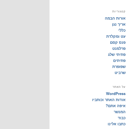
קטגוריות
אורות הבמה
אריך נגן
כללי
עט ומקלדת
פנס קסם
פרלמנט
פתיתי שלג
פתיתים
שפופרת
שרביט
על האתר
WordPress
אודות האתר וכותביו
איפה אתם?
המנשר
כבוד
כתבו אלינו