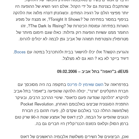
שהתקבלו בצנינות גם על ידי הקהל. אולם רגעי השיא של ההופעה היו
יותר מפיצוי הולם על רגעיה המתים. וכשג'ונתן דונהיו מלווה את הלהקה
בניפוף במסור בפתיחה של ?Tonight It Shows?, או מנצח על מופע
האורות בפתיחה עמוסת הכינורות של ?The Dark Is Rising?, זהו
החומר ממנו עשויות הופעות רוק גדולות: כאלו שגם חימום מיותר של
מטרופולין והצטרפות תמוהה של אביב גפן לבמה לא יכולים להרוס.
והגרעין הקשה? אלו יכלו להישאר בבית ולהתכרבל במיטה עם
Boces
.
דיוויד בייקר לא בא ? הוא גם לא מצלצל.
dEUS ב"זאפה" בתל אביב – 09.02.2006
בפרפראזה על
השם שאימץ לו פרינס
בתקופה בה היה מסוכסך עם
חברת התקליטים "וורנר", יכולה הלהקה שהופיעה ב"זאפה" בתל-אביב
להיקרא "הלהקה שנודעה פעם כדאוס". שינויי ההרכב הרבים, ובעיקר
התפנית הסגנונית שביצעו באלבומם האחרון, Pocket Revolution
(שלמעשה החלה כבר באלבום שקדם לו), פערו תהום בין חבורת
הנגנים שהופיעו על הבמה, לבין דאוס של אמצע שנות ה-90 שרק טום
ברמן הסולן וקלאס ג'נזונס הכנר/קלידן היו חברים גם בה.
ואכן, הביצועים של השירים משלושת אלבומיה הראשונים של דאוס