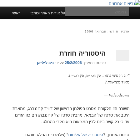
לדלג
לדלג
לתוכן
לתוכן
תפריט
חיפוש
על אודות האתר וכותביו
ראשי
ראשי
המשני
נביאים אחרונים
ארכיון חודשי:
פברואר 2006
היסטוריה חוזרת
פורסם בתאריך
25/2/2006
על ידי
ניב ליליאן
"זה רק עינוי ורצח. אין תסריט, אין דמויות.
מאוד מציאותי.?
Videodrome —
השורה הזו הלקוחה מסרט הפולחן הראשון של דיוויד קרוננברג, מתארת
היטב את סרטיו של הבמאי. מרבית סרטיו של קרוננברג הם כה הזויים
עד כי כל קשר בינם לבין המציאות הוא מקרי בהחלט.
סרטו האחרון, ?
היסטוריה של אלימות
" (שלמרבית הפלא תורגם