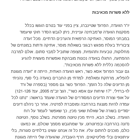
ללא פשרות מכאיבות
יו"ר הוועדה, הפרופ' שטיינברג, ציין בפניי עוד בטרם הוגשו בכלל
מסקנות הוועדה ש"מבחינה עניינית, ניתן לגבש הסדר חוקי שיעמוד
במבחני המוסר, האתיקה הרפואית והערכים הדתיים. מכל 'ועדה
ציבורית' בעלת מפגש רבגוני בשאלות מוסר, אתיקה ודתות במונחים של
מחלוקות, טבעיות ותהומיות, מצופה שתוביל למבוי סתום. אולם למרבה
ההפתעה, התגלו בוועדה נכונות מובהקת ואפשרות מעשית להגיע
להסכמה כללית ללא פשרות מכאיבות".
גם עבור הפרופ' אסא כשר, ראש הוועדה האתית, הייתה זו "ועדה מגוונת
להפליא, מרתקת ומאלפת. למדתי מן החברים בוועדה בלי סוף, נהניתי
מן הדיונים שלה כל הזמן". הפרופ' כשר גם מספר (בספרה של ורד
לוי-ברזילי, "17 שיחות עם אסא כשר", הוצ' זב"מ 2005, עמ' 121-126)
על אופי וצורת הדיונים המסודרים של הוועדה שעמד בראשה: "נתנו לכל
עמדה להיות מוצגת בהרחבה ומוסברת לפרטיה. אחר כך ניהלנו דיונים
יסודיים בשורה של שאלות שאני מכין, כך שאפשר לעמוד על רוח
הוועדה. בשלב הבא, הייתי מכין טיוטה מפורטת. בשלב נוסף, הטיוטה
נדונה בהרחבה ובפרוטרוט, עד שמתגבש מסמך שכולם, או כמעט
כולם, מוכנים לחתום עליו. את כל זה אנחנו עשינו בדלתיים סגורות, בלי
עיתונאים ובלי פוליטיקאים. חרף העובדה, שהוועדה שלי הייתה מגוונת