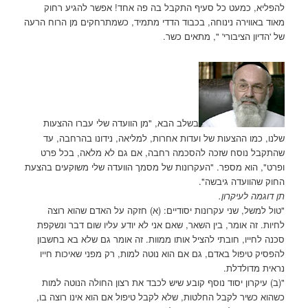
להפליא, כמעט כל סעיף התקבל בה פה אחד! אפשר להגיע רחוק
מאוד באווירה נינוחה, בכבוד הדדי מתמיד, כשמתרחקים מן הרוח הרעה
של 'הדיון הציבורי' ", מתאים כשר.
בשלב הבא, "מן הוועדה שלי עברו ההצעות
שלנו, כמו ההצעות של ועדות אחרות, למליאה, נידונו בהרחבה, עד
שהתקבל נוסח שזכה להסכמה רחבה, אם גם לא מלאה, בכל פרט
ופרט", הוא מספר. "העקרונות של מסמך הוועדה שלי משוקעים בהצעת
החוק שהוועדה גיבשה".
תן דוגמה לעיקרון.
"טול למשל, שני עקרונות יסודיים: (א) חזקה על האדם שהוא רוצה
לחיות. זה אומר, בין השאר, שאם אני לא יודע עליו שום דבר ונשקפת
סכנה לחייו, חובתי להציל אותו ממוות. זה אומר גם שלא בא בחשבון
להפסיק טיפול באדם, גם אם הוא נוטה למות, רק מפני שאיכות חייו
נראית מדולדלת.
"(ב) עיקרון יסוד נוסף קובע שיש לכבד את רצון החולה הנוטה למות
כשהוא כשיר לקבל החלטות, שלא לקבל טיפול אם הוא אינו רוצה בו,