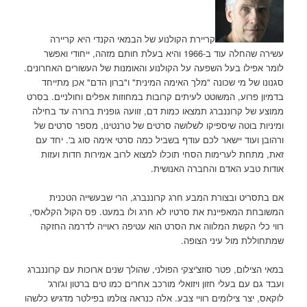
קריירת הקולנוע של הבמאי הקנדי היא קריירה
עשירה שהחלה עוד ב-1966 והיא בעלת חותם מזהה, ייחודי ואפשר
לומר אפילו בעל השפעה על הקולנוע והאומנות של העשורים האחרונים.
סגנונו של מי שכונה "מלך האימה המינית" ו"ברון הדם" אכן מתייחד
בדמיון פרוע, המשוטט לעיתים קרובות במחוזות אפלים וחולניים. בסרט
ממוצע של קרוננברג תמצאו כמות דם, זוועה גופנית ברורה עד בחילה
ומיניות בוטה שיספיקו לשלושה סרטים של טרנטינו, מספר סרטים של
ורהובן ועוד יישאר לכם עודף בשביל כמה סרטי אימה סוג ב'. יחד עם
זאת, מתחת לערימות הסחי תוכלו למצוא לרוב אמירות חדות ועזות
אודות טבע האדם והחברה האנושית.
אם בתסריט ובצורת המבע חרג קרוננברג, הרי שבעשייה הטכנית
המשובחת המאפיינת את סרטיו לא חרג ולו במעט. פס הקול הקלאסי,
רווי כלי הקשת המלווה את הסרט הוא עטיפה ראוייה לדרמה החזקה
שמתחוללת מול עיני הצופה.
במאי הצילום, פטר סוזצ'יצקי הפולני, שהולך שנים ארוכות עם קרוננברג
ועבד גם עם בעלי חזון ויזואלי מורכב אחרים כמו טים ברטון וג'ורג'
לוקאס, יצר צילומים רוויי צבע. אלה כנראה צולמו בפילטר מדגיש כלשהו