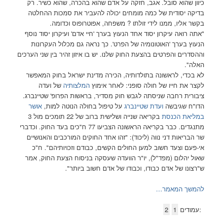
כיוון שהוא סובל. אגב, חזקה על אדם שהוא בהכרה, שהוא כשיר. רק
בדיקה יסודית של כמה מומחים יכולה להעביר את סמכות ההחלטה
בקשר אליו, ממנו לידי זולתו ? משפחה, אפוטרופוס וכדומה.
"אתה רואה עיקרון יסוד אחד הנעוץ בערך 'חיי אדם' ועיקרון יסוד נוסף
הנעוץ בערך 'האוטונומיה של הפרט'. כך נראה גם מכלול העקרונות
וההסדרים והפרטים בהצעת החוק שלנו. יש בו איזון זהיר בין שני הערכים
האלה".
לא בכדי, לראשונה בתולדותיה, הכירה מדינת ישראל בחוק המאפשר
לקצר את חייו של חולה סופני: לאחר אימוץ
המלצותיה
של ועדה
ציבורית רחבה שניסתה לגבש חוק מסדיר, בראשות הפרופ' שטיינברג.
הדו"ח שגיבשה
ועדת שטיינברג
על טיפול בחולה הנוטה למות,
אושר
במליאת הכנסת
בקריאה שנייה ושלישית ברוב של 22 תומכים מול 3
מתנגדים. כבר בקריאה הראשונה הצביעו 77 ח"כים בעד החוק. וכדברי
שר הבריאות דני נווה (ליכוד): "זהו אחד החוקים המורכבים והאנושיים
אי-פעם וצעד חשוב למען החולים הקשים, כבודם וזכויותיהם". ח"כ
שאול יהלום (מפד"ל), יו"ר הוועדה שעסקה בניסוח הצעת החוק, אמר
ש"רצונו של אדם כבודו, וכבודו של אדם חשוב ביותר".
להמשך המאמר…
:עמודים
1
2