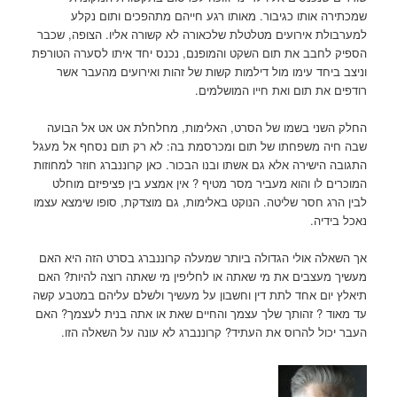
שמכתירה אותו כגיבור. מאותו רגע חייהם מתהפכים ותום נקלע
למערבולת אירועים מטלטלת שלכאורה לא קשורה אליו. הצופה, שכבר
הספיק לחבב את תום השקט והמופנם, נכנס יחד איתו לסערה הטורפת
וניצב ביחד עימו מול דילמות קשות של זהות ואירועים מהעבר אשר
רודפים את תום ואת חייו המושלמים.
החלק השני בשמו של הסרט, האלימות, מחלחלת אט אט אל הבועה
שבה חיה משפחתו של תום ומכרסמת בה: לא רק תום נסחף אל מעגל
התגובה הישירה אלא גם אשתו ובנו הבכור. כאן קרוננברג חוזר למחוזות
המוכרים לו והוא מעביר מסר מטיף ? אין אמצע בין פציפיזם מוחלט
לבין הרג חסר שליטה. הנוקט באלימות, גם מוצדקת, סופו שימצא עצמו
נאכל בידיה.
אך השאלה אולי הגדולה ביותר שמעלה קרוננברג בסרט הזה היא האם
מעשיך מעצבים את מי שאתה או לחליפין מי שאתה רוצה להיות? האם
תיאלץ יום אחד לתת דין וחשבון על מעשיך ולשלם עליהם במטבע קשה
עד מאוד ? זהותך שלך עצמך והחיים שאת או אתה בנית לעצמך? האם
העבר יכול להרוס את העתיד? קרוננברג לא עונה על השאלה הזו.