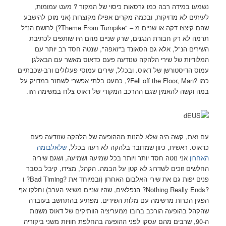
נשמעו במידה רבה כמו גרסאות כיסוי של המקור ? מעט עמומות,
לעיתים לא מדויקות, ובכמה מקרים אפילו מקוצרות (אני מוכן להישבע
שהם קיצצו דקה או שניים מ – "Theme From Turnpike?) לרושם הנ"ל
תרמה לא רק חבורת הנגנים, שרק שניים מהם היו שותפים לכתיבת
השירים הנ"ל, אלא גם הסאונד ב"זאפה", שנטה חסד רב יותר עם
המלודיות של שירי הלהקה שנודעה פעם כדאוס מאשר עם הבאלגן
עמוס הדיסטורשן של דאוס. ובכלל, שירים עמוסי פעלולים ורב-שכבתיים
כמו ?Fell off the Floor, Man?, כמעט בלתי אפשרי לשחזר במדויק על
במה וקשה להאמין שגם ההרכב המקורי של דאוס צלח במשימה הזו.
עם זאת, קשה היה שלא להנות מההופעה של הלהקה שנודעה פעם
כדאוס. ראשית, כיוון שמדובר בלהקה לא רעה בכלל,
שלאלבומה
האחרון
אני נוטה חסד יותר ויותר בכל שמיעה ושמיעה, ושגם שיריה
החלשים זוכים לשדרוג לא קטן על הבמה. הקהל, מצידו, קיבל בסבר
פנים יפות גם את שירי האלבום האחרון (ובמיוחד את ?Bad Timing? ו
?Nothing Really Ends? הנפלאים, שהיו שניים משיאי הערב) וחלקו אף
הפגין הכרות מרשימה עם מלות השירים. מפתיע בהתחשב בעובדה
שהקהל בהופעה הורכב ברובו ממעריציה הוותיקים של דאוס משנות
ה-90, שרבים מהם עסקו לפני ההופעה בהחלפת חוויות משני ביקוריה