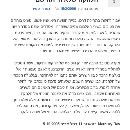
3
פורסם בתאריך
15/2/2006
על ידי
נמרוד ספיר
עבור להקות בתחילת דרכן, בניית הופעה היא עניין פשוט. פשוט בוחרים
את הטובים בשירי האלבום-שניים ששחררו, מסדרים אותם בסדר הגיוני,
שומרים להיט בלתי נמנע להדרן וזורקים פנימה, אם צריך, איזו גירסת
כיסוי משעשעת. הבעיה הולכת ומחמירה, כמובן, ככל שהרפרטואר של
הלהקה מתרחב – יותר ויותר שירים צריכים לפנות את מקומם לשירים
חדשים, ומלאכת הברירה נעשית מאתגרת יותר ויותר.
מקרה מסובך הרבה יותר הן הופעות של להקות וותיקות, אשר הספיקו
להחליף במהלך חייהן לא רק נגנים והרכבים, אלא גם סגנונות ? אלו
נאלצות להכריע בין השירים אותם כתבו רק לאחרונה, בגלגולה הנוכחי
של הלהקה, לבין שיריה הישנים, שלעתים נדמה כי נכתבו ע"י להקה
אחרת לגמרי. ברוב המקרים, נטיית ליבם של האמנים הם לשירים
האחרונים שכתבו, המייצגים בד"כ את סגנונה הנוכחי של הלהקה
ותפיסת עולמה, וטרם נשחקו בביצועים חוזרים ונשנים. אלא שלא ניתן
להתעלם מדרישות הקהל, שמעדיף, לעיתים קרובות, את הנוסטלגיה
ללהקה שאינה קיימת עוד על פני גלגולה הנוכחי של אותה הלהקה.
Mercury Rev בהאנגר 11 בתל אביב 5.12.2005