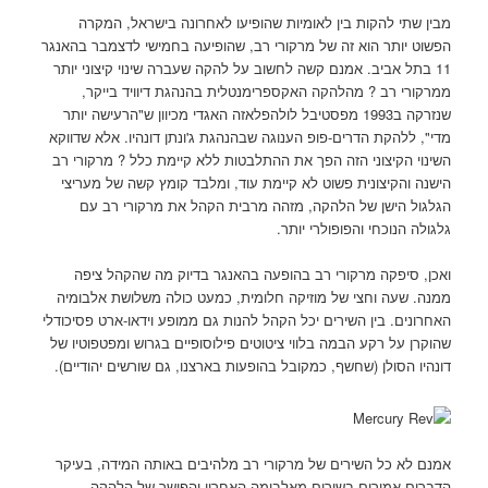
מבין שתי להקות בין לאומיות שהופיעו לאחרונה בישראל, המקרה
הפשוט יותר הוא זה של מרקורי רב, שהופיעה בחמישי לדצמבר בהאנגר
11 בתל אביב. אמנם קשה לחשוב על להקה שעברה שינוי קיצוני יותר
ממרקורי רב ? מהלהקה האקספרימנטלית בהנהגת דיוויד בייקר,
שנזרקה ב1993 מפסטיבל לולהפלאזה האגדי מכיוון ש"הרעישה יותר
מדי", ללהקת הדרים-פופ הענוגה שבהנהגת ג'ונתן דונהיו. אלא שדווקא
השינוי הקיצוני הזה הפך את ההתלבטות ללא קיימת כלל ? מרקורי רב
הישנה והקיצונית פשוט לא קיימת עוד, ומלבד קומץ קשה של מעריצי
הגלגול הישן של הלהקה, מזהה מרבית הקהל את מרקורי רב עם
גלגולה הנוכחי והפופולרי יותר.
ואכן, סיפקה מרקורי רב בהופעה בהאנגר בדיוק מה שהקהל ציפה
ממנה. שעה וחצי של מוזיקה חלומית, כמעט כולה משלושת אלבומיה
האחרונים. בין השירים יכל הקהל להנות גם ממופע וידאו-ארט פסיכודלי
שהוקרן על רקע הבמה בלווי ציטוטים פילוסופיים בגרוש ומפטפוטיו של
דונהיו הסולן (שחשף, כמקובל בהופעות בארצנו, גם שורשים יהודיים).
אמנם לא כל השירים של מרקורי רב מלהיבים באותה המידה, בעיקר
הדברים אמורים בשירים מאלבומה האחרון והפושר של הלהקה,