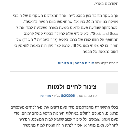
הקודמים בארץ.
אך בעיקר מדובר כאן בנוסטלגיה, אחד המצרכים העיקריים של חובבי
מוזיקה בני יותר מ-20 כמו אלו שהתאספו ביום חמישי ב"זאפה".
וכשהלהקה שנודעה פעם כדאוס ביצעה בצורה משכנעת למדי את ?
Suds and Soda?, לא יכולתי שלא להיזכר בסטף קמיל קרלנס
המתופף על חזהו לצדו של ברמן בקליפ (גזיר בעברית ? העורך) של
השיר, בו לא צפיתי מאז גיל 15. לרגע קצר ניתן היה באמת להאמין כי
דאוס נמצאת על הבמה.
פורסם בקטגוריה
אורות הבמה
|
3
תגובות
צינור לחיים ולמוות
פורסם בתאריך
8/2/2006
על ידי
אורי פז
בכלי התקשורת מתפרסמים מידי פעם דיונים אתיים-הלכתיים-משפטיים
פרטניים, הנוגעים לחולים במחלות חשוכות מרפא בערוב ימיהם. מדי
פעם אנחנו שומעים על סיפור עצוב שהגיע לבית המשפט, הנדרש
להחליט, האם מותר או אסור לנתק חולה הנוטה למות ממכשיר