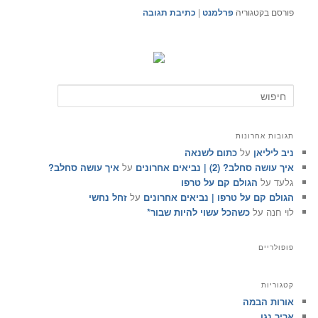
פורסם בקטגוריה
פרלמנט
|
כתיבת תגובה
ח
י
פ
ו
תגובות אחרונות
ש
ניב ליליאן
על
כתום לשנאה
איך עושה סחלב? (2) | נביאים אחרונים
על
איך עושה סחלב?
גלעד
על
הגולם קם על טרפו
הגולם קם על טרפו | נביאים אחרונים
על
זחל נחשי
לוי חנה
על
כשהכל עשוי להיות שבור*
פופולריים
קטגוריות
אורות הבמה
אריך נגן