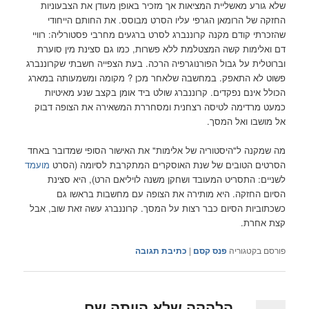
שלא גורע מאשליית המציאות אך מזכיר באופן מעודן את הצבעוניות
החזקה של הרומאן הגרפי עליו הסרט מבוסס. את החותם הייחודי
שהזכרתי קודם מקנה קרוננברג לסרט ברגעים מחרבי פסטורליה: רוויי
דם ואלימות קשה המצטלמת ללא פשרות, כמו גם סצינת מין סוערת
וברוטלית על גבול הפורנוגרפיה הרכה. בעת הצפייה חשבתי שקרוננברג
פשוט לא התאפק. במחשבה שלאחר מכן ? מקומה ומשמעותה במארג
הכולל אינם נפקדים. קרוננברג שולט ביד אומן בקצב שנע מאיטיות
כמעט מרדימה לטיסה רצחנית ומסחררת המשאירה את הצופה דבוק
אל מושבו ואל המסך.
מה שמקנה ל"היסטוריה של אלימות" את האישור הסופי שמדובר באחד
הסרטים הטובים של שנת האוסקרים המתקרבת לסיומה (הסרט
מועמד
לשניים: התסריט המעובד ושחקן משנה לויליאם הרט), היא סצינת
הסיום החזקה. היא מותירה את הצופה עם מחשבות בראשו גם
כשכתוביות הסיום כבר רצות על המסך. קרוננברג עשה זאת שוב, אבל
קצת אחרת.
פורסם בקטגוריה
פנס קסם
|
כתיבת תגובה
הלהקה שלא הייתה שם