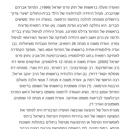
הוועדה פעלה בראשותו של חתן פרס ישראל (1999), הפרופ' אברהם
שטיינברג, מנהל היחידה לנוירולוגיה של הילד בבית-החולים "שערי צדק"
בירושלים ומומחה להלכה בתחומי הרפואה. בוועדה היו יותר משישים
חברים. היא נחלקה לארבע ועדות משנה: (א) ועדה רפואית-מדעית
בראשותו של הפרופ' צ'רלס ספרונג, מנהל היחידה לטיפול נמרץ בבי"ח
הדסה עין-כרם ויושב-ראש היחידה לאתיקה של האיגוד האירופאי לטיפול
נמרץ. וועדת משנה זו מנתה 26 רופאים, אחיות ועובדות סוציאליות. (ב)
ועדה פילוסופית-אתית בראשותו של הפרופ' אסא כשר, מופקד הקתדרה
לאתיקה רפואית בחוג לפילוסופיה באוניברסיטת תל-אביב וחתן פרס
ישראל (2000). וועדת משנה זו מנתה 12 פילוסופים, אתיקאים ואישי דת
(רב אורתודוקסי, רב קונסרבטיבי, רב רפורמי, כהן דת נוצרי, מומחה דת
מוסלמי וקאדי דרוזי). (ג) ועדה הלכתית בראשותו של הרב יעקב אריאל,
רבה הראשי של רמת גן. וועדת משנה זו מנתה 7 אנשי הלכה מעולם
הרבנות והרפואה. (ד) ועדה משפטית בראשותו של השופט בדימוס
הפרופ' אמנון כרמי, נשיא האגודה לרפואה ומשפט בישראל וראש המרכז
הבינלאומי לבריאות משפט ואתיקה. וועדת משנה זו מנתה 13 שופטים,
משפטנים ועורכי דין.
מטרת-העל של ההצעה שגיבשה הוועדה הציבורית היא לפתור את
המצוקה הקשה של האי-בהירות החוקית הקיימת בישראל ביחס
לאפשרויות הטיפול או ההימנעות מטיפול בחולים במחלות חשוכות
מרפא, בסוף ימיהם, לפי בקשתם המפורשת והבעת רצונם הברור.