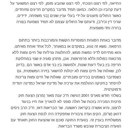
החייאה, לפי רצונו הנוכחי, לפי רצונו שהובע מזמן, לפי רצונו המשוער על
דעת קרוביו וכן הלאה. כמעט תמיד מדובר במקרים חריגים ומיוחדים,
כאשר החולים מיוצגים על-ידי בעלי עניין שונים (בני משפחה, ידידים,
עורכי דין וכיו"ב), ודעתם של החולים עצמם לא תמיד נשמעת בצורה
ברורה וחד-משמעית.
מדובר באחת הסוגיות המוסריות הקשות והמורכבות ביותר בתחום
הרפואה. נושא זה נוגע, במוקדם או במאוחר, לכל אחד ואחת מאיתנו,
והוא מתייחס לדיני נפשות ממש, להחלטות גורליות של חיים ומוות ללא
מרכאות כפולות וללא פרפראזות. אכן, פתרון סוגיה זו שנוי במחלוקת
חריפה בין בעלי דעות שונות, ולמעשה בין בני אדם באשר הם. בדיוק
לכן, שאלות של חיים ומוות לא יכולות להישאר בזירה המשפטית, גם
כשמדובר בשופטים בכירים ומובחרים. שאלות של חיים ומוות צריכות
להיפתר בחקיקה ההולמת את ערכיה של מדינת ישראל כמדינה יהודית
ודמוקרטית.
בשלהי חודש מארס 2001 הגישה ח"כ ענת מאור (מרצ) הצעת חוק
פרטית המכירה בזכות של חולה סופני לא להאריך את חייו בניגוד
לרצונו, והיא אושרה בקריאה ראשונה. שר הבריאות דאז, ח"כ הרב ניסים
דהאן (ש"ס), הקים ועדה ציבורית שתפקידה היה לנסח הצעת חוק
ממשלתית בעניין זה. בוועדת החוקה סוכם אז שהצעת החוק תאוחד עם
הוועדה הציבורית שגיבש משרד הבריאות.