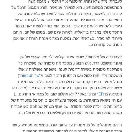
לעברית. מזל שלא נקרא "היסטורי אוף ויולנס" ? מגמה קשה
המתפשטת במקומותינו), הוא לכאורה אנומליה וחורג מסגנונו הרגיל של
קרוננברג. למעשה, הצופה בתחילתו עשוי לחשוב שנקלע לסרט של
במאי אחר מרוב פסטורליה הנוגעת במחוז קיטש. אבל לקרוננברג יש
כישרון להפתיע ולהמם את צופיו. הפעם הוא בוחר לעשות זאת ברמת
התסריט ולא בהכרח בויזואליה, למרות שגם שם, בסופו של יום, חותמו
הייחודי לא נעדר. כשראיתי זאת, נמלטה מגרוני אנחת רווחה ? אני אכן
בסרט של קרוננברג…
"היסטוריה של אלימות", שהוא עיבוד קולנועי לרומאן הגרפי של ג'ון
ואגנר (השופט דרד, איש הבוגי), מספר את סיפורה של משפחה כל
אמריקנית טיפוסית בעיירה דרומית קטנה. משפחה מושלמת ? אולי
מושלמת מדי: תום סטול (ויגו מורטנסן הזכור לטוב מ"
שר הטבעות
")
מנהל מסעדת דיינר קטנה שבה כולם מכירים את כולם. הוא חי עם
אישה יפה ואוהבת אך גם חזקה, דעתנית ועצמאית בשם אדי (מריה בלו
הנפלאה מ"
ER
" ומ"פייבאק" ? לא אתלונן שוב על מכת אי התרגום…)
עם חיי נישואין מהאגדות, בן מוכשר ומוצלח אם כי הסובל מהטרדות של
בריוני התיכון וילדה קטנה וחמודה. שני ענקי משחק שנותנים כאן עבודות
משנה מהוקצעות הם אד האריס הותיק וויליאם הרט כאחיו של תום.
חייהם מתנהלים על מי מנוחות עד שתום הורג, במיומנות מפתיעה, שני
שודדים שנכנסים אליו לדיינר וזוכה לפרסום בתקשורת המקומית