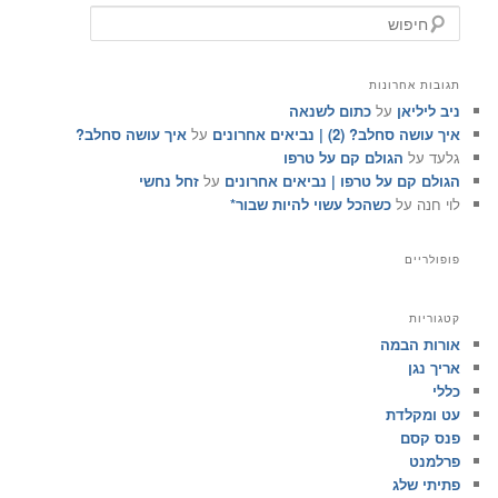
ח
י
פ
ו
תגובות אחרונות
ש
ניב ליליאן
על
כתום לשנאה
איך עושה סחלב? (2) | נביאים אחרונים
על
איך עושה סחלב?
גלעד
על
הגולם קם על טרפו
הגולם קם על טרפו | נביאים אחרונים
על
זחל נחשי
לוי חנה
על
כשהכל עשוי להיות שבור*
פופולריים
קטגוריות
אורות הבמה
אריך נגן
כללי
עט ומקלדת
פנס קסם
פרלמנט
פתיתי שלג