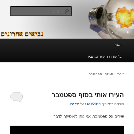
לדלג
לדלג
לתוכן
לתוכן
חיפוש
המשני
נביאים אחרונים
תפריט
ראשי
ראשי
על אודות האתר וכותביו
ארכיון תגיות:
ספטמבר
העירו אותי בסוף ספטמבר
פורסם בתאריך
14/9/2011
על ידי
ירון
שירים על ספטמבר. אני נותן למוסיקה לדבר.