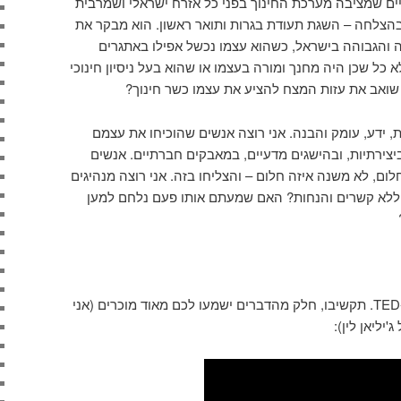
ם שמציבה מערכת החינוך בפני כל אזרח ישראלי ושמרבית
הצלחה – השגת תעודת בגרות ותואר ראשון. הוא מבקר את
והגבוהה בישראל, כשהוא עצמו נכשל אפילו באתגרים
כל שכן היה מחנך ומורה בעצמו או שהוא בעל ניסיון חינוכי
שואב את עזות המצח להציע את עצמו כשר חינוך?
ת, ידע, עומק והבנה. אני רוצה אנשים שהוכיחו את עצמם
ביצירתיות, ובהישגים מדעיים, במאבקים חברתיים. אנשים
, לא משנה איזה חלום – והצליחו בזה. אני רוצה מנהיגים
יו ללא קשרים והנחות? האם שמעתם אותו פעם נלחם למען
והנה ההרצאה של קן רובינסון מ-TED. תקשיבו, חלק מהדברים ישמעו לכם מאוד מוכרים (אני
יליאן לין):