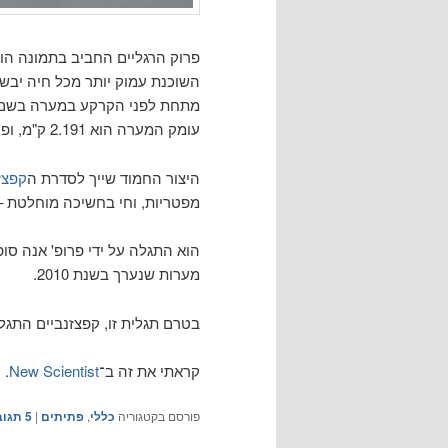
מתחת לפני הקרקע במערה בשם Krubera-Voronja סמוך לחוף הים השחור במח
עומק המערה הוא 2.191 ק"מ, ופרוק הרגליים התגלה בעומק 1,980 מטרים.
היצור החמוד שייך לסדרת ה
קפצז
מפטריות, וחי בחשיכה מוחלטת – שז
הוא התגלה על ידי פרופ' אנה סו
מערות שנערך בשנת 2010.
בטרם תגלית זו, קפצזנביים התגלו 
קראתי את זה ב־
New Scientist
.
פורסם בקטגוריה
כללי
,
פתיתים
|
5
תגוב