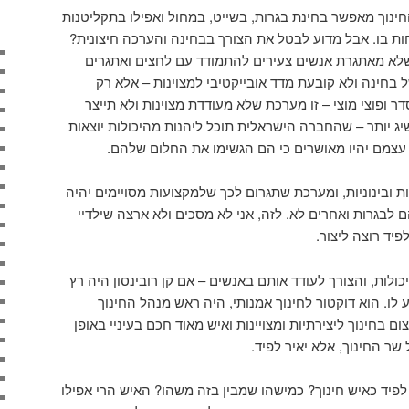
החינוך מאפשר בחינת בגרות, בשייט, במחול ואפילו בתקליטנות
ות בו. אבל מדוע לבטל את הצורך בבחינה והערכה חיצונית?
לא מאתגרת אנשים צעירים להתמודד עם לחצים ואתגרים
 בחינה ולא קובעת מדד אובייקטיבי למצוינות – אלא רק
 ופוצי מוצי – זו מערכת שלא מעודדת מצוינות ולא תייצר
יג יותר – שהחברה הישראלית תוכל ליהנות מהיכולות יוצאות
עצמם יהיו מאושרים כי הם הגשימו את החלום שלהם.
ת ובינוניות, ומערכת שתגרום לכך שלמקצועות מסויימים יהיה
 לבגרות ואחרים לא. לזה, אני לא מסכים ולא ארצה שילדיי
פיד רוצה ליצור.
יכולות, והצורך לעודד אותם באנשים – אם קן רובינסון היה רץ
לו. הוא דוקטור לחינוך אמנותי, היה ראש מנהל החינוך
ום בחינוך ליצירתיות ומצויינות ואיש מאוד חכם בעיניי באופן
שר החינוך, אלא יאיר לפיד.
ר לפיד כאיש חינוך? כמישהו שמבין בזה משהו? האיש הרי אפילו