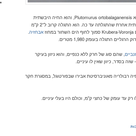
פרוק הרגליים החביב בתמונה הוא Plutomurus ortobalaganensis, והוא החיה היבשתית
השוכנת עמוק יותר מכל חיה יבשתית אחרת שהתגלתה עד כה. הוא התגלה קרוב ל־2 ק"מ
וז
אבחזיה
.
נביים
, שהם סוג של חרק ללא כנפיים, והוא ניזון בעיקר
ה בסדר, כיוון שאין לו עיניים.
פיה רבולריה מאוניברסיטת אבירו שבפורטוגל, במסגרת חקר
רק עד עומק של כחצי ק"מ, וכולם היו בעלי עיניים.
ות