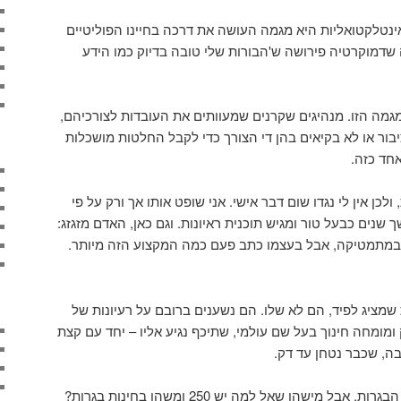
אינטלקטואליות היא מגמה העושה את דרכה בחיינו הפוליטיים
דמוקרטיה פירושה ש'הבורות שלי טובה בדיוק כמו הידע
מגמה הזו. מנהיגים שקרנים שמעוותים את העובדות לצורכיהם,
ור או לא בקיאים בהן די הצורך כדי לקבל החלטות מושכלות
אחד כזה.
ולכן אין לי נגדו שום דבר אישי. אני שופט אותו אך ורק על פי
נים כבעל טור ומגיש תוכנית ראיונות. וגם כאן, האדם מזגזג:
 במתמטיקה, אבל בעצמו כתב פעם כמה המקצוע הזה מיותר.
 שמציג לפיד, הם לא שלו. הם נשענים ברובם על רעיונות של
 ומומחה חינוך בעל שם עולמי, שתיכף נגיע אליו – יחד עם קצת
ה, שכבר נטחן עד דק.
לפיד מציע לבטל את רוב בחינות הבגרות. אבל מישהו שאל למה יש 250 ומשהו בחינות בגרות?