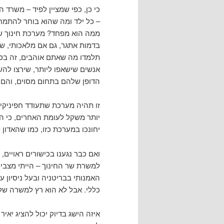
כי כן, כפי שמציין לפיד – משרד 
– כל ילד ומה שהוא בוחר להתמח
ממה הוא מפחד? מערכת חינוך ש
בדמות אתגר, גם אם מלאכותי, של
תלמדו מה שאתם אוהבים, זה בסדר
אנשים שישאפו ליותר, שירצו להש
הדופן שלהם בתחום מסוים, והם 
זו תהיה מערכת שתעודד חפיניקיו
יותר משקל לעומת האחרים, כי הם
יחונכו במערכת כזו, כמו שהאדון ל
ואם כבר נגענו בכישורים ראויים, 
למשרת שר החינוך – הייתי מצביע 
האמנותי בבריטניה ובעל ניסיון עצ
כללי. אבל לא הוא רץ למשרה של 
איזה הישג בדיוק יכול להציג יאי