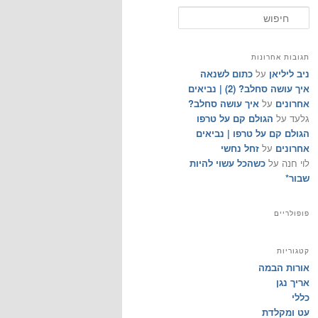
ח
י
פ
ו
תגובות אחרונות
ש
ניב ליליאן
על
כתום לשנאה
איך עושה סחלב? (2) | נביאים
אחרונים
על
איך עושה סחלב?
גלעד
על
הגולם קם על טרפו
הגולם קם על טרפו | נביאים
אחרונים
על
זחל נחשי
לוי חנה
על
כשהכל עשוי להיות
שבור*
פופולריים
קטגוריות
אורות הבמה
אריך נגן
כללי
עט ומקלדת