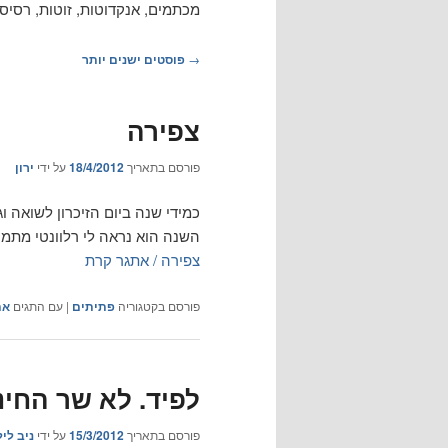
מכתמים, אנקדוטות, זוטות, רסיס
ניווט
→
פוסטים ישנים יותר
בפוסטים
צפירה
פורסם בתאריך
18/4/2012
על ידי
ירון
כמידי שנה ביום הזיכרון לשואה 
השנה הוא נראה לי רלוונטי מתמי
צפירה / אתגר קרת
פורסם בקטגוריה
פתיתים
|
עם התגים
את
לפיד. לא שר החינו
פורסם בתאריך
15/3/2012
על ידי
ניב ליל