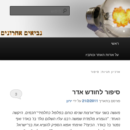
לדלג
לדלג
לתוכן
לתוכן
חיפוש
המשני
נביאים אחרונים
תפריט
ראשי
ראשי
על אודות האתר וכותביו
ארכיון תגיות:
סיפור
סיפור לחודש אדר
3
פורסם בתאריך
21/2/2011
על ידי
ירון
מעשה בשני עמי־ארצות שניסו כוחם בפלפול כתלמידי־חכמים. היקשה
האחד: "הגמרא מלמדת שמשה רבנו עליו השלום נולד בז' באדר ואף
נפטר בז' באדר. הכיצד? ואימתי אפוא הספיק להוציא את בני־ישראל