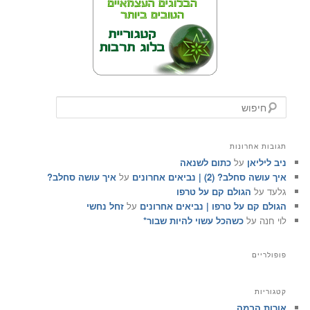
ח
י
פ
ו
תגובות אחרונות
ש
ניב ליליאן
על
כתום לשנאה
איך עושה סחלב? (2) | נביאים אחרונים
על
איך עושה סחלב?
גלעד
על
הגולם קם על טרפו
הגולם קם על טרפו | נביאים אחרונים
על
זחל נחשי
לוי חנה
על
כשהכל עשוי להיות שבור*
פופולריים
קטגוריות
אורות הבמה