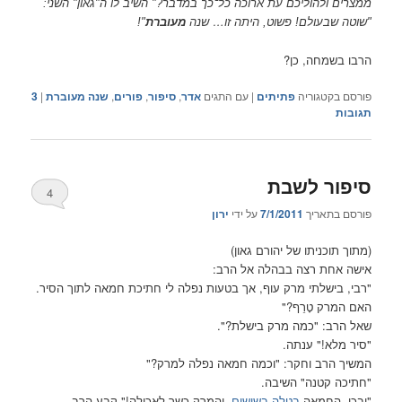
ממצרים ולהוליכם עת ארוכה כל־כך במדבר?" השיב לו ה"גאון" השני:
"שוטה שבעולם! פשוט, היתה זו… שנה
מעוברת
"!
הרבו בשמחה, כן?
פורסם בקטגוריה
פתיתים
|
עם התגים
אדר
,
סיפור
,
פורים
,
שנה מעוברת
|
3
תגובות
סיפור לשבת
4
פורסם בתאריך
7/1/2011
על ידי
ירון
(מתוך תוכניתו של יהורם גאון)
אישה אחת רצה בבהלה אל הרב:
"רבי, בישלתי מרק עוף, אך בטעות נפלה לי חתיכת חמאה לתוך הסיר.
האם המרק טָרֵף?"
שאל הרב: "כמה מרק בישלת?".
"סיר מלא!" ענתה.
המשיך הרב וחקר: "וכמה חמאה נפלה למרק?"
"חתיכה קטנה" השיבה.
"ובכן, החמאה
בטלה בשישים
, והמרק כשר לאכילה!" קבע הרב,