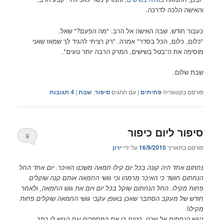
והאישה הלכה לדרכה.
כעבור חודש, שבה האישה אל הרב. "מה הפעם?" שאל.
"כלום, כלום, הכל בסדר" אמרה. "רק רציתי להגיד לך שמאז שאני
מוסיפה את ה־בטל בשישים, המרק הרבה יותר טעים".
שבת שלום.
פורסם בקטגוריה
פתיתים
|
עם התגים
סיפור
,
שבת
|
4
תגובות
סיפור ליום כיפור
9
פורסם בתאריך
16/9/2010
על ידי
ירון
נחתום אחד היה קונה בכל יום קילו חמאה משכנו האיכר. יום אחד החל
הנחתום חושד כי האיכר מרמהו וכי גושי החמאה אותם קנה שוקלים
פחות מקילו. החל הנחתום שוקל בכל יום ויום את גוש החמאה, ולאחר
חודש של מעקב הסתבר שאכן באופן עקבי גושי החמאה שוקלים פחות
מקילו!
ניגש הנחתום אל שכנו, הטיח בו את המספרים וגם הגיש לו כתב