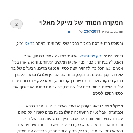
המקרה המוזר של מייקל מאלוי
2
פורסם בתאריך
23/7/2013
על ידי
ירון
(הפוסט הזה פורסם במקור בבלוג שלי "פתיתים" באתר
בלוגלי
זצ"ל)
הימים היו ימי
תקופת היובש
. ארה"ב שקועה עמוק במיתון, אחוז
האבטלה בניו־יורק כבר עבר את קו חמישים האחוזים, והיאוש אחז בכל.
אנשים עשו
הכל
כדי להרוויח קצת כסף.
אנטוני מרינו
, הבעלים של בר
לא חוקי קטן בשכונת ברונקס, ביחד עם הברמן שלו
ג'ו מרפי
, הקברן
פרנק פסקווה
ועוד חבר בשם
דן קריסברג
, זממו לעקוץ חברות ביטוח
על ידי הוצאת ביטוח חיים על שיכורים, להשקותם למוות ואז לגרוף את
כספי הפיצוי לכיסם.
מייקל מאלוי
נראה כקורבן אידאלי. האירי בן ה־50 עבד ככבאי
וכמהנדס, אבל נטיית ההשתכרות שלו מנעה ממנו לשמור על מקום
עבודה קבוע. הוא הזניח את עצמו וביקר בתכיפות בבר של מרינו
ובברים אחרים.
חבורת הרצח
, כפי שכינו מאוחר יותר העיתונים את
ההתארגנות של מרינו, מרפי, פסקווה וקריסברג, התידדה עם מאלוי,