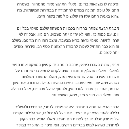
וסיפקה לו משקאות בחינם. מאלוי התרגש מאוד מהמחווה ובשמחה
חתם על טופס תמיכה במרינו להתמודדות בבחירות המקומיות. מה
שהוא באמת חתם עליו היו שלוש פוליסות ביטוח חיים.
חבורת הרצח
צפתה בחדווה בכמויות המשקה שלגם מאלוי בכל יום
ויום. עם כמות כזו, הוא לא יחזיק יותר משבוע, הם קיוו. אבל זה לא
קרה. להיפך. מאלוי נראה בריא מבעבר, ומצב רוחו היה מרומם. בשלב
זה הוא כבר התחיל לעלות לחבורה הרצחנית כסף רב, ונידרשו צעדים
יותר קיצוניים.
מרפי, שהיה בעברו כימאי, ערבב חומר נוגד קיפאון במשקה אותו הגיש
למאלוי. מאלוי התעלף, והחבורה אצה לקרוא לרופא כדי שיחתום על
תעודת הפטירה. אבל עד שהרופא הגיע, מאלוי התעורר מעלפונו,
כשהוא צמא יותר מאי פעם… בימים הבאים הגדילה החבורה את מינון
החומר, אחר כך עברה לטרפנטין, ולבסוף לרעל עכברים, אבל דבר לא
עזר. מאלוי היה מופיע שוב, צמא, מאושר וחי.
הדבר הבא שניסתה החבורה היה להפשיטו לגמרי, להרטיבו ולהשליכו
בלילה לאחד הפארקים בעיר . אם רעל לא יכול לו, אזי הלילות הקרים
של ניו־יורק יוכלו. או כך לפחות הם חשבו. מאלוי הופיע בבר הקטן
למחרת, כשהוא לבוש בבגדים חדשים. הוא סיפר כי התעורר בבוקר