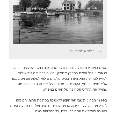
הולנד איילנד ב-1953
האיים במפרץ צ'ספיק בנויים בעיקר מבוץ וטין, בניגוד לסלעים. הרכב
זה אופייני לכל האיים במפרץ צ'ספיק, והוא הופך את הולנד איילנד
לפגיע לסחיפת חוף. העדר בסיס סלעי גרם לאי לשקוע אט אט במשך
אלפי שנים. בנוסף, הקטבים הנמסים העלו את גובה פני הים, מה
שהאיץ את תהליכי הסחיפה של האיים במפרץ.
ב-1914 הבחינו תושבי האי הקטן לראשונה בסחיפת החוף. הם ניסו
להציל את האי על־ידי יבוא אבנים לבניית חומות, ועל ידי הטבעת סירות
במטרה לעצור את הסחיפה, ברם, כל הנסיונות כשלו.