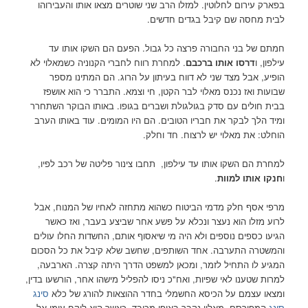
בפארק עירום לחלוטין. למזלו הרב שני שוטרים מצאו אותו והעבירוהו
לבית מחסה שם קיבל בגדים חדשים.
חמתם של בני החבורה פרצה כל גבול. הפעם הם השקו אותו עד
עילפון, ו
דרסו אותו ברכבם
. למחרת רווח לחברי הקנוניה כשמאלוי לא
הופיע, אבל מצד שני לא דווח בעיתון על הרוג. הם המתינו מספר
שבועות ואז נכנס מאלוי לבר הקטן, חי וצמא. התברר כי הוא אושפז
בבית חולים עם סדק בגולגולת ושברים בגופו. באותו הבוקר השתחרר
ומיד הלך לבקר את חבריו הטובים. הם היו המומים. עוד באותו הערב
הוחלט: את מאלוי יש לרצוח. חד וחלק.
למחרת הם השקו אותו עד עילפון, תחבו צינור פליטה של רכב לפיו,
ו
חנקו אותו למוות
.
מרפי אסף חלק מדמי הביטוח כשהוא מתחזה לאחיו של המנוח, אבל
לרוע מזלו הוא נעצר ונכלא על פשע אחר שביצע בעבר, ואז כאשר
הגיעו כספים נוספים ולא היה מי שיאסוף אותם, החשדות החלו עולים
והמשטרה התערבה. אחד השותפים, שחשב שלא קיבל את כל הסכום
המגיע לו התחיל לזמר, ומכאן למשפט הדרך היתה קצרה. הארבעה,
למרות שטענו לאי שפיות, ואח"כ ניסו להפליל מישהו אחר, הורשעו בדין,
ומצאו עצמם על הכיסא החשמלי בחדר ההוצאות להורג של כלא
סינג
סינג
המפורסם. מאלוי נקבר באופן מכובד, כאשר הוא לוקח עימו אל