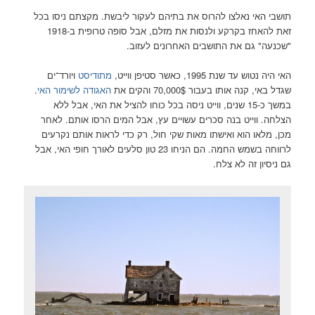
תושבי האי נאלצו להרוס את בתיהם לעקור ליבשת. מקצתם ניסו בכל
זאת להאחז בקרקע ולנסות את מזלם, אבל סופה טרופית ב-1918
"שכנעה" גם את התושבים האחרונים לעזוב.
האי היה נטוש עד שנת 1995, כאשר סטיפן ווייט,
מתודיסט
ויורד־ים
שגדל באי, קנה אותו בעבור 70,000$ והקים את
האגודה לשימור האי
.
במשך כ-15 שנים, ווייט ניסה בכל כוחו להציל את האי, אבל ללא
הצלחה. ווייט בנה סכרים עשויים עץ, אבל המים הרסו אותם. לאחר
מכן, מלאו הוא ואישתו מאות שקי חול, רק כדי לראות אותם נקרעים
לרווחה בשמש החמה. הם הניחו 23 טון סלעים לאורך חופי האי, אבל
גם ניסיון זה לא צלח.