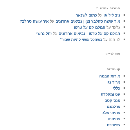
פ
ו
תגובות אחרונות
ש
ניב ליליאן
על
כתום לשנאה
איך עושה סחלב? (2) | נביאים אחרונים
על
איך עושה סחלב?
גלעד
על
הגולם קם על טרפו
הגולם קם על טרפו | נביאים אחרונים
על
זחל נחשי
לוי חנה
על
כשהכל עשוי להיות שבור*
פופולריים
קטגוריות
אורות הבמה
אריך נגן
כללי
עט ומקלדת
פנס קסם
פרלמנט
פתיתי שלג
פתיתים
שפופרת