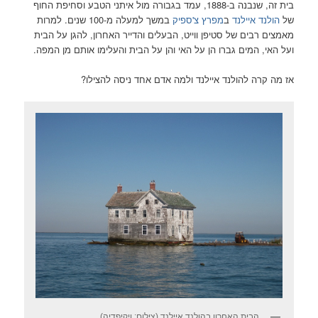
בית זה, שנבנה ב-1888, עמד בגבורה מול איתני הטבע וסחיפת החוף
של
הולנד איילנד
ב
מפרץ צ'ספיק
במשך למעלה מ-100 שנים. למרות
מאמצים רבים של סטיפן ווייט, הבעלים והדייר האחרון, להגן על הבית
ועל האי, המים גברו הן על האי והן על הבית והעלימו אותם מן המפה.
אז מה קרה להולנד איילנד ולמה אדם אחד ניסה להצילו?
הבית האחרון בהולנד איילנד (צילום: ויקיפדיה)