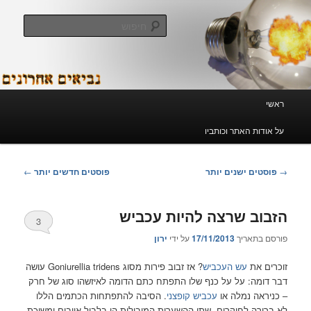
לדלג
לדלג
לתוכן
לתוכן
חיפוש
המשני
נביאים אחרונים
תפריט
ראשי
ראשי
על אודות האתר וכותביו
ניווט
→
פוסטים ישנים יותר
פוסטים חדשים יותר
←
בפוסטים
הזבוב שרצה להיות עכביש
3
פורסם בתאריך
17/11/2013
על ידי
ירון
זוכרים את
עש העכביש
? אז זבוב פירות מסוג Goniurellia tridens עושה
דבר דומה: על על כנף שלו התפתח כתם הדומה לאיזשהו סוג של חרק
– כניראה נמלה או
עכביש קופצני
. הסיבה להתפתחות הכתמים הללו
לא ברורה לחוקרים. שתי ההשערות המובילות הן בלבול אויבים ומשיכת