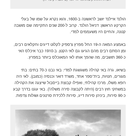
הולנד איילנד יושב לראשונה ב-1600, והוא נקרא על שמו של בעלי
הקרקע הראשון: דניאל הולנד. קרוב ל-200 שנים התקיימה שם מושבה
קטנה, והחיים היו משעממים למדי.
באמצע המאה ה-19 החל מפרץ צ'ספיק לקלוט דייגים וחקלאים רבים,
ומן הסתם רבים מהם הגיעו גם לאי הקטן. ב-1910 כבר איכלס האי
כ-360 תושבים, מה שהפך אותו לאי המאוכלס ביותר במפרץ.
בשיאו, גרה באי קהילה משגשגת למדי: באי נבנו כ-70 בתים: בתי
מגורים, חנויות, בית־ספר אחד, משרד דואר וכנסיה (כמובן). לאי היה
רופא משלו, מרכז קהילתי, ואפילו קבוצת בייסבול שייצגה את הקהילה
במשחקי חוץ רבים (היתה לקבוצה סירה משלה!). באי עגנו בדרך קבע
כ-90 סירות, ביניהן סירות דייג, סירות ללכידת סרטנים ושולות צדפות.